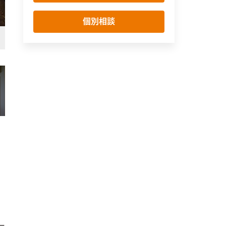
個別相談
外観
モダン
ー