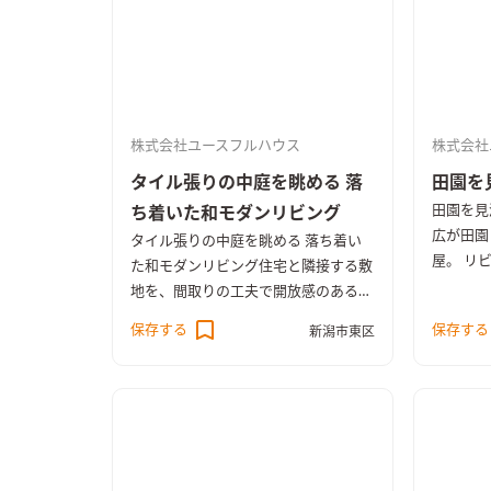
株式会社ユースフルハウス
株式会社
タイル張りの中庭を眺める 落
田園を
田園を見
ち着いた和モダンリビング
広が田園
タイル張りの中庭を眺める 落ち着い
屋。 リ
た和モダンリビング
住宅と隣接する敷
アクセン
地を、間取りの工夫で開放感のあるコ
ッキまで
ートハウスへ。 住宅街の中に位置し
保存する
保存する
新潟市東区
玄関土間
ていてもプライベートで開放感ある暮
ング。
光
らしを叶えられるよう広いテラスを囲
じむ田園
うようなプランを提案しました。 耐
震等級3、丁寧な施工を示す気密測定
C値は0.24。高気密・高断熱の高性能
住宅です。
和モダンなデザインのLDK