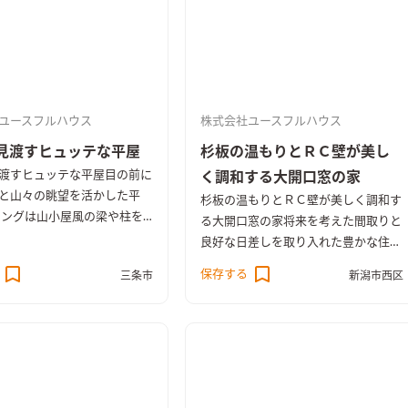
ユースフルハウス
株式会社ユースフルハウス
見渡すヒュッテな平屋
杉板の温もりとＲＣ壁が美し
渡すヒュッテな平屋
目の前に
く調和する大開口窓の家
と山々の眺望を活かした平
杉板の温もりとＲＣ壁が美しく調和す
ビングは山小屋風の梁や柱を
る大開口窓の家
将来を考えた間取りと
トに、土間から外のウッドデ
良好な日差しを取り入れた豊かな住環
空間の広がりを楽しめます。
境。 持続可能な素材を使用すること
保存する
三条市
新潟市西区
からつながるリビングダイニ
で、環境や地域に貢献する住まいづく
が差し込むキッチン
景色にな
りが可能に。 私たちが手掛ける建物
の中の平屋
の未来がここにあります。
HEAT20/
G3基準
HEAT20とは、住宅業界の関
係者や研究者などによって発足した団
体「20年先を見据えた日本の高断熱