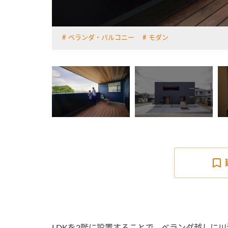
ベランダ・バルコニー
モダン
詳しく見る
LDKを2階に設置することで、ベランダ越しに