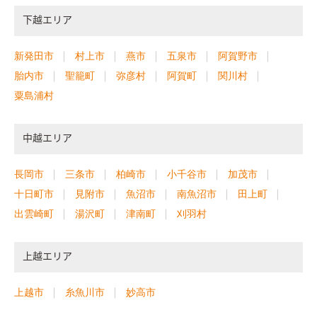
えられていく。 南面にも面しているので、洗濯→物干し→収納
下越エリア
という流れで家事動線の簡略にも効果を持っている。 家事動線
にストレスが無く、子供たちを優しく見つめながら、ゆっくり
と時間が過ぎる日常になるような、そんな暮らしを想像した。
新発田市
村上市
燕市
五泉市
阿賀野市
さらに2Fには各居室を計画するほかに、斜線制限により建物高
胎内市
聖籠町
弥彦村
阿賀町
関川村
さを抑える必要のあった部分をなにか利用できないかとも考
粟島浦村
え、約6帖の小屋裏収納スペースとして利用し、これから将来的
に増えていくだろう荷物や、子供たちの作った作品・ひな人
形・写真アルバム・来客用の布団などをたっぷりと収納できる
中越エリア
ようにした。
長岡市
三条市
柏崎市
小千谷市
加茂市
十日町市
見附市
魚沼市
南魚沼市
田上町
出雲崎町
湯沢町
津南町
刈羽村
上越エリア
上越市
糸魚川市
妙高市