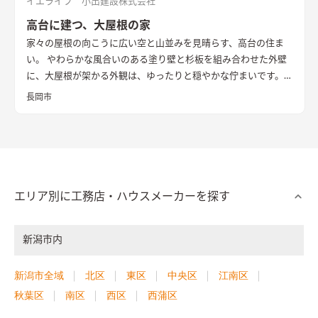
イエライフ 小出建設株式会社
を開けると道路に向かないように配慮し、出かける際のワンク
高台に建つ、大屋根の家
ッションの安心感を与える計画とした。
玄関で靴を脱ぎ奥へ進
家々の屋根の向こうに広い空と山並みを見晴らす、高台の住ま
むと、たっぷりと日差しが差し込む約20畳のLDKが広がる。 ダ
い。 やわらかな風合いのある塗り壁と杉板を組み合わせた外壁
イニングキッチンとリビングとで天井高さに変化をつけるとと
に、大屋根が架かる外観は、ゆったりと穏やかな佇まいです。
もに、南面の庭に面したリビングの掃き出し窓で一気に外への
リビング・ダイニングは天井が高く、大きな家具を置いても楽
開放感を与える事で、空間をより一層広く、そして豊かな雰囲気
長岡市
しめるゆとりある空間。 窓の外に広がる気持ちのよい景色へ自
に仕立てた。さらにその効果を強調する為、周りの装飾や色あ
然と視線が向かい、広さ以上の開放感を感じられます。 キッチ
い、デザインは極限までにシンプルに抑えている。 冬には朝日
ンから玄関へ通り抜けられる便利な二つ目の動線や、階段を中
や夕方も太陽光も積極的に取り入れるため、外壁材を白を基調
心にぐるりと巡ることのできる回遊性も魅力で、玄関周り・キッ
とし、反射光を取り込む計画としている。 3方を隣家に囲まれた
チン周り・居室と、それぞれの場所に収納もたっぷりと計画。
奥行の長いボリュームになる為、その他の部屋も極力明るさを
夕暮れ時には移りゆく西の空の色を眺めながら、楽しく、心地
保てるよう、太陽光シミュレーション検討や3Dパースなどで開
エリア別に工務店・ハウスメーカーを探す
よく暮らす住まいです。 UA値は0.29W/㎡Kの高断熱、床下エア
口の検討を行っている。
間取りや動線計画においては、建物が
コンによる暖房を採用し、長く快適に暮らすための高い性能も
奥行の長いボリュームになる為、手前から奥へと進むにつれて、
新潟市内
重視しています。
パブリックからプライベートな空間へと移り変わるように配置
を考えた。 最初は玄関・外収納・パントリー・トイレ等のパブ
新潟市全域
北区
東区
中央区
江南区
リック。中間にLDK・階段。そして一番奥に洗面・脱衣・浴室・
ファミリークローゼットを配置した。 プライベート空間が奥に
秋葉区
南区
西区
西蒲区
あることで、来訪者に干渉せず、安らいだ気持ちへ自然と切り替