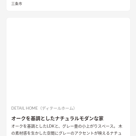
奥様の家事動線にこだわったレイアウトや、ご主人の趣味であ
三条市
るバイクガレージなど家族の理想を盛り込んだ家となりまし
た。
模様替えで気分転換ができるリビング
気分を変えて模様替
えができるよう、テレビボードは置き型で緑壁面の方にも移動
可能。
２人で料理しやすい広々キッチン
キッチンとカップボー
ドの間は約120センチ。二人で立っても作業がしやすく、行き来
の際それぞれの動きに干渉しないゆったりした広さを確保し
た。
おしゃれな造作洗面化粧台ですっきり収納
洗面台と一体で
製作した乾太くんの設置台。ダクトを隠すことですっきりと収
納可能。機能性を重視しつつインテリア性も確保した。
DETAIL HOME（ディテールホーム）
オークを基調としたナチュラルモダンな家
オークを基調としたLDKと、グレー畳の小上がりスペース。 木
の素材感を生かした空間にグレーのアクセントが映えるナチュ