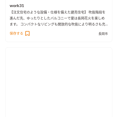
work31
【注文住宅のような設備・仕様を備えた建売住宅】 吹抜階段を
進んだ先、ゆったりとしたバルコニーで夏は長岡花火を楽しめ
ます。 コンパクトなリビングも開放的な吹抜により明るさも充
実、 建売住宅では少ない造り付けの家具もあり、使い勝手もよ
保存する
長岡市
く家具購入費などのコストも抑えられます。 ［spec：長期優良
住宅、耐震等級3］