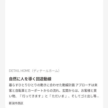
DETAIL HOME（ディテールホーム）
自然に人を導く回遊動線
暮らすひとりひとりの動きに合わせた動線計画 アプローチは来
客と自転車とカーポートからの流れ、玄関からは、お客様と買
い物、『 行ってきます 』と『 ただいま 』、そしてゴミ出し等
その動線は行き止まることなく、回り込むことなく、丁寧に繋
新潟市西区
いだ。