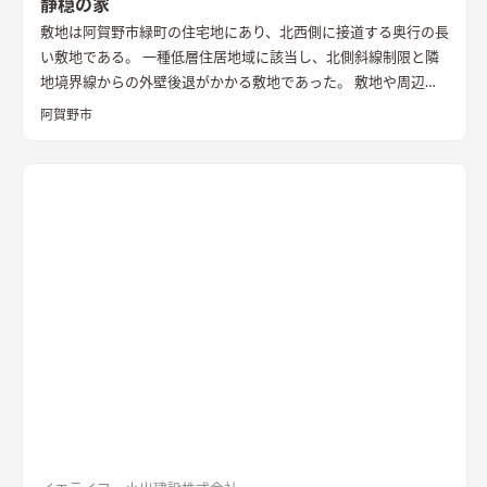
静穏の家
敷地は阿賀野市緑町の住宅地にあり、北西側に接道する奥行の長
い敷地である。 一種低層住居地域に該当し、北側斜線制限と隣
地境界線からの外壁後退がかかる敷地であった。 敷地や周辺環
境の最初の印象は、とても静かで穏やか。そこに暮らす家族を
阿賀野市
思い浮かべながらボリューム検討、動線計画を始めた。 北側斜
線制限により、前面道路からの建物高さを抑える必要もあり、ボ
リューム検討では、街に対して威圧感を感じさせないすっきり
としていて、ただただゆっくりと優しい時間が流れていくよう
な、ひっそりした佇まいが合うのではないかと考えた。 前面に
は車を最大4台まで止められる広めの駐車スペースを確し来客に
も備えた。 駐車スペースの奥に、家が静かに佇み凛と出迎え
る。 通りからの視線を遮るためと、外観をシンプルにスッキリ
させるため、窓は最小限かつ風と光を有効的に取り入れる大き
さと位置に設けた。
建物右側のトンネル状のポーチによって来
訪者をやさしく包み込む。 ポーチの土間を少し広めに計画する
ことで、自転車や小さなベンチ、将来的に宅配BOXなどを置ける
ゆとりのあるスペースとした。 その奥ではソヨゴをはじめとし
た植物が癒しを与え、優しく迎えてくれるだけでなく、建物に
のボリュームに抜けと奥行を加えている。 玄関の向きも、ドア