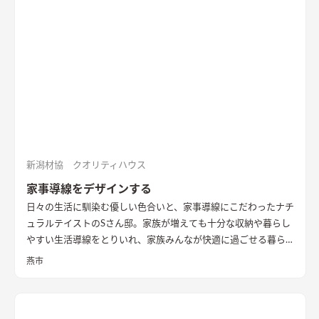
新潟材協 クオリティハウス
家事導線をデザインする
日々の生活に馴染む優しい色合いと、家事導線にこだわったナチ
ュラルテイストのSさん邸。家族が増えても十分な収納や暮らし
やすい生活導線をとりいれ、家族みんなが快適に過ごせる暮ら
しを実現させました。キッチンを中心に１階をぐるっと１周出
燕市
来るように全体を繋げ、掃除や洗濯、料理などの家事の負担を軽
減できるようプランをしました。