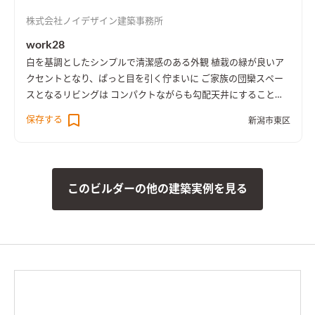
株式会社ノイデザイン建築事務所
work28
白を基調としたシンプルで清潔感のある外観 植栽の緑が良いア
クセントとなり、ぱっと目を引く佇まいに ご家族の団欒スペー
スとなるリビングは コンパクトながらも勾配天井にすることで
日当たりも良く開放感のある造りに、 各所に造り付けの家具も
保存する
新潟市東区
あり使い勝手も良く、家具購入費などのコストも抑えられます。
［spec：長期優良住宅、BELS評価書取得（★5）、耐震等級3］
このビルダーの他の建築実例を見る