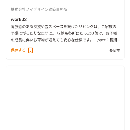
株式会社ノイデザイン建築事務所
work32
開放感のある吹抜や畳スペースを設けたリビングは、ご家族の
団欒にぴったりな空間に。 収納も各所にたっぷり設け、お子様
の成長に伴いお荷物が増えても安心な仕様です。 ［spec：長期
優良住宅、BELS評価書取得（★5）、耐震等級3］
保存する
長岡市