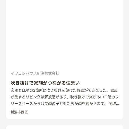
接照明でおしゃれな玄関
家の顔になる玄関には、間接照明を当
てた新柄エコカラット/ディニタを採用。採光も踏まえ窓も設置
した。
間接照明で映えるアクセントウォール
木目が好きなお施
主様が選んだレッドシダーの木パネル。間接照明を当てると陰
影が映えるデザイン。
ロールスクリーンで仕切れるゲストルーム
奥の空間はロールスクリーンで仕切れるゲストルーム。フロー
リングにすることで普段は広々リビングになる。キッチンとダ
イニングはカフェのような雰囲気を演出。
イワコンハウス新潟株式会社
吹き抜けで家族がつながる住まい
玄関とLDKの2箇所に吹き抜けを設けたお家ができました。家族
が集まるリビングは解放感があり、吹き抜けで繋がる中二階のフ
リースペースからは笑顔の子どもたちが顔を覗かせます。 間取
りは家事のしやすさを考え、キッチンから各お部屋への動線が
新潟市西区
短くなるように設計しました。天然石と無垢材で造作した無添
加住宅オリジナルキッチンや洗面台、無垢の室内建具などは、