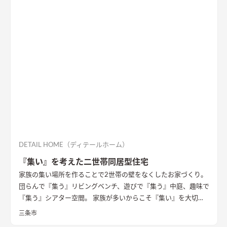
漆喰壁や無垢フローリングとの相性もバッチリ。 室内全体に統
一感があり、優しく温かみを感じられます。
DETAIL HOME（ディテールホーム）
『集い』を考えた二世帯同居型住宅
家族の集い場所を作ることで2世帯の壁をなくしたお家づくり。
団らんで『集う』リビングベンチ、遊びで『集う』中庭、趣味で
『集う』シアター空間。 家族が多いからこそ『集い』を大切に
したお家になっています。
三条市