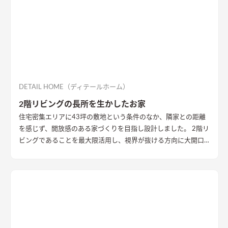
DETAIL HOME（ディテールホーム）
2階リビングの長所を生かしたお家
住宅密集エリアに43坪の敷地という条件のなか、隣家との距離
を感じず、開放感のある家づくりを目指し設計しました。 2階リ
ビングであることを最大限活用し、視界が抜ける方向に大開口
を設置することで眺望を確保。 リビング・ダイニング上部を全
て勾配天井にすることで開放的な大空間作りました。 インテリ
アはブラックを随所に使うことで空間を引き締め、赤みのある
木目を広い面積に使うことで品の中に温かみのある空間ができ
ました。