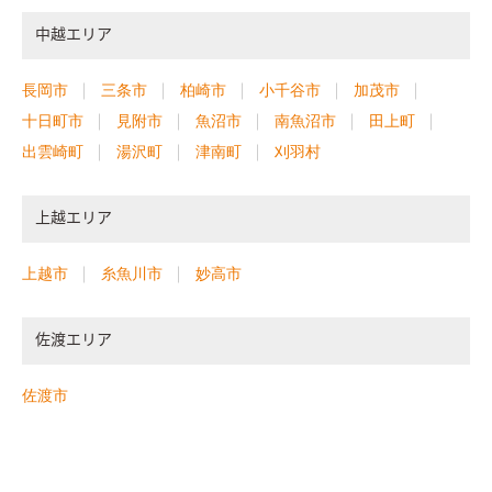
中越エリア
長岡市
三条市
柏崎市
小千谷市
加茂市
十日町市
見附市
魚沼市
南魚沼市
田上町
出雲崎町
湯沢町
津南町
刈羽村
上越エリア
上越市
糸魚川市
妙高市
佐渡エリア
佐渡市