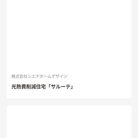
セメントの質感を活かした外装材「SOLIDO」を組み合わせた立
体的な外観。シンボルツリーはハナミズキ
シャープな印象と木
目のぬくもりが調和したLDK
和室と隣接したLDK。シャープな
印象と木目のぬくもりが調和した飽きのこない空間デザイン。
LDKの床材に耐久性や耐水性に優れたナラ樫を採用。
セメント
の質感が重厚感のあるキッチン
キッチン背面にも外壁と同じ
「SOLIDO」を施工。セメントの質感が重厚感を演出
株式会社シエナホームデザイン
光熱費削減住宅「サルーテ」