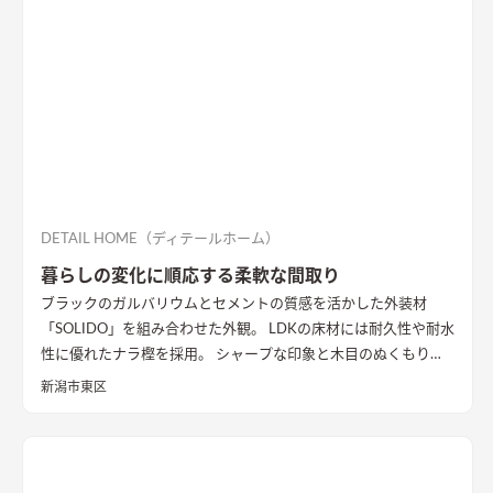
ントに。 1階は寝室や個室など落ち着いた空間、2階は開放的な
リビングダイニング、ロフトの畳コーナーには、ちょっとした作
業ができるカウンターデスクがあったりと、コンパクトながらも
多様な居場所を作りこんでいます。 【性能】 耐震等級 2以上
Q値 1.05 UA値 0.32 暖房負荷 30.2 冷房負荷 12.1 空調方
式 ダクトエアコン方式
DETAIL HOME（ディテールホーム）
暮らしの変化に順応する柔軟な間取り
ブラックのガルバリウムとセメントの質感を活かした外装材
「SOLIDO」を組み合わせた外観。 LDKの床材には耐久性や耐水
性に優れたナラ樫を採用。 シャープな印象と木目のぬくもりが
調和した飽きのこない空間デザインに仕上げました。 リビング
新潟市東区
の勾配天井には格子と間接照明をあしらいました。 玄関ポーチ
はヘキサゴンスタイルに。 懐かしさと新しさを兼ね備えた個性
的なデザインが魅力の住まい。
質感を活かした外装材
「SOLIDO」を組み合わせた外観
ブラックのガルバリウム鋼板と