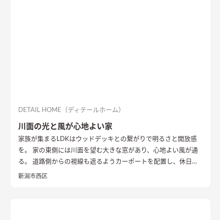
DETAIL HOME（ディテールホーム）
川面の光と風が心地よい家
家族が集まるLDKはウッドデッキとの繋がりで明るさと開放感
を。 家の東側には川面を望む大きな窓があり、心地よい風が通
る。 道路側からの視線も遮るようカーポートを配置し、休日に
は気心のしれた友人を招きウッドデッキでBBQ。 お酒を飲みな
新潟市西区
がら語らい、泊まっていけるようゲストルームも配置した。 水
回りの動線は家族・友人も気兼ねなく使えるようこだわり、各所
に収納を配置し片付けやすい工夫ができた。 開放感や収納計画
など見どころが詰まったお家となりました。
エコカラットと間