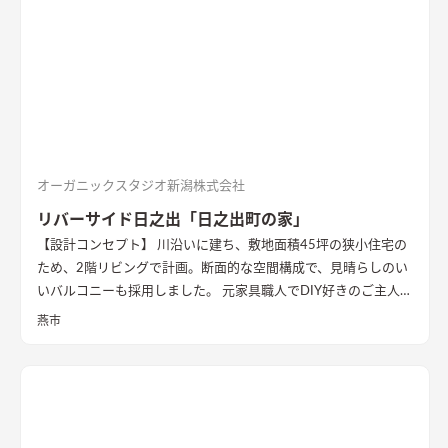
オーガニックスタジオ新潟株式会社
リバーサイド日之出「日之出町の家」
【設計コンセプト】 川沿いに建ち、敷地面積45坪の狭小住宅の
ため、2階リビングで計画。断面的な空間構成で、見晴らしのい
いバルコニーも採用しました。 元家具職人でDIY好きのご主人の
ため、内部でも作業ができるように広めの土間があります。 外
燕市
壁の塗装や寝室、ダイニングの壁面塗装もDIYで仕上げ、愛情た
っぷりの家になりました。 【外観・内部空間】 特徴的な屋根形
状で、外観はこれまでの施工事例にないカラーコーディネートに
なっています。 内部空間は木質感を抑えた仕様で、ベンチソフ
ァーやトイレのクロスなどに使用したグリーンのカラーもポイ