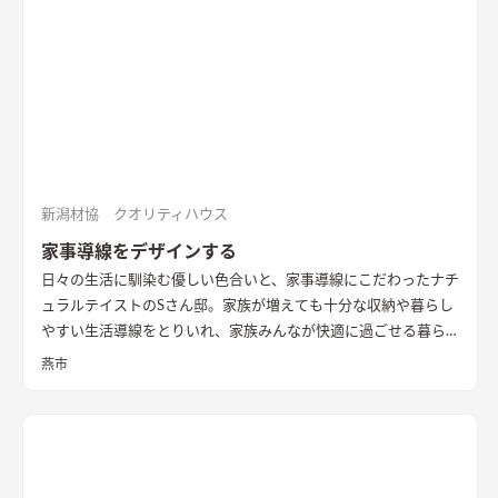
新潟材協 クオリティハウス
家事導線をデザインする
日々の生活に馴染む優しい色合いと、家事導線にこだわったナチ
ュラルテイストのSさん邸。家族が増えても十分な収納や暮らし
やすい生活導線をとりいれ、家族みんなが快適に過ごせる暮ら
しを実現させました。キッチンを中心に１階をぐるっと１周出
燕市
来るように全体を繋げ、掃除や洗濯、料理などの家事の負担を軽
減できるようプランをしました。