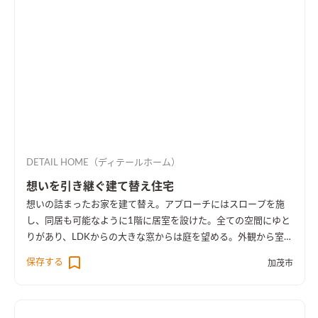
DETAIL HOME（ディテールホーム）
想いを引き継ぐ建て替え住宅
想いの詰まったお家を建て替え。アプローチにはスロープを施
し、同居も可能なように1階に居室を設けた。全ての空間にゆと
りがあり、LDKからの大きな窓からは庭を望める。外観から室内
空間まで広さを感じる事のできるお家となった。
保存する
加茂市