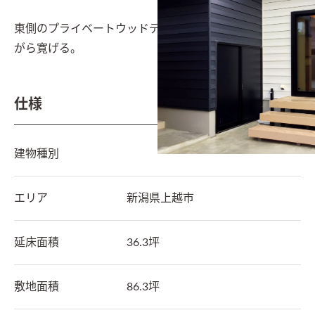
東側のプライベートウッドデッキは家族と自然を眺めな
がら寛げる。
仕様
建物種別
エリア
新潟県
上越市
延床面積
36.3坪
敷地面積
86.3坪