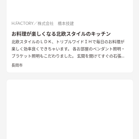
H.FACTORY／株式会社 橋本技建
お料理が楽しくなる北欧スタイルのキッチン
北欧スタイルのＬＤＫ、トリプルワイドＩＨで毎日のお料理が
楽しく効率良くできちゃいます。 各お部屋のペンダント照明・
ブラケット照明もこだわりました。 玄関を開けてすぐの石張り
壁も目をひきます
長岡市