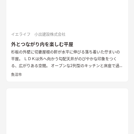
イエライフ 小出建設株式会社
外とつながり内を楽しむ平屋
杉板の外壁に切妻屋根の軒が水平に伸びる落ち着いた佇まいの
平屋。 ＬＤＫは外へ向かう勾配天井がのびやかな印象をつく
る、広がりある空間。 オープンな2列型のキッチンと床座で過ご
す畳敷きのリビングが隣り合い、料理をする時、食事の時、く
魚沼市
つろぐ時、いつも外とのつながりを感じながら暮らすことがで
きます。 畳に大きな円卓を置いて、料理をしながら人と集う時
間を楽しみたい。 そんな住まい手様の思いを叶えた住まいとな
りました。 無垢の一枚板を使った造作キッチンや左官仕上げの
壁、レッドシダーの天井など、素材の豊かな表情や手触りを感じ
られる内装も家の内に居心地を作り出しています。 断熱性能は
HEAT20 G2以上。 雪国の長く厳しい冬も家の内での暮らしを楽
しく、心地よく。 外を感じながら暮らす、あたたかな平屋の住