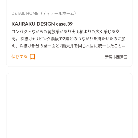
DETAIL HOME（ディテールホーム）
KAJIRAKU DESIGN case.39
コンパクトながらも開放感があり実面積よりも広く感じる空
間。 吹抜け+リビング階段で2階とのつながりを持たせたのに加
え、吹抜け部分の壁一面と2階天井を同じ木目に統一したことに
より、1階・2階の一体感を演出しました。 趣味のピアノ室は、
保存する
新潟市西蒲区
楽譜を整理する本棚を壁一面に設け、屋外への防音効果も担って
います。