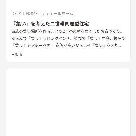
DETAIL HOME（ディテールホーム）
『集い』を考えた二世帯同居型住宅
家族の集い場所を作ることで2世帯の壁をなくしたお家づくり。
団らんで『集う』リビングベンチ、遊びで『集う』中庭、趣味で
『集う』シアター空間。 家族が多いからこそ『集い』を大切に
したお家になっています。
三条市