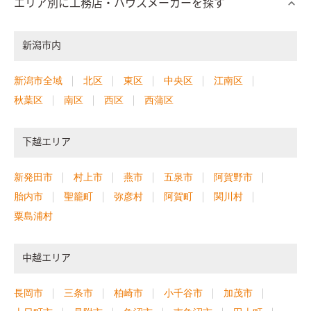
エリア別に工務店・ハウスメーカーを探す
新潟市内
新潟市全域
北区
東区
中央区
江南区
秋葉区
南区
西区
西蒲区
下越エリア
新発田市
村上市
燕市
五泉市
阿賀野市
胎内市
聖籠町
弥彦村
阿賀町
関川村
粟島浦村
中越エリア
長岡市
三条市
柏崎市
小千谷市
加茂市