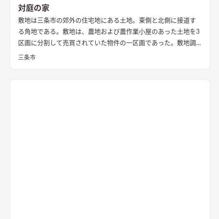
対庭の家
敷地は三条市の郊外の住宅地にある土地。東側と北側に接道す
る角地である。敷地は、農地および農作業小屋のあった土地を3
区画に分割して売買されていた物件の一区画であった。敷地調
査の際、はじめはとても開けたのどかな場所という印象であっ
三条市
た。 しかし、残りの2区画のうちの一つは計画敷地の南面にあ
り、敷地面積もとても広い区画であったため、まずはいずれ建つ
であろう隣家のボリューム検討から始めることとした。 想定で
きるかぎりの最も悪条件になるボリューム検討をおこない、太
陽光シミュレーションや3Dパースなどにより、こちらの建物の
配置計画とボリューム検討や開口部の検討を重ねた。 すると、
南面からの直接的な採光を室内に取り入れることは難しかっ
た。南面に大きな庭を設け、その庭に対して開く案も検討した
が、隣家からの視線や隣家を望む風情の無い庭を設ける事に違
和感があった。
そこで、公園に面した東の道路側に光庭をしつら
え、その庭を玄関・キッチン・洗面脱衣室でコの字に取り囲
み、廊下やデッキでつながることで、庭を中心に家族の動線が周
ることを意図した。また、南面も直接的に採光は望めないが、
隣家の塀との間には少しゆとりがあったため、利用できないも