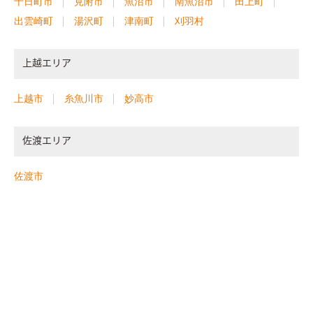
十日町市
見附市
魚沼市
南魚沼市
田上町
出雲崎町
湯沢町
津南町
刈羽村
上越エリア
上越市
糸魚川市
妙高市
佐渡エリア
佐渡市