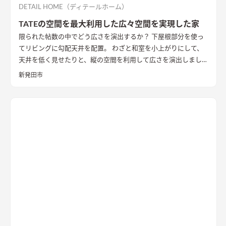
のかと考え、程よい光が注ぐ趣のある坪庭を配し、そこにリビ
DETAIL HOME（ディテールホーム）
ングを設けることで、まるで美術館にいるような心地よい上質な
TATEの空間を最大利用した広々空間を実現した家
空間に仕立て上げた。
内部構成では、寝室・ファミリークロー
限られた帖数の中でどう広さを演出するか？ 下屋根部分を使っ
ゼットも1Fに計画し、ダイニングやキッチン・トイレと隣接し
てリビングに勾配天井を配置。 わざと和室を小上がりにして、
て計画することで、将来的に1Fのみで生活を完結できる空間構
天井を低く見せたりと、縦の空間を利用して広さを演出しまし
成とした。 これによって手を入れながら長期的に家族が住ま
た。
い、家族の想いや歴史が刻まれていく住宅になっていくことを
新発田市
意識した。