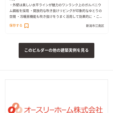
・外壁は美しい水平ラインが魅力のワンランク上のガルバニウ
ム鋼板を採用 ・開放的な吹き抜けリビングが印象的なゆとりの
空間 ・冷暖房機能も吹き抜けをうまく活用して効果的に ・こだ
わりの生活動線と豊富な収納力で快適な暮らしが実現 ・家族の
保存する
新潟市江南区
つながりを重視したプランニング ・色数を限定した統一感ある
シンプルモダンなLDK ・洗面化粧台のすぐ隣りに奥さまのメイ
クスペースを設置 ・全館オークのフローリングで統一。タイル
のアクセントが上質な空間を演出
このビルダーの他の建築実例を見る