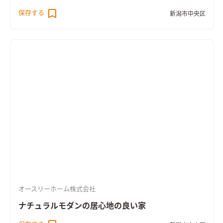
「MIRAIE」と耐震パネル構造を採用し地震対策にも配慮 ・ライ
保存する
新潟市中央区
フスタイルの変化にも対応できるゆとりのプランニング ・2階に
は家族揃って座りながら読書が可能な図書館スペースを設置 ・
トイレや浴室にもゆとりを持たせた大人仕様の設計 ・洗面室と
脱衣室はあえて分離しここにもゆとりを実現
オースリーホーム株式会社
ナチュラルモダンの居心地の良い家