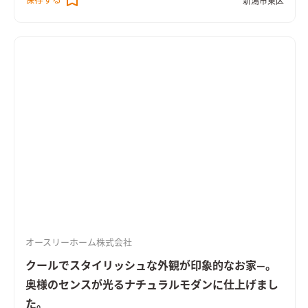
保存する
新潟市東区
配天井とし圧倒的な解放感を確保し、居心地の良い木の香りた
っぷりな空間が誕生しました。 シンプルで品がある外観にこだ
わりました。 2階のバルコニーまわりのレッドシダーでお化粧し
ました。 施主様お気に入りの玄関。洗い出しの土間がどこかな
つかしく、落ち着きのある空間に出来上がりました。 オーダー
メードの下駄箱は色彩のアクセントと家族５人分のたっぷりの
収納力を確保しました。 オーダーメイドの洗面台はたっぷりの
収納力を確保。使い勝手とデザイン性を共有しました。
オースリーホーム株式会社
クールでスタイリッシュな外観が印象的なお家―。
奥様のセンスが光るナチュラルモダンに仕上げまし
た。