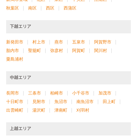
秋葉区
南区
西区
西蒲区
下越エリア
新発田市
村上市
燕市
五泉市
阿賀野市
胎内市
聖籠町
弥彦村
阿賀町
関川村
粟島浦村
中越エリア
長岡市
三条市
柏崎市
小千谷市
加茂市
十日町市
見附市
魚沼市
南魚沼市
田上町
出雲崎町
湯沢町
津南町
刈羽村
上越エリア