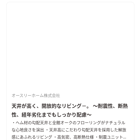
オースリーホーム株式会社
天井が高く、開放的なリビング－。 ～耐震性、断熱
性、経年劣化までもしっかり配慮～
・ヘム材の勾配天井と全館オークのフローリングがナチュラル
な心地良さを演出 ・天井高にこだわり勾配天井を採用した解放
感にあふれるリビング ・高気密、高断熱仕様 ・制震ユニット