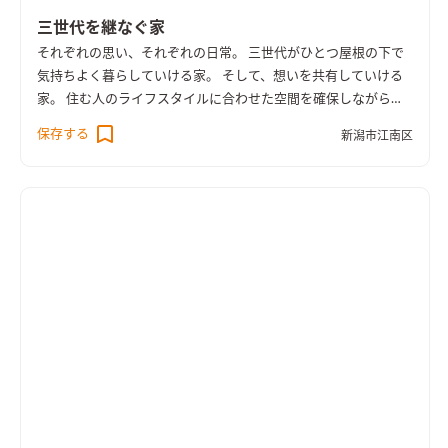
三世代を継なぐ家
それぞれの思い、それぞれの日常。 三世代がひとつ屋根の下で
気持ちよく暮らしていける家。 そして、想いを共有していける
家。 住む人のライフスタイルに合わせた空間を確保しながら、
家族としてコミュニケーションの場がある。 必要なのは居心地
保存する
新潟市江南区
の良さという幹。 性能、デザイン、安心感の葉っぱをつけて。
お客様とmokusiaでつくりあげた次世代に〝継なげる″長期優良
住宅です。