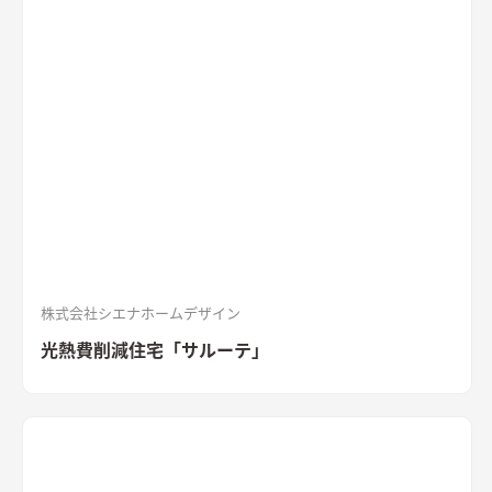
的なデザインが魅力の住まい。
質感を活かした外装材
「SOLIDO」を組み合わせた外観
ブラックのガルバリウム鋼板と
セメントの質感を活かした外装材「SOLIDO」を組み合わせた立
体的な外観。シンボルツリーはハナミズキ
シャープな印象と木
目のぬくもりが調和したLDK
和室と隣接したLDK。シャープな
印象と木目のぬくもりが調和した飽きのこない空間デザイン。
LDKの床材に耐久性や耐水性に優れたナラ樫を採用。
セメント
の質感が重厚感のあるキッチン
キッチン背面にも外壁と同じ
「SOLIDO」を施工。セメントの質感が重厚感を演出
株式会社シエナホームデザイン
光熱費削減住宅「サルーテ」