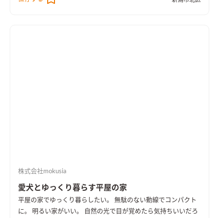
新潟市北区
も見え、四季と時間の流れを常に感じながら 暮らしていきた
い。 そんな想いから生まれたお住まいです。 2階はご夫婦とお
子さんのフロア。 ナラのフロアとアイボリーの壁を基調としな
がら 要所に木の入るナチュラルな空間です。 大開口から続く勾
配天井はレイウォールの塗り壁。 上がった暖気を跳ね返し足元
に落としてくれる素材を使用しています。 2階リビングの一角に
はお子さんの遊べるキッズスペースと 大容量の造作収納。 散ら
かりやすいたくさんのおもちゃやランドセルなどを 一度に収納
できます。スクリーンを降ろせばすぐに隠せるので急な来客時も
安心です。 1・2階を仕切るのは 大谷石の壁と木製のオープン階
段が印象的な玄関ホール。 突き当りには大きな窓とシンボルツ
リーのジューンベリー。 夜にはライトアップされ幻想的な姿で
帰ってきた人を出迎えてくれます。 約12帖の玄関ホールは大容
量のシューズクローゼットを備え 家族の共有スペースの役割も
果たしてくれます。 ご両親のリビングは無垢のパインの床で明
株式会社mokusia
るい雰囲気。 大きい窓から見える展望と玄関アプローチの庭木
が空間を彩ります。 化粧梁とレッドシダーの飾り天井が素敵で
愛犬とゆっくり暮らす平屋の家
す。 天井を少し高くする事で空間をより広く明るく感じること
平屋の家でゆっくり暮らしたい。 無駄のない動線でコンパクト
ができます。 LDK⇄多目的クローゼット⇄寝室が回遊動線にな
に。 明るい家がいい。 自然の光で目が覚めたら気持ちいいだろ
っているので 日々の暮らしがスムーズになります。 将来的に変