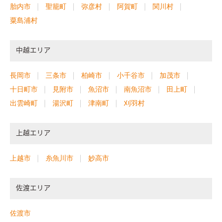
胎内市
聖籠町
弥彦村
阿賀町
関川村
粟島浦村
中越エリア
長岡市
三条市
柏崎市
小千谷市
加茂市
十日町市
見附市
魚沼市
南魚沼市
田上町
出雲崎町
湯沢町
津南町
刈羽村
上越エリア
上越市
糸魚川市
妙高市
佐渡エリア
佐渡市