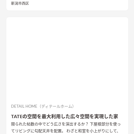
りは家事のしやすさを考え、キッチンから各お部屋への動線が
新潟市西区
短くなるように設計しました。天然石と無垢材で造作した無添
加住宅オリジナルキッチンや洗面台、無垢の室内建具などは、
漆喰壁や無垢フローリングとの相性もバッチリ。 室内全体に統
一感があり、優しく温かみを感じられます。
DETAIL HOME（ディテールホーム）
TATEの空間を最大利用した広々空間を実現した家
限られた帖数の中でどう広さを演出するか？ 下屋根部分を使っ
てリビングに勾配天井を配置。 わざと和室を小上がりにして、