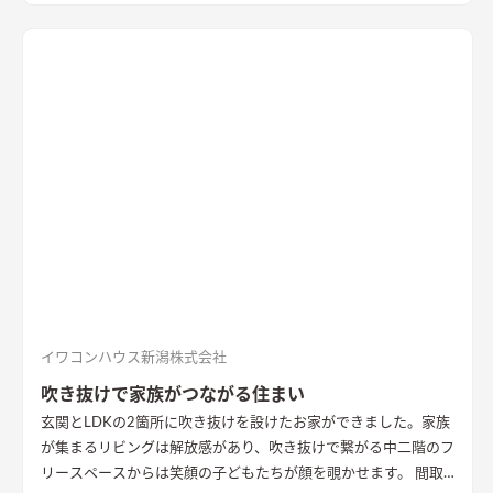
回りの動線は家族・友人も気兼ねなく使えるようこだわり、各所
に収納を配置し片付けやすい工夫ができた。 開放感や収納計画
など見どころが詰まったお家となりました。
エコカラットと間
接照明でおしゃれな玄関
家の顔になる玄関には、間接照明を当
てた新柄エコカラット/ディニタを採用。採光も踏まえ窓も設置
した。
間接照明で映えるアクセントウォール
木目が好きなお施
主様が選んだレッドシダーの木パネル。間接照明を当てると陰
影が映えるデザイン。
ロールスクリーンで仕切れるゲストルーム
奥の空間はロールスクリーンで仕切れるゲストルーム。フロー
リングにすることで普段は広々リビングになる。キッチンとダ
イニングはカフェのような雰囲気を演出。
イワコンハウス新潟株式会社
吹き抜けで家族がつながる住まい
玄関とLDKの2箇所に吹き抜けを設けたお家ができました。家族
が集まるリビングは解放感があり、吹き抜けで繋がる中二階のフ
リースペースからは笑顔の子どもたちが顔を覗かせます。 間取