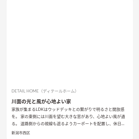
DETAIL HOME（ディテールホーム）
川面の光と風が心地よい家
家族が集まるLDKはウッドデッキとの繋がりで明るさと開放感
を。 家の東側には川面を望む大きな窓があり、心地よい風が通
る。 道路側からの視線も遮るようカーポートを配置し、休日に
は気心のしれた友人を招きウッドデッキでBBQ。 お酒を飲みな
新潟市西区
がら語らい、泊まっていけるようゲストルームも配置した。 水