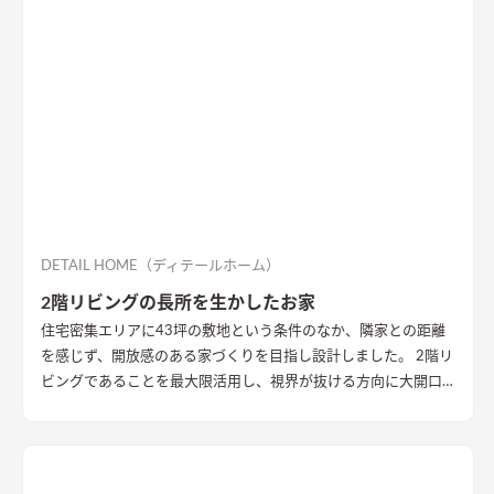
DETAIL HOME（ディテールホーム）
2階リビングの長所を生かしたお家
住宅密集エリアに43坪の敷地という条件のなか、隣家との距離
を感じず、開放感のある家づくりを目指し設計しました。 2階リ
ビングであることを最大限活用し、視界が抜ける方向に大開口
を設置することで眺望を確保。 リビング・ダイニング上部を全
て勾配天井にすることで開放的な大空間作りました。 インテリ
アはブラックを随所に使うことで空間を引き締め、赤みのある
木目を広い面積に使うことで品の中に温かみのある空間ができ