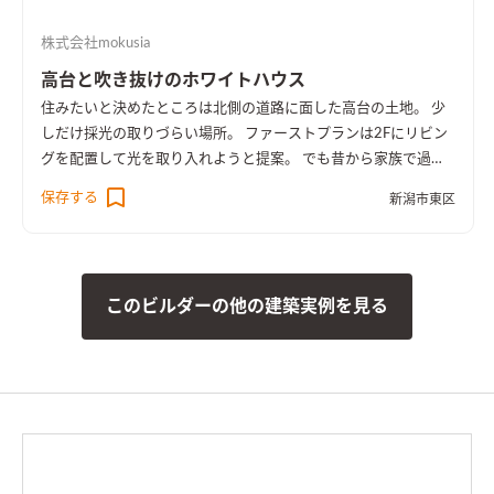
株式会社mokusia
高台と吹き抜けのホワイトハウス
住みたいと決めたところは北側の道路に面した高台の土地。 少
しだけ採光の取りづらい場所。 ファーストプランは2Fにリビン
グを配置して光を取り入れようと提案。 でも昔から家族で過ご
すリビングは1Fにと決めていた。 採光を無駄なく取るには…？
保存する
新潟市東区
明るい家にしたい！ 打合せを重ねて決めた間取り。すごく自然
に決まった間取り。 吹抜けと天窓が＋α以上のデザインと光の動
線を作り出しました。 開放感と居心地の良さを。 この場所だか
らできた、高台と吹抜けのホワイトハウス。
このビルダーの他の建築実例を見る