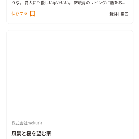
うな。 愛犬にも優しい家がいい。 床暖房のリビングに腰をおろ
更可能な間取り・造作のテレビボートやベンチ。 家事のしやす
して一緒に遊ぼう。 内と外が緩やかにつながった、室内にいな
保存する
さを考慮した動線や設備。 木目アクセント壁のある、展望を窓
新潟市東区
がらも自然を身近に感じられる。 時間の流れがゆっくり感じる
で切り取った 寝室とウォークインクローゼット。 性能もHEAT2
ような空間を。 そんな施主様の想いの詰まった平屋の家
0G1グレード相当の高気密・高断熱です。 三世帯のご家族が気
持ちよく時間と景色を共有できる ～高台のlandscape～ 気持ちの
いい暮らしができますように。
株式会社mokusia
風景と桜を望む家