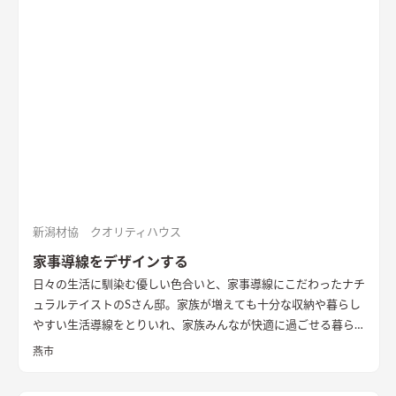
きるかぎりの最も悪条件になるボリューム検討をおこない、太
陽光シミュレーションや3Dパースなどにより、こちらの建物の
配置計画とボリューム検討や開口部の検討を重ねた。 すると、
南面からの直接的な採光を室内に取り入れることは難しかっ
た。南面に大きな庭を設け、その庭に対して開く案も検討した
が、隣家からの視線や隣家を望む風情の無い庭を設ける事に違
和感があった。
そこで、公園に面した東の道路側に光庭をしつら
え、その庭を玄関・キッチン・洗面脱衣室でコの字に取り囲
み、廊下やデッキでつながることで、庭を中心に家族の動線が周
ることを意図した。また、南面も直接的に採光は望めないが、
隣家の塀との間には少しゆとりがあったため、利用できないも
のかと考え、程よい光が注ぐ趣のある坪庭を配し、そこにリビ
新潟材協 クオリティハウス
ングを設けることで、まるで美術館にいるような心地よい上質な
家事導線をデザインする
空間に仕立て上げた。
内部構成では、寝室・ファミリークロー
日々の生活に馴染む優しい色合いと、家事導線にこだわったナチ
ゼットも1Fに計画し、ダイニングやキッチン・トイレと隣接し
ュラルテイストのSさん邸。家族が増えても十分な収納や暮らし
て計画することで、将来的に1Fのみで生活を完結できる空間構
やすい生活導線をとりいれ、家族みんなが快適に過ごせる暮ら
成とした。 これによって手を入れながら長期的に家族が住ま
しを実現させました。キッチンを中心に１階をぐるっと１周出
い、家族の想いや歴史が刻まれていく住宅になっていくことを
燕市
来るように全体を繋げ、掃除や洗濯、料理などの家事の負担を軽
意識した。
減できるようプランをしました。