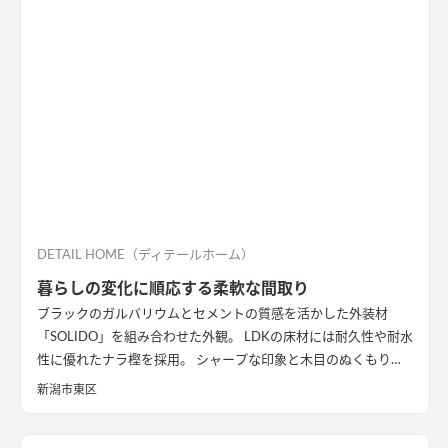
ました。
DETAIL HOME（ディテールホーム）
暮らしの変化に順応する柔軟な間取り
ブラックのガルバリウムとセメントの質感を活かした外装材
「SOLIDO」を組み合わせた外観。 LDKの床材には耐久性や耐水
性に優れたナラ樫を採用。 シャープな印象と木目のぬくもりが
調和した飽きのこない空間デザインに仕上げました。 リビング
新潟市東区
の勾配天井には格子と間接照明をあしらいました。 玄関ポーチ
はヘキサゴンスタイルに。 懐かしさと新しさを兼ね備えた個性