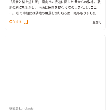
「風景と桜を望む家」 南向きの接道に面した 昔からの敷地。 敷
地の利点を生かし、 南面に田園を望む ６畳の大きなバルコニ
ー。 桜の時期には隣地の風景を切り取る開口窓も取りました。
使い方は様々、 物干しはもちろん ランチやBBQ。 子供達とプー
保存する
聖籠町
ル遊びや ガーデニングまで。 テラスチェアに腰を掛け ゆったり
とした 時間を感じていただけます。 ホールからリビングリビン
グに入ると目の前には飾り格子の 勾配天井。 ダウンライト照明
を格子の中に埋め込みことによって すっきりとした印象になっ
て います。 畳スペースも併設し、 キッチンから家事室、洗面室
までのぐるっと動線。 家事の負担も軽減します。 造作のダイニ
ングテーブルと テレビボード。 要所に入る木の温もり。 シンボ
ルツリーには 奥様こだわりのオリーブが 住まいを華やかに。 風
景と桜を望む家。 ゆっくりと流れる時間の中で、ご家族の大事
な時間を 過ごせますように。
株式会社mokusia