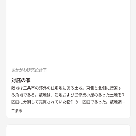
あかがわ建築設計室
対庭の家
敷地は三条市の郊外の住宅地にある土地。東側と北側に接道す
る角地である。敷地は、農地および農作業小屋のあった土地を3
区画に分割して売買されていた物件の一区画であった。敷地調
査の際、はじめはとても開けたのどかな場所という印象であっ
三条市
た。 しかし、残りの2区画のうちの一つは計画敷地の南面にあ
り、敷地面積もとても広い区画であったため、まずはいずれ建つ
であろう隣家のボリューム検討から始めることとした。 想定で