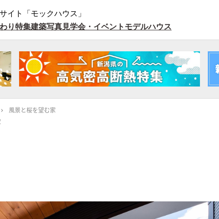
サイト「モックハウス」
わり特集
建築写真
見学会・イベント
モデルハウス
風景と桜を望む家
家