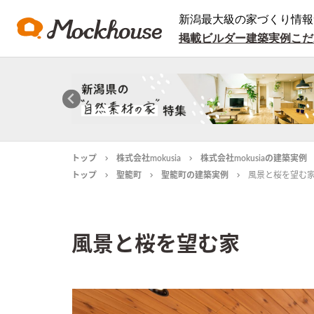
新潟最大級の家づくり情報
掲載ビルダー
建築実例
こだ
トップ
株式会社mokusia
株式会社mokusiaの建築実例
トップ
聖籠町
聖籠町の建築実例
風景と桜を望む
風景と桜を望む家