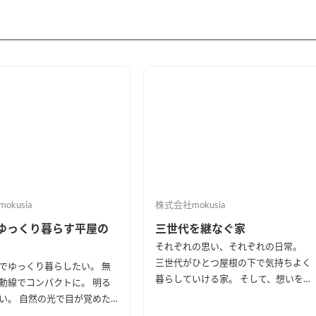
kusia
株式会社mokusia
ゆっくり暮らす平屋の
三世代を継なぐ家
それぞれの思い、それぞれの日常。
三世代がひとつ屋根の下で気持ちよく
でゆっくり暮らしたい。 無
暮らしていける家。 そして、想いを
動線でコンパクトに。 明る
共有していける家。 住む人のライフ
い。 自然の光で目が覚めた
スタイルに合わせた空間を確保しなが
いいだろうな。 愛犬にも優