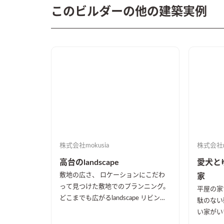
このビルダーの他の建築実例
株式会社mokusia
株式会社mo
高台のlandscape
愛犬と
敷地の広さ、 ロケーションにこだわ
家
って見つけた敷地でのプランニング。
平屋の家
どこまでも広がるlandscape リビング
駄のない
で団らんしていても、 キッチンで料
い家がい
理をしていても、 朝でも、夜でも。
ら気持ち