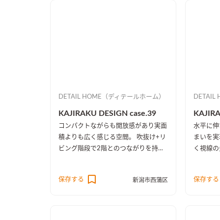
DETAIL HOME（ディテールホーム）
DETAI
KAJIRAKU DESIGN case.39
KAJIRA
コンパクトながらも開放感があり実面
水平に伸
積よりも広く感じる空間。 吹抜け+リ
まいを実
ビング階段で2階とのつながりを持た
く視線の
せたのに加え、吹抜け部分の壁一面と
楽しめる
2階天井を同じ木目に統一したことに
ープンで
保存する
保存する
新潟市西蒲区
より、1階・2階の一体感を演出しま
た。
した。 趣味のピアノ室は、楽譜を整
理する本棚を壁一面に設け、屋外への
防音効果も担っています。