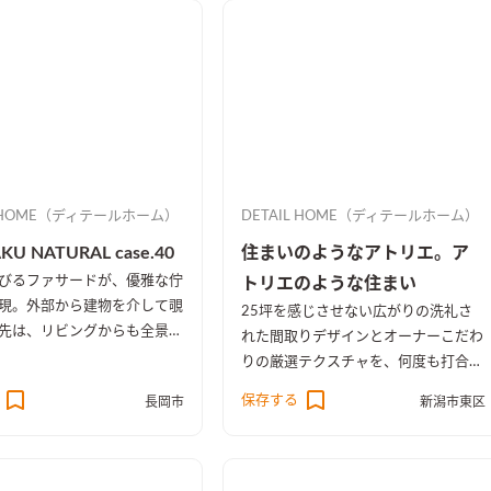
L HOME（ディテールホーム）
DETAIL HOME（ディテールホーム）
KU NATURAL case.40
住まいのようなアトリエ。ア
びるファサードが、優雅な佇
トリエのような住まい
現。外部から建物を介して覗
25坪を感じさせない広がりの洗礼さ
先は、リビングからも全景を
れた間取りデザインとオーナーこだわ
中庭を配置をすることで、オ
りの厳選テクスチャを、何度も打合せ
ありクローズのしつらえとし
調和した空間。きっと家から出たくな
保存する
長岡市
新潟市東区
くなる。