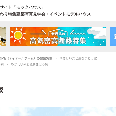
サイト「モックハウス」
わり特集
建築写真
見学会・イベント
モデルハウス
L HOME（ディテールホーム）の建築実例
やさしい光と風をまとう家
実例
やさしい光と風をまとう家
家