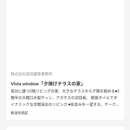
株式会社高田建築事務所
Vista window「夕焼けテラスの家」
高台に建つ2階リビングの家、大きなテラスから夕陽を眺める
●2
間半の大開口木製サッシ、アガチスの羽目板、 壁面タイルでダ
イナミックな空間演出のリビング ●街並みを一望する、チークの
出窓ベンチ ●型の塗り壁に誘われる玄関 内と外が連続的につな
新潟市西区
がる開放的なアプローチ