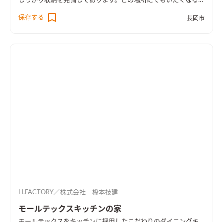
しっかり収納を完備してあります。どの場所にでもいたくなるよ
うな、家族が集まるリビングダイニングになりました。
保存する
長岡市
H.FACTORY／株式会社 橋本技建
モールテックスキッチンの家
モールテックスをキッチンに採用したこだわりのダイニングキ