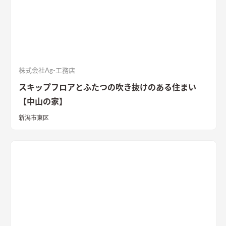
Q値 1.05 UA値 0.32 暖房負荷 30.2 冷房負荷 12.1 空調方
式 ダクトエアコン方式
株式会社Ag-工務店
スキップフロアとふたつの吹き抜けのある住まい
【中山の家】
新潟市東区