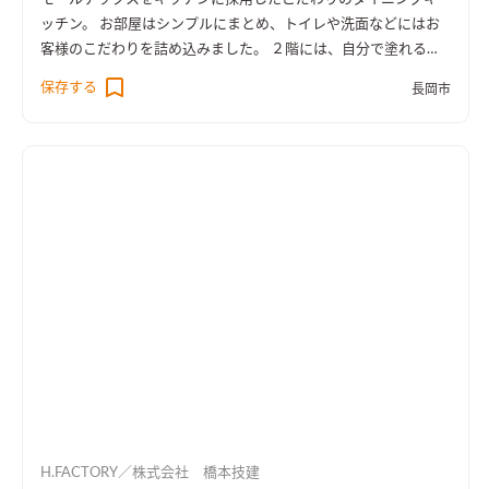
ッチン。 お部屋はシンプルにまとめ、トイレや洗面などにはお
客様のこだわりを詰め込みました。 ２階には、自分で塗れるド
ア、パナソニックのクラフトレーベルでお客様に塗っていただ
保存する
長岡市
き、お子さんも喜ぶステキなドアが出来上がりました。
H.FACTORY／株式会社 橋本技建