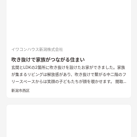
影が映えるデザイン。
ロールスクリーンで仕切れるゲストルーム
奥の空間はロールスクリーンで仕切れるゲストルーム。フロー
リングにすることで普段は広々リビングになる。キッチンとダ
イニングはカフェのような雰囲気を演出。
イワコンハウス新潟株式会社
吹き抜けで家族がつながる住まい
玄関とLDKの2箇所に吹き抜けを設けたお家ができました。家族
が集まるリビングは解放感があり、吹き抜けで繋がる中二階のフ
リースペースからは笑顔の子どもたちが顔を覗かせます。 間取
りは家事のしやすさを考え、キッチンから各お部屋への動線が
新潟市西区
短くなるように設計しました。天然石と無垢材で造作した無添
加住宅オリジナルキッチンや洗面台、無垢の室内建具などは、
漆喰壁や無垢フローリングとの相性もバッチリ。 室内全体に統
一感があり、優しく温かみを感じられます。