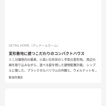
DETAIL HOME（ディテールホーム）
変形敷地に建つこだわりのコンパクトハウス
ミニ分譲地内の最奥、小高い丘形状のＬ字型の変形地。 周辺の
緑を取り込みながら、遊べる庭を残した建物配置計画。 シンプ
ルに徹した、ブラックガルバリウムの外観と、ウォルナットを基
調としたインテリアが、落ち着きのある住まいを演出していま
新潟市東区
す。
外観
黒いガルバリウムとサイディングの組み合わせ。グレー
トーンのサイディングと木目調の軒天を合わせたシンプルな外
観
LDK
大きな窓の開口は、高台の立地を生かした位置に配置。
落ち着いた空間の中でのアクセントとなっている
キッチン
アク
セントの壁は同一柄のクロスを使い、モノトーンでまとめた。