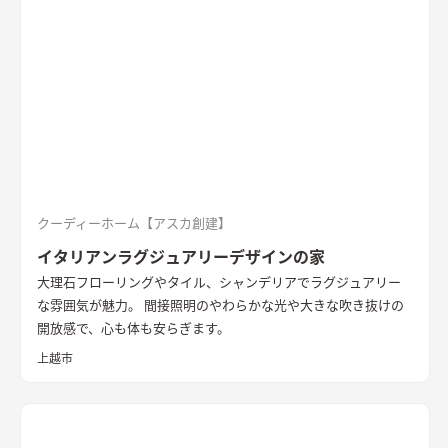
造作ダイニングテーブルのアイアンとの相性を考えた
洗面
玄関
ホールからつながる洗面脱衣室。造作の洗面台とリネン収納、
脱衣ランドリールームと一体とし、ガス乾燥機を併設。家事効
率を向上させた
書斎
２階に配置した趣味部屋。お気に入りのコ
レクションを並べる可動棚。ワーキングスペースとしても活用
できる
クーディーホーム【アスカ創建】
イタリアンラグジュアリーデザインの家
大理石フローリングやタイル、シャンデリアでラグジュアリー
な雰囲気が魅力。 間接照明のやわらかな光や大きな吹き抜けの
開放感で、心も体も安らぎます。
上越市