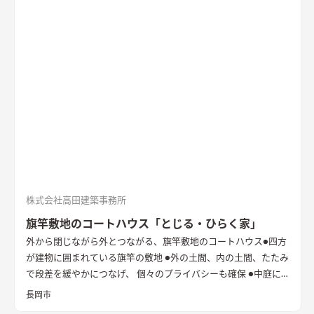
株式会社高田建築事務所
旗竿敷地のコートハウス「とじる・ひらく家」
外から閉じながら外とつながる、旗竿敷地のコートハウス
●四方
が建物に囲まれている旗竿の敷地 ●外の土間、内の土間、たたみ
で段差を緩やかにつなげ、 個々のプライバシーも確保 ●中庭に
立てた純白の壁は、光と風を拡散し内へと届ける
長岡市