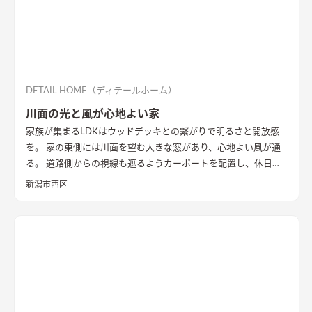
DETAIL HOME（ディテールホーム）
川面の光と風が心地よい家
家族が集まるLDKはウッドデッキとの繋がりで明るさと開放感
を。 家の東側には川面を望む大きな窓があり、心地よい風が通
る。 道路側からの視線も遮るようカーポートを配置し、休日に
は気心のしれた友人を招きウッドデッキでBBQ。 お酒を飲みな
新潟市西区
がら語らい、泊まっていけるようゲストルームも配置した。 水
回りの動線は家族・友人も気兼ねなく使えるようこだわり、各所
に収納を配置し片付けやすい工夫ができた。 開放感や収納計画
など見どころが詰まったお家となりました。
エコカラットと間
接照明でおしゃれな玄関
家の顔になる玄関には、間接照明を当
てた新柄エコカラット/ディニタを採用。採光も踏まえ窓も設置
した。
間接照明で映えるアクセントウォール
木目が好きなお施
主様が選んだレッドシダーの木パネル。間接照明を当てると陰