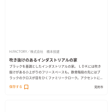
H.FACTORY／株式会社 橋本技建
吹き抜けのあるインダストリアルの家
ブラックを基調としたインダストリアルの家。 ＬＤＫには吹き
抜けがある小上がりのフリースペースも。鉄骨階段の先にはブ
ラックのクロスが目をひくファミリークローク。アクセントにデ
ニム柄の壁紙を。男前の家になりました。
保存する
見附市