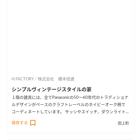
H.FACTORY／株式会社 橋本技建
シンプルヴィンテージスタイルの家
１階の建具には、全てPanasonicの50～60年代のトラディショナ
ルデザインがベースのクラフトレーベルのネイビーオーク柄で
コーディネートしています。 サッシやスイッチ、ダウンライト
をブラックにして、グレーの壁紙と床、ネイビー色がマッチし
保存する
田上町
て、ヴィンテージ感のあるカッコイイお家が出来ました。