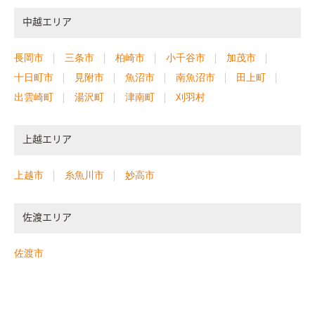
中越エリア
長岡市
三条市
柏崎市
小千谷市
加茂市
十日町市
見附市
魚沼市
南魚沼市
田上町
出雲崎町
湯沢町
津南町
刈羽村
上越エリア
上越市
糸魚川市
妙高市
佐渡エリア
佐渡市