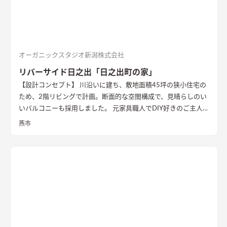
オーガニックスタジオ新潟株式会社
リバーサイド日之出「日之出町の家」
【設計コンセプト】 川沿いに建ち、敷地面積45坪の狭小住宅の
ため、2階リビングで計画。断面的な空間構成で、見晴らしのい
いバルコニーも採用しました。 元家具職人でDIY好きのご主人の
ため、内部でも作業ができるように広めの土間があります。 外
燕市
壁の塗装や寝室、ダイニングの壁面塗装もDIYで仕上げ、愛情た
っぷりの家になりました。 【外観・内部空間】 特徴的な屋根形
状で、外観はこれまでの施工事例にないカラーコーディネートに
なっています。 内部空間は木質感を抑えた仕様で、ベンチソフ
ァーやトイレのクロスなどに使用したグリーンのカラーもポイ
ントに。 1階は寝室や個室など落ち着いた空間、2階は開放的な
リビングダイニング、ロフトの畳コーナーには、ちょっとした作
業ができるカウンターデスクがあったりと、コンパクトながらも
多様な居場所を作りこんでいます。 【性能】 耐震等級 2以上