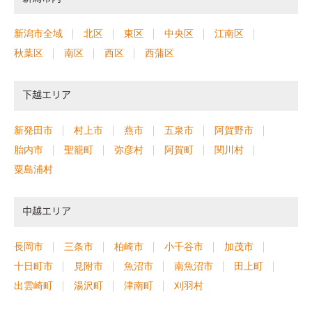
新潟市全域
北区
東区
中央区
江南区
秋葉区
南区
西区
西蒲区
下越エリア
新発田市
村上市
燕市
五泉市
阿賀野市
胎内市
聖籠町
弥彦村
阿賀町
関川村
粟島浦村
中越エリア
長岡市
三条市
柏崎市
小千谷市
加茂市
十日町市
見附市
魚沼市
南魚沼市
田上町
出雲崎町
湯沢町
津南町
刈羽村