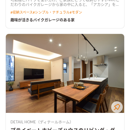
可動棚とパイプを使い分け、ご家族にとって収納しやすいWIC
こ
だわりのバイクガレージから家の中に入ると、「アカシア」を基
調とした落ち着いた雰囲気のLDK。 リビング続きの和室や鉄骨
#
収納スペース
#
シンプル・ナチュラル
#
モダン
階段、開口の先に広がる庭は、暮らしをより豊かにする。
アカ
シアを基調とした落ち着いた雰囲気のLDK壁掛けTV裏はこだわ
趣味が活きるバイクガレージのある家
りのタイルで空間のアクセントに
キッチンは濃いめの木調をセ
レクトキッチンはLDKの雰囲気に合わせて濃いめの木調をセレ
クト。キッチン横につながる水回り動線はより普段の家事動線
を楽にする
施主こだわりのバイクガレージ趣味のバイク用品な
どをガレージに収納、暮らしながらカスタマイズしていく
DETAIL HOME（ディテールホーム）