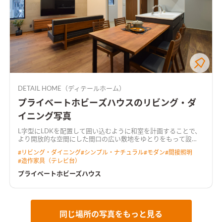
DETAIL HOME（ディテールホーム）
プライベートホビーズハウスのリビング・ダ
イニング写真
L字型にLDKを配置して囲い込むように和室を計画することで、
より開放的な空間にした
間口の広い敷地をゆとりをもって設
計。 キッチンには行き止まりがなく、ぐるぐると回遊できる動
#
リビング・ダイニング
#
シンプル・ナチュラル
#
モダン
#
間接照明
線とした。 LDKからは中庭が望め、植栽が四季の移ろいを感じ
#
造作家具（テレビ台）
させてくれる。 2階にご夫婦で使えるホビールームを設置し、コ
ロナ禍でのお家時間の充実や、リモートワークなど多岐に渡り
プライベートホビーズハウス
用途がある。 トーンを落とした飽きのこないインテリアと造作
家具が調和した住まい。
天井を彫り込んで折り上げ照明を配し
た広がりのあるLDK天井をきれいに残しつつ、広がりのある空間
を演出しました。 カーテンボックスを造作し、カーテンレール
を隠すことによって、生活感を感じさせない工夫も施していま
同じ場所の写真をもっと見る
す。
プライベートなホビールームオンラインゲームやリモートワ