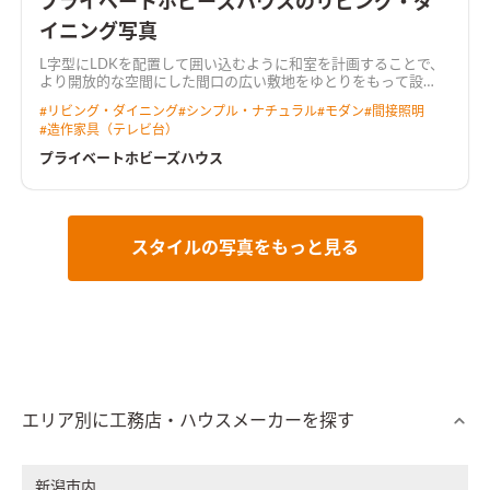
プライベートホビーズハウスのリビング・ダ
イニング写真
L字型にLDKを配置して囲い込むように和室を計画することで、
より開放的な空間にした
間口の広い敷地をゆとりをもって設
計。 キッチンには行き止まりがなく、ぐるぐると回遊できる動
#
リビング・ダイニング
#
シンプル・ナチュラル
#
モダン
#
間接照明
線とした。 LDKからは中庭が望め、植栽が四季の移ろいを感じ
#
造作家具（テレビ台）
させてくれる。 2階にご夫婦で使えるホビールームを設置し、コ
ロナ禍でのお家時間の充実や、リモートワークなど多岐に渡り
プライベートホビーズハウス
用途がある。 トーンを落とした飽きのこないインテリアと造作
家具が調和した住まい。
天井を彫り込んで折り上げ照明を配し
た広がりのあるLDK天井をきれいに残しつつ、広がりのある空間
を演出しました。 カーテンボックスを造作し、カーテンレール
を隠すことによって、生活感を感じさせない工夫も施していま
スタイルの写真をもっと見る
す。
プライベートなホビールームオンラインゲームやリモートワ
ークに集中できるよう、あえて個室化したプライベートなホビ
ールーム。 たくさんもっている漫画本を収納できる大容量の本
棚を造作しました
エリア別に工務店・ハウスメーカーを探す
新潟市内