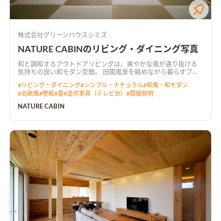
株式会社グリーンハウスシミズ
NATURE CABINのリビング・ダイニング写真
和と調和するアウトドアリビングは、爽やかな風が通り抜ける
気持ちの良い和モダン空間。 田園風景を眺めながら暮らすプラ
イベートデッキでは、テーブルを移動させてBBQを楽しめる。
#
リビング・ダイニング
#
シンプル・ナチュラル
#
和風・和モダン
#
北欧風
#
壁紙
#
畳
#
造作家具（テレビ台）
#
間接照明
NATURE CABIN