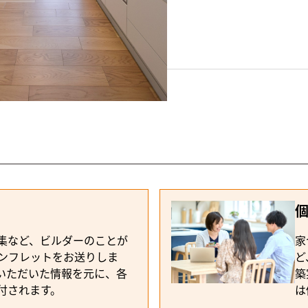
事楽デザイン
集など、ビルダーのことが
家
ンフレットをお送りしま
ど
いただいた情報を元に、各
築
付されます。
は