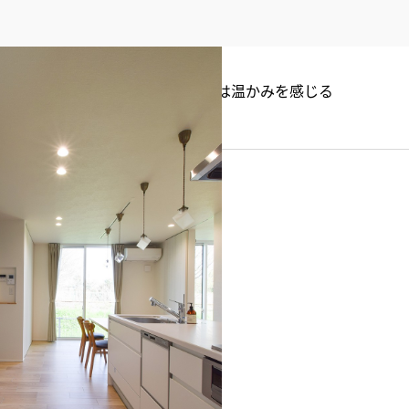
の風合いを活かした吊戸棚･飾り棚は温かみを感じる
ッチン
チュラル
#モダン
ME（ディテールホーム）