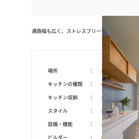
通路幅も広く、ストレスフリーなキッチン。木
場所
#キッチン
キッチンの種類
#カウンターキ
キッチン収納
#カップボード
スタイル
#シンプル・ナ
設備・機能
#造作家具（棚）
ビルダー
DETAIL HO