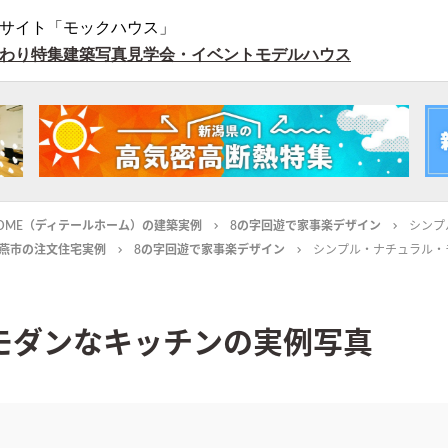
サイト「モックハウス」
わり特集
建築写真
見学会・イベント
モデルハウス
L HOME（ディテールホーム）の建築実例
8の字回遊で家事楽デザイン
シンプ
燕市の注文住宅実例
8の字回遊で家事楽デザイン
シンプル・ナチュラル・
モダンなキッチンの実例写真