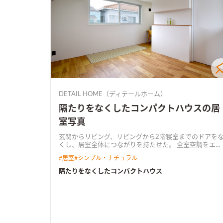
DETAIL HOME（ディテールホーム）
隔たりをなくしたコンパクトハウスの居
室写真
玄関からリビング、リビングから2階寝室までのドアを
くし、居室全体につながりを持たせた。 全室空調をエア
コン1台でまかない、トイレも寒くない高気密・高断熱
#
居室
#
シンプル・ナチュラル
様。 プライバシーを確保するため、吹抜けを通じて2階
南窓からリビングへ採光。 吹抜けにグレーチングを置い
隔たりをなくしたコンパクトハウス
て足場を設け、採光しながら吹抜けスペースを有効活用
できるようにした。 外観は全体をグレーでまとめ、素材
感やトーンを変えることでアグレッシブな印象に。