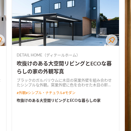
DETAIL HOME（ディテールホーム）
吹抜けのある大空間リビングとECOな暮
らしの家の外観写真
な
ブラックのガルバリウムに木目の窯業外壁を組み合わせ
たシンプルな外観。窯業外壁に色を合わせた木目の軒天
仕
がアクセントになっている
住宅密集地の中に広くて明る
#
外観
#
シンプル・ナチュラル
#
モダン
いリビングを実現させる為に、浴室などの水廻りを2階に
もっていくことによって、1階の居住スペースを広く有効
吹抜けのある大空間リビングとECOな暮らしの家
活用できる間取りに。 吹抜けを取り入れて光がリビング
に落ちる。 2階に水廻りと収納を一体でつくり家事楽な
洗濯動線を実現。 太陽光とハイブリット給湯器を搭載し
てW発電によるECOな住宅が完成。
吹抜けと大開口で明
るい広々リビングリビングの横にはウッドデッキで繋が
る庭があり、視線が抜け開放感のある空間。
木目天井が