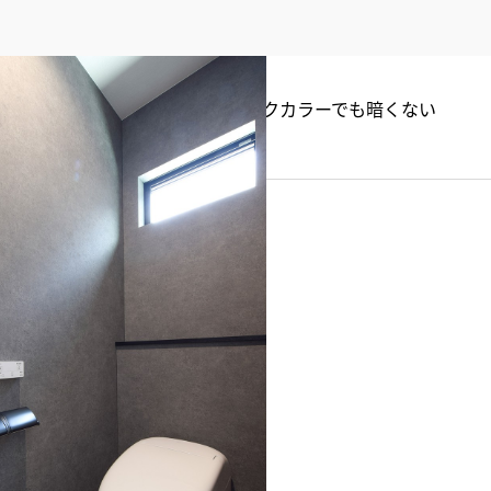
。高窓から自然光も採り入れ、ダークカラーでも暗くない
ル
#モダン
ター・デスク）
ディテールホーム）
デザイン