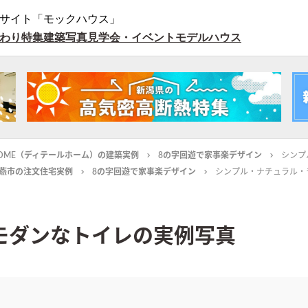
サイト「モックハウス」
わり特集
建築写真
見学会・イベント
モデルハウス
L HOME（ディテールホーム）の建築実例
8の字回遊で家事楽デザイン
シンプ
燕市の注文住宅実例
8の字回遊で家事楽デザイン
シンプル・ナチュラル・
モダンなトイレの実例写真