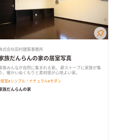
株式会社田村建築事務所
家族だんらんの家の居室写真
家族みんなが自然に集まれる家。 薪ストーブに家族が集
う、暖かいぬくもりと素材感が心地よい家。
#
居室
#
シンプル・ナチュラル
#
モダン
家族だんらんの家