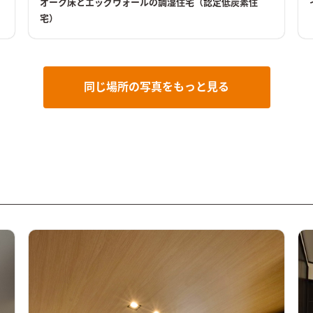
オーク床とエッグウォールの調湿住宅（認定低炭素住
様の為、２階に趣味室、裏口土間には魚をさばけるｽﾍﾟｰｽ
宅）
もあります。 内観は無垢のオーク床材とｴｯｸﾞｳｫｰﾙ（卵の
殻で調湿性あり）ｸﾞﾚｰの制作建具が高級感とおしゃれ感
と演出しています。
同じ場所の写真をもっと見る