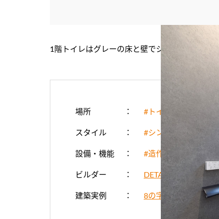
1階トイレはグレーの床と壁でシックな雰囲気
場所
#トイレ
スタイル
#シンプル・ナチュラ
設備・機能
#造作家具（カウン
ビルダー
DETAIL HOME（
建築実例
8の字回遊で家事楽