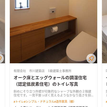
有限会社 市川建築店 1級建築士事務所
オーク床とエッグウォールの調湿住宅
（認定低炭素住宅）のトイレ写真
斜めにそり立つ外壁が印象的なシャープな外観の２階建
住宅です。一見平屋っぽく見えるようなかなり高さを抑
えた作りになっています。（冷暖房効率もUPですね）家
間に
#
トイレ
#
シンプル・ナチュラル
#
造作家具（棚）
族間のコミュニケーションがどこでもとれる家をコンセ
プトに動線や間取りを工夫しました。釣りが趣味の施主