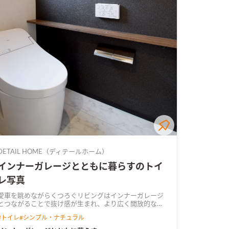
DETAIL HOME（ディテールホーム）
インナーガレージとともに暮らすのトイ
レ写真
愛車を眺めながらくつろぐリビングはインナーガレージ
とつながることで抜け感が生まれ、より広く開放的な空
。 家事空間とつながるガレージは作業が楽になり、
#
トイレ
#
シンプル・ナチュラル
雪や雨で天気が悪くても荷物の運び入れも安心。 趣味と
家族の暮らしやすさを大切にした住まい。