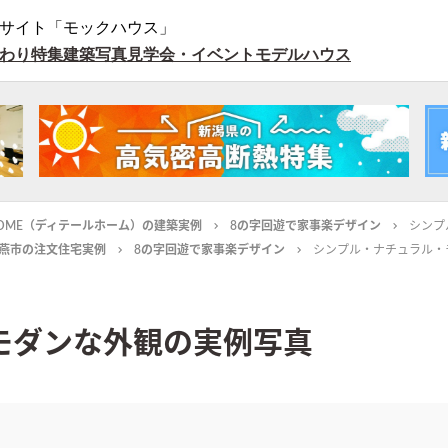
サイト「モックハウス」
わり特集
建築写真
見学会・イベント
モデルハウス
L HOME（ディテールホーム）の建築実例
8の字回遊で家事楽デザイン
シンプ
燕市の注文住宅実例
8の字回遊で家事楽デザイン
シンプル・ナチュラル・
モダンな外観の実例写真