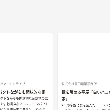
社アーキトライブ
株式会社高田建築事務所
パクトながらも開放的な家
緑を眺める平屋「白いハコ
クトながらも開放的な家
敷地の広
家」
1坪。設計条件として、コンパクト
●コの字型に庭を囲んだコートハ
的な空間計画が条件として挙げら