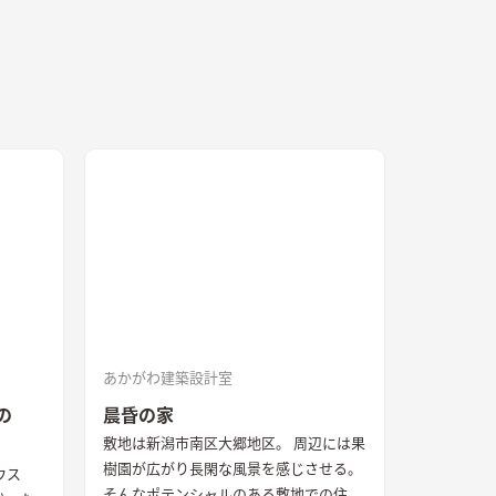
あかがわ建築設計室
の
晨昏の家
敷地は新潟市南区大郷地区。 周辺には果
樹園が広がり長閑な風景を感じさせる。
ウス
そんなポテンシャルのある敷地での住宅