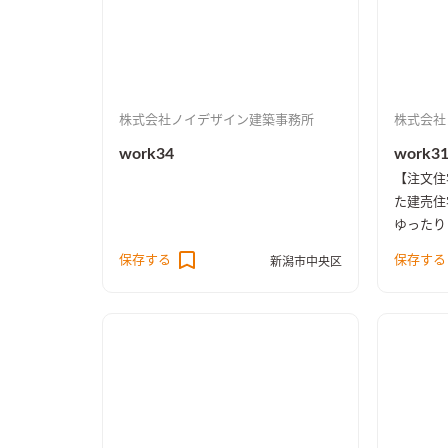
株式会社ノイデザイン建築事務所
株式会社
work34
work3
【注文住
た建売住
ゆったり
花火を楽しめま
保存する
保存する
新潟市中央区
ビングも
充実、 
の家具も
入費など
［spe