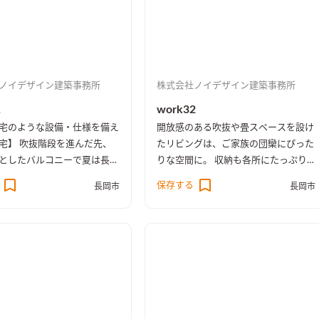
ノイデザイン建築事務所
株式会社ノイデザイン建築事務所
1
work32
宅のような設備・仕様を備え
開放感のある吹抜や畳スペースを設け
宅】 吹抜階段を進んだ先、
たリビングは、ご家族の団欒にぴった
としたバルコニーで夏は長岡
りな空間に。 収納も各所にたっぷり
す。 コンパクトなリ
設け、お子様の成長に伴いお荷物が増
保存する
長岡市
長岡市
開放的な吹抜により明るさも
えても安心な仕様です。 ［spec：長
建売住宅では少ない造り付け
期優良住宅、BELS評価書取得（★
あり、使い勝手もよく家具購
5）、耐震等級3］
のコストも抑えられます。
c：長期優良住宅、耐震等級3］