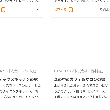
スのクラフトレーベルのネイ
できます。 ムーミンのクロスがカワ
ク柄でコーディネートしてい
イイ子供部屋。 北欧スタイルのＬＤ
保存する
田上町
見附市
サッシやスイッチ、ダウンライ
Ｋはドアを閉めれば 4.5帖のお部屋に
ックにして、グレーの壁紙と
なります。
ビー色がマッチして、ヴィン
のあるカッコイイお家が出来
TORY／株式会社 橋本技建
H.FACTORY／株式会社 橋本技建
テックスキッチンの家
森の中のカフェ＆サロンの家
ックスをキッチンに採用した
木に囲まれたお家はまるで森の中にい
のダイニングキッチン。 お
るかのよう。２階はサロンスペース。
ンプルにまとめ、トイレや洗
１階のＬＤＫは迎え入れたお客様が、
はお客様のこだわりを詰め込
ついつい長居したくなるようなリラッ
。 ２階には、自分で塗れる
クス＆カフェ空間。 サブウェイタイ