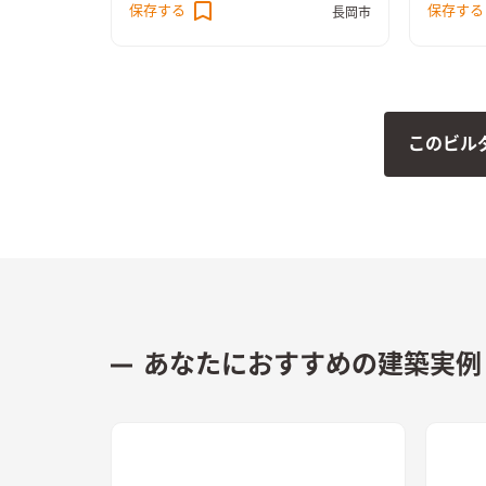
保存する
保存する
長岡市
ドア、パ
あります。どの場所にでもいたくなる
ルでお客
ような、家族が集まるリビングダイニ
んも喜ぶ
ングになりました。
した。
このビル
あなたにおすすめの建築実例