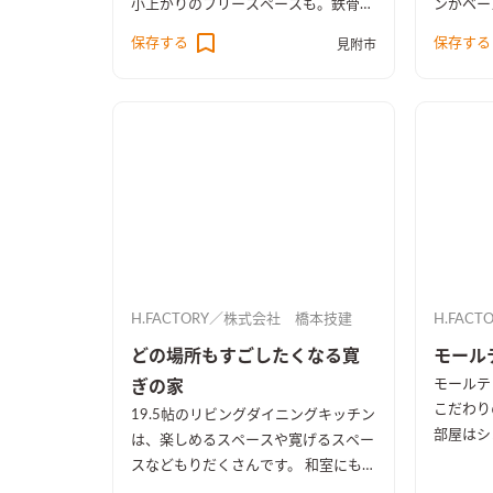
小上がりのフリースペースも。鉄骨階
ンがベー
段の先にはブラックのクロスが目をひ
ビーオー
保存する
保存する
見附市
くファミリークローク。アクセントに
ます。 
デニム柄の壁紙を。男前の家になりま
トをブラ
した。
床、ネイ
テージ感
ました。
H.FACTORY／株式会社 橋本技建
H.FAC
どの場所もすごしたくなる寛
モール
モールテ
ぎの家
こだわり
19.5帖のリビングダイニングキッチン
部屋はシ
は、楽しめるスペースや寛げるスペー
面などに
スなどもりだくさんです。 和室にも
みました
リビングにもしっかり収納を完備して