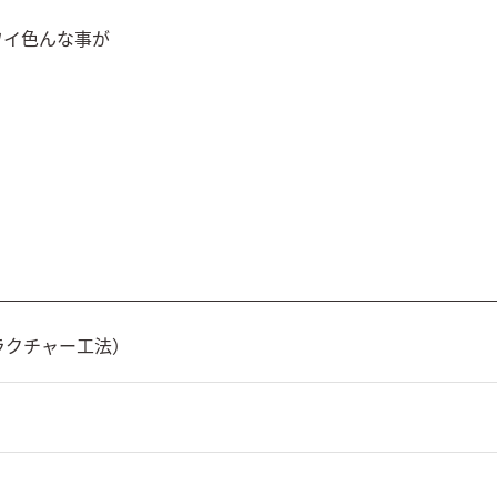


イ色んな事が

ラクチャー工法）