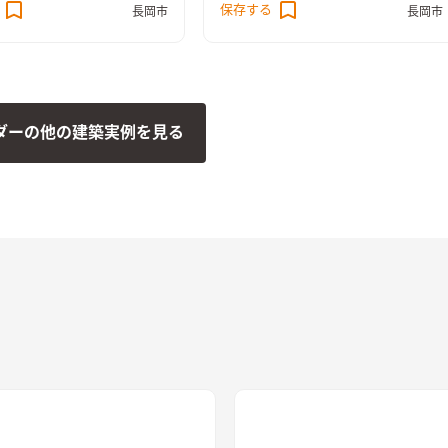
保存する
長岡市
長岡市
ナソニックのクラフトレーベ
ルのキッチン背面の造作棚には、お気
様に塗っていただき、お子さ
に入りを飾って『魅せる棚』にも。
ステキなドアが出来上がりま
ダーの他の建築実例を見る