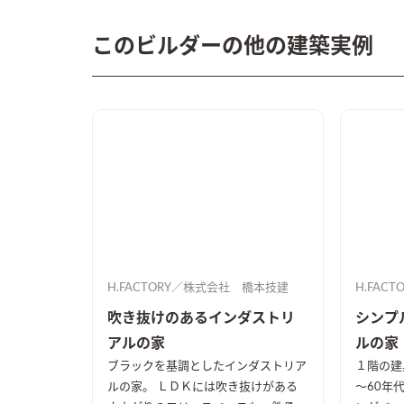
このビルダーの他の建築実例
H.FACTORY／株式会社 橋本技建
H.FAC
吹き抜けのあるインダストリ
シンプ
アルの家
ルの家
ブラックを基調としたインダストリア
１階の建具
ルの家。 ＬＤＫには吹き抜けがある
～60年