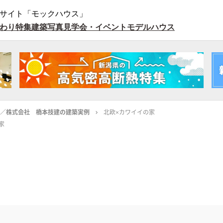
サイト「モックハウス」
わり特集
建築写真
見学会・イベント
モデルハウス
ORY／株式会社 橋本技建の建築実例
北欧×カワイイの家
家