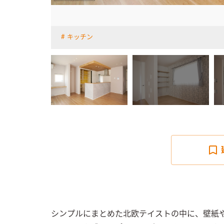
キッチン
詳しく見る
シンプルにまとめた北欧テイストの中に、壁紙や