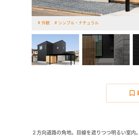
外観
シンプル・ナチュラル
詳しく見る
２方向道路の角地。目線を遮りつつ明るい室内。