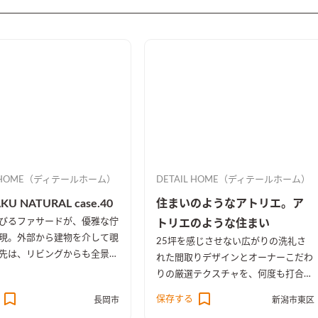
L HOME（ディテールホーム）
DETAIL HOME（ディテールホーム）
KU NATURAL case.40
住まいのようなアトリエ。ア
びるファサードが、優雅な佇
トリエのような住まい
現。外部から建物を介して覗
25坪を感じさせない広がりの洗礼さ
先は、リビングからも全景を
れた間取りデザインとオーナーこだわ
中庭を配置をすることで、オ
りの厳選テクスチャを、何度も打合せ
ありクローズのしつらえとし
調和した空間。きっと家から出たくな
保存する
長岡市
新潟市東区
くなる。