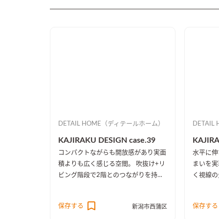
DETAIL HOME（ディテールホーム）
DETAI
KAJIRAKU DESIGN case.39
KAJIRA
コンパクトながらも開放感があり実面
水平に伸
積よりも広く感じる空間。 吹抜け+リ
まいを実
ビング階段で2階とのつながりを持た
く視線の
せたのに加え、吹抜け部分の壁一面と
楽しめる
2階天井を同じ木目に統一したことに
ープンで
保存する
保存する
新潟市西蒲区
より、1階・2階の一体感を演出しま
た。