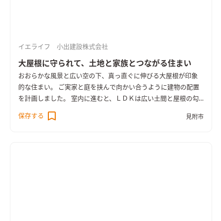
イエライフ 小出建設株式会社
大屋根に守られて、土地と家族とつながる住まい
おおらかな風景と広い空の下、真っ直ぐに伸びる大屋根が印象
的な住まい。 ご実家と庭を挟んで向かい合うように建物の配置
を計画しました。 室内に進むと、ＬＤＫは広い土間と屋根の勾
配に沿った高い天井が特徴的な空間。 家の内からテラスへと連
保存する
見附市
続する土間を通じて庭とのつながりが感じられ、窓を開ければ
二つの家の間を気軽に行き来できる縁側のような雰囲気が生ま
れます。 ＬＤＫと隣り合う開放的な和室や、一階で暮らしのほ
とんどが叶う平屋のようなゆったりとした間取りも魅力。 壁付
加断熱とトリプルサッシを採用し、HEAT20 G2以上の断熱性能
を備えています。 大屋根に守られながら、土地と、家族とつな
がって、のびのび暮らす住まいです。