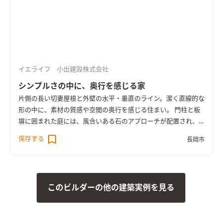
イエライフ 小出建設株式会社
シンプルさの中に、奥行を感じる家
片側の長い切妻屋根と外壁の水平・垂直のライン。潔く直線的な
形の中に、素材の質感や空間の奥行を感じる住まい。 門柱と板
塀に囲まれた庭には、風合いある石のアプローチが配置され、
通りと住まいをつなぐ中間地点も雰囲気ある豊かなスペースと
保存する
長岡市
なっています。 室内は間仕切りの少ない、開放的で大きな広が
りを感じる空間。 玄関とその先を仕切る建具を開放すると、広
い土間の玄関、LDK、水周りへ続くスペースまでが隔てのない
一体の空間になります。 2人、3人で並んでもゆとりある広々と
このビルダーの他の建築実例を見る
した洗面や、引き戸で全体を目隠しできるキッチンのカップボ
ード、ウォークスルーできるファミリークローゼットなど、家族
の暮らしに使いやすい工夫もたくさん。 塗り壁の質感や個性あ