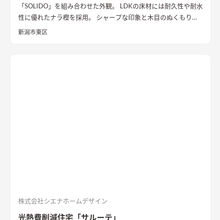
「SOLIDO」を組み合わせた外観。 LDKの床材には耐久性や耐水
性に優れたナラ樫を採用。 シャープな印象と木目のぬくもりが
調和した飽きのこない空間デザインに仕上げました。 リビング
新潟市東区
の勾配天井には格子と間接照明をあしらいました。 玄関ポーチ
はヘキサゴンスタイルに。 懐かしさと新しさを兼ね備えた個性
的なデザインが魅力の住まい。
質感を活かした外装材
「SOLIDO」を組み合わせた外観
ブラックのガルバリウム鋼板と
セメントの質感を活かした外装材「SOLIDO」を組み合わせた立
体的な外観。シンボルツリーはハナミズキ
シャープな印象と木
目のぬくもりが調和したLDK
和室と隣接したLDK。シャープな
印象と木目のぬくもりが調和した飽きのこない空間デザイン。
LDKの床材に耐久性や耐水性に優れたナラ樫を採用。
セメント
の質感が重厚感のあるキッチン
キッチン背面にも外壁と同じ
「SOLIDO」を施工。セメントの質感が重厚感を演出
株式会社シエナホームデザイン
光熱費削減住宅「サルーテ」