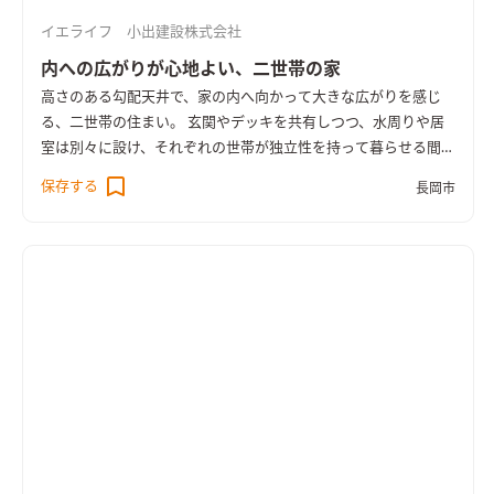
イエライフ 小出建設株式会社
内への広がりが心地よい、二世帯の家
高さのある勾配天井で、家の内へ向かって大きな広がりを感じ
る、二世帯の住まい。 玄関やデッキを共有しつつ、水周りや居
室は別々に設け、それぞれの世帯が独立性を持って暮らせる間取
りです。 羽目板の壁にブラックのアイアン階段、グレーの面材
保存する
長岡市
が落ち着いた印象のオープンキッチンにブルーグレーのタイル
など、木の温かみと共にどこかシャープさも感じるインテリアが
魅力的。 一部の内装に用いたウィリアム・モリスの壁紙も、シ
ックな色合いと美しい植物の模様で住まいの印象を作っていま
す。 壁付加断熱やトリプルサッシを採用し、UA値0.26となる高
い断熱性能も特徴。 二つの世帯が集いながら、心地よい距離感
で暮らす住まいです。 ＜UA値0.26／C値0.2＞