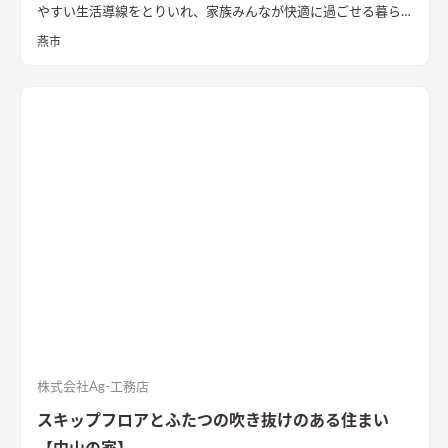
やすい生活導線をとりいれ、家族みんなが快適に過ごせる暮ら
しを実現させました。キッチンを中心に１階をぐるっと１周出
燕市
来るように全体を繋げ、掃除や洗濯、料理などの家事の負担を軽
減できるようプランをしました。
株式会社Ag-工務店
スキップフロアとふたつの吹き抜けのある住まい