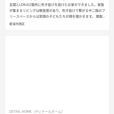
玄関とLDKの2箇所に吹き抜けを設けたお家ができました。家族
が集まるリビングは解放感があり、吹き抜けで繋がる中二階のフ
リースペースからは笑顔の子どもたちが顔を覗かせます。 間取
りは家事のしやすさを考え、キッチンから各お部屋への動線が
新潟市西区
短くなるように設計しました。天然石と無垢材で造作した無添
加住宅オリジナルキッチンや洗面台、無垢の室内建具などは、
漆喰壁や無垢フローリングとの相性もバッチリ。 室内全体に統
一感があり、優しく温かみを感じられます。
DETAIL HOME（ディテールホーム）