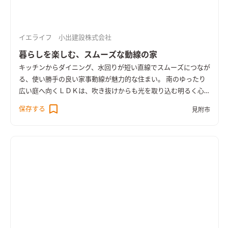
イエライフ 小出建設株式会社
暮らしを楽しむ、スムーズな動線の家
キッチンからダイニング、水回りが短い直線でスムーズにつなが
る、使い勝手の良い家事動線が魅力的な住まい。 南のゆったり
広い庭へ向くＬＤＫは、吹き抜けからも光を取り込む明るく心
地よい空間。 奥行きのあるウッドデッキを介して庭へと暮らし
保存する
見附市
が広がります。 リビングに隣り合う和室はＬＤＫと一体で使え
る開放的なスペース。 無垢の床や羽目板の天井、空間にぴった
りと納めた木製の造作家具など、あたたかな木の質感が室内に寛
いだ雰囲気をつくっています。 ＨEAT20 Ｇ2以上の断熱性能を
備え床下エアコンによる暖房を採用。性能も使い勝手も大切に
作った住まいです。