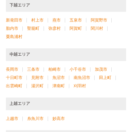
下越エリア
新発田市
村上市
燕市
五泉市
阿賀野市
胎内市
聖籠町
弥彦村
阿賀町
関川村
粟島浦村
中越エリア
長岡市
三条市
柏崎市
小千谷市
加茂市
十日町市
見附市
魚沼市
南魚沼市
田上町
出雲崎町
湯沢町
津南町
刈羽村
上越エリア
上越市
糸魚川市
妙高市