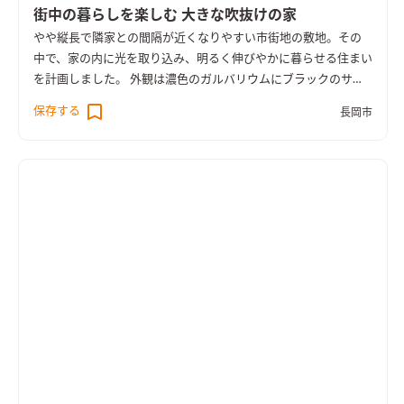
街中の暮らしを楽しむ 大きな吹抜けの家
やや縦長で隣家との間隔が近くなりやすい市街地の敷地。その
中で、家の内に光を取り込み、明るく伸びやかに暮らせる住まい
を計画しました。 外観は濃色のガルバリウムにブラックのサッ
シを合わせた、きりりとした佇まい。 内へ進むと、大きな吹き
保存する
長岡市
抜けから明るい光が差し込む開放的な空間が広がります。 吹き
抜けのリビングから、高めの天井のダイニング、やや高さを抑え
たキッチンへ。 天井の高さと素材の変化で、一間のLDKの中で
ゆるやかに空間が切り替わります。 水回りや照明にはグレーや
ブラックの色を取り入れ、住まい全体がスタイリッシュな雰囲
気となりました。 UA値0.28、床下エアコンによる暖房を採用
し、高い性能を備えています。 ＜UA値0.28／C値0.2＞