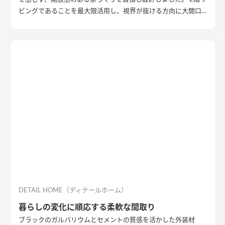
ビングであることを最大限活用し、視界が抜ける方向に大開口
を設置することで眺望を確保。 リビング・ダイニング上部を全
て勾配天井にすることで開放的な大空間作りました。 インテリ
アはブラックを随所に使うことで空間を引き締め、赤みのある
木目を広い面積に使うことで品の中に温かみのある空間ができ
ました。
DETAIL HOME（ディテールホーム）
暮らしの変化に順応する柔軟な間取り
ブラックのガルバリウムとセメントの質感を活かした外装材