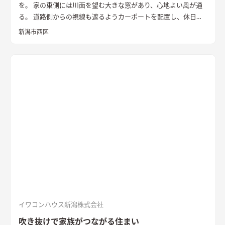
を。 家の東側には川面を望む大きな窓があり、心地よい風が通
る。 道路側からの視線も遮るようカーポートを配置し、休日に
は気心のしれた友人を招きウッドデッキでBBQ。 お酒を飲みな
新潟市西区
がら語らい、泊まっていけるようゲストルームも配置した。 水
回りの動線は家族・友人も気兼ねなく使えるようこだわり、各所
に収納を配置し片付けやすい工夫ができた。 開放感や収納計画
など見どころが詰まったお家となりました。
エコカラットと間
接照明でおしゃれな玄関
家の顔になる玄関には、間接照明を当
てた新柄エコカラット/ディニタを採用。採光も踏まえ窓も設置
した。
間接照明で映えるアクセントウォール
木目が好きなお施
主様が選んだレッドシダーの木パネル。間接照明を当てると陰
影が映えるデザイン。
ロールスクリーンで仕切れるゲストルーム
奥の空間はロールスクリーンで仕切れるゲストルーム。フロー
リングにすることで普段は広々リビングになる。キッチンとダ
イニングはカフェのような雰囲気を演出。
イワコンハウス新潟株式会社
吹き抜けで家族がつながる住まい