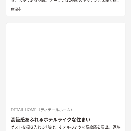
る、広がりある空間。 オープンな2列型のキッチンと床座で過ご
す畳敷きのリビングが隣り合い、料理をする時、食事の時、く
魚沼市
つろぐ時、いつも外とのつながりを感じながら暮らすことがで
きます。 畳に大きな円卓を置いて、料理をしながら人と集う時
間を楽しみたい。 そんな住まい手様の思いを叶えた住まいとな
りました。 無垢の一枚板を使った造作キッチンや左官仕上げの
壁、レッドシダーの天井など、素材の豊かな表情や手触りを感じ
られる内装も家の内に居心地を作り出しています。 断熱性能は
HEAT20 G2以上。 雪国の長く厳しい冬も家の内での暮らしを楽
しく、心地よく。 外を感じながら暮らす、あたたかな平屋の住
まいです。
DETAIL HOME（ディテールホーム）
高級感あふれるホテルライクな住まい
ゲストを招き入れる1階は、ホテルのような高級感を演出。 家族