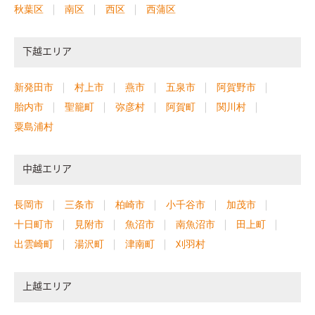
秋葉区
南区
西区
西蒲区
下越エリア
新発田市
村上市
燕市
五泉市
阿賀野市
胎内市
聖籠町
弥彦村
阿賀町
関川村
粟島浦村
中越エリア
長岡市
三条市
柏崎市
小千谷市
加茂市
十日町市
見附市
魚沼市
南魚沼市
田上町
出雲崎町
湯沢町
津南町
刈羽村
上越エリア