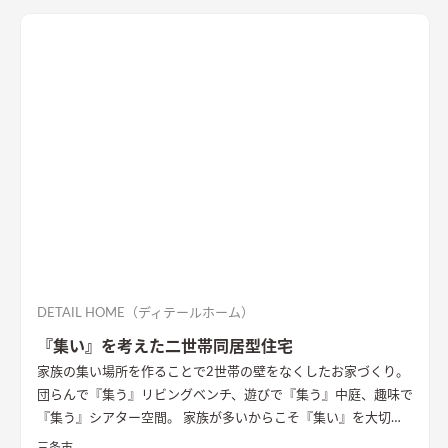
DETAIL HOME（ディテールホーム）
『集い』を考えた二世帯同居型住宅
家族の集い場所を作ることで2世帯の壁をなくしたお家づくり。
団らんで『集う』リビングベンチ、遊びで『集う』中庭、趣味で
『集う』シアター空間。 家族が多いからこそ『集い』を大切に
したお家になっています。