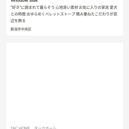
Window side
"好き"に囲まれて暮らそう 心地良い素材 お気に入りの家具 愛犬
との時間 炎ゆらめくペレットストーブ 積み重ねたこだわりが窓
辺を飾る
新潟市中央区
TAC HOME タックホーム