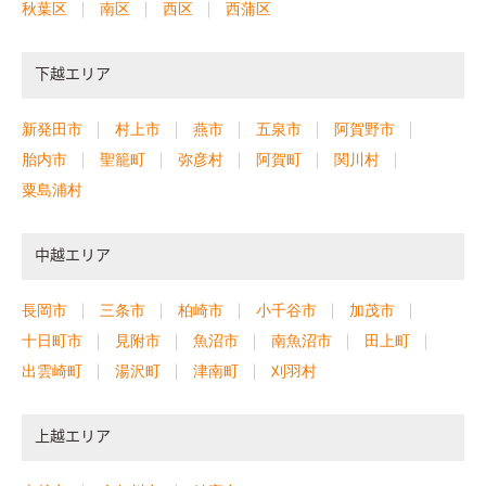
秋葉区
南区
西区
西蒲区
下越エリア
新発田市
村上市
燕市
五泉市
阿賀野市
胎内市
聖籠町
弥彦村
阿賀町
関川村
粟島浦村
中越エリア
長岡市
三条市
柏崎市
小千谷市
加茂市
十日町市
見附市
魚沼市
南魚沼市
田上町
出雲崎町
湯沢町
津南町
刈羽村
上越エリア