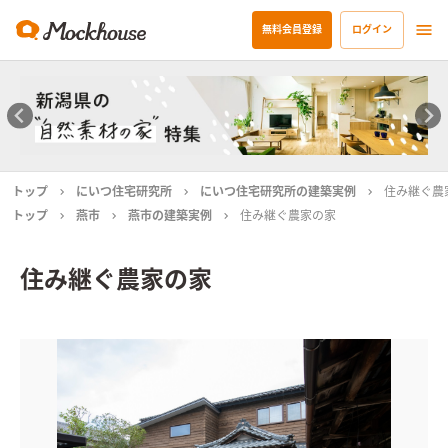
無料会員登録
ログイン
トップ
にいつ住宅研究所
にいつ住宅研究所の建築実例
住み継ぐ農
トップ
燕市
燕市の建築実例
住み継ぐ農家の家
住み継ぐ農家の家