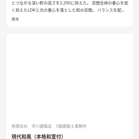
とつながる深い軒の高さを2,200に抑えた。 空間全体の重心を低
く抑えたLDKと光の重心を落とした和の空間。 バランスを配慮
されたふたつの空間のつながりが、心地いい日常をもたらして
燕市
いる。
有限会社 市川建築店 1級建築士事務所
現代和風（本格和室付）