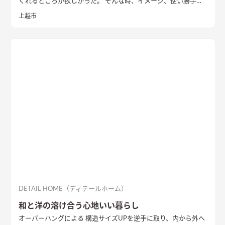
くれるところが欲しかった。 そんな時、イメージ、使い勝手な
どどんどん提案していただいたことは助かりました。 人が集ま
上越市
る機会も多いので、リビングと和室を効率的に使いたかった。
同時にプライベート空間も確保できるダイニングも必要なので、
いろんな場面で使い分けていますね。 家内はとにかく家事動線
にこだわりました。 徹底して動きやすいスペースと使いやすさ
を検討していただきました。
DETAIL HOME（ディテールホーム）
和と洋の溶け合う心地いい暮らし
オーバーハングによる 構造サイズUPを逆手に取り、内から外へ