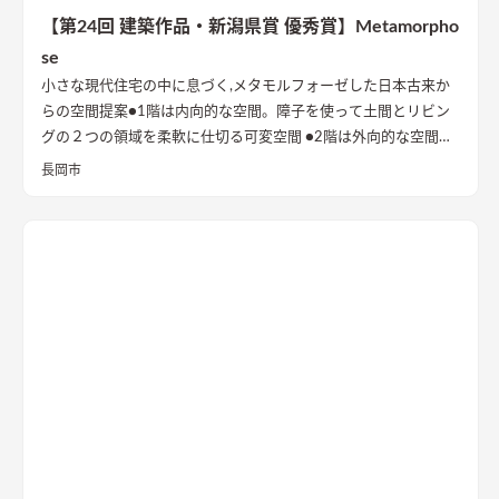
【第24回 建築作品・新潟県賞 優秀賞】Metamorpho
se
小さな現代住宅の中に息づく,メタモルフォーゼした日本古来か
らの空間提案
●1階は内向的な空間。障子を使って土間とリビン
グの２つの領域を柔軟に仕切る可変空間 ●2階は外向的な空間。
深い軒を使って南西の公園に向かって視線が抜ける ●外観は軒ラ
長岡市
インの統一感の中に「足す」「引く」「貫入」の3つのデザイン
手法を用いた