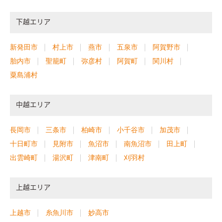
下越エリア
新発田市
村上市
燕市
五泉市
阿賀野市
胎内市
聖籠町
弥彦村
阿賀町
関川村
粟島浦村
中越エリア
長岡市
三条市
柏崎市
小千谷市
加茂市
十日町市
見附市
魚沼市
南魚沼市
田上町
出雲崎町
湯沢町
津南町
刈羽村
上越エリア
上越市
糸魚川市
妙高市