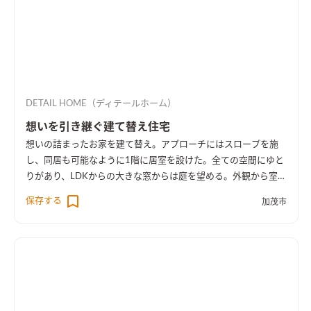
DETAIL HOME（ディテールホーム）
想いを引き継ぐ建て替え住宅
想いの詰まったお家を建て替え。アプローチにはスロープを施
し、同居も可能なように1階に居室を設けた。全ての空間にゆと
りがあり、LDKからの大きな窓からは庭を望める。外観から室内
空間まで広さを感じる事のできるお家となった。
保存する
加茂市