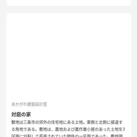
あかがわ建築設計室
対庭の家
敷地は三条市の郊外の住宅地にある土地。東側と北側に接道す
る角地である。敷地は、農地および農作業小屋のあった土地を3
区画に分割して売買されていた物件の一区画であった。敷地調