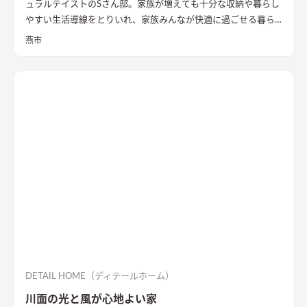
ュラルテイストのSさん邸。家族が増えても十分な収納や暮らし
て計画することで、将来的に1Fのみで生活を完結できる空間構
やすい生活導線をとりいれ、家族みんなが快適に過ごせる暮ら
成とした。 これによって手を入れながら長期的に家族が住ま
しを実現させました。キッチンを中心に１階をぐるっと１周出
い、家族の想いや歴史が刻まれていく住宅になっていくことを
燕市
来るように全体を繋げ、掃除や洗濯、料理などの家事の負担を軽
意識した。
減できるようプランをしました。
DETAIL HOME（ディテールホーム）
川面の光と風が心地よい家