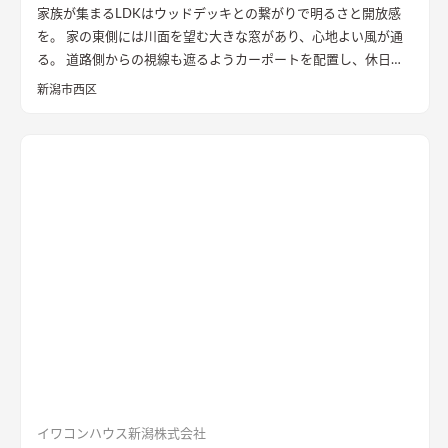
家族が集まるLDKはウッドデッキとの繋がりで明るさと開放感
を。 家の東側には川面を望む大きな窓があり、心地よい風が通
る。 道路側からの視線も遮るようカーポートを配置し、休日に
は気心のしれた友人を招きウッドデッキでBBQ。 お酒を飲みな
新潟市西区
がら語らい、泊まっていけるようゲストルームも配置した。 水
回りの動線は家族・友人も気兼ねなく使えるようこだわり、各所
に収納を配置し片付けやすい工夫ができた。 開放感や収納計画
など見どころが詰まったお家となりました。
エコカラットと間
接照明でおしゃれな玄関
家の顔になる玄関には、間接照明を当
てた新柄エコカラット/ディニタを採用。採光も踏まえ窓も設置
した。
間接照明で映えるアクセントウォール
木目が好きなお施
主様が選んだレッドシダーの木パネル。間接照明を当てると陰
影が映えるデザイン。
ロールスクリーンで仕切れるゲストルーム
奥の空間はロールスクリーンで仕切れるゲストルーム。フロー
リングにすることで普段は広々リビングになる。キッチンとダ
イニングはカフェのような雰囲気を演出。
イワコンハウス新潟株式会社