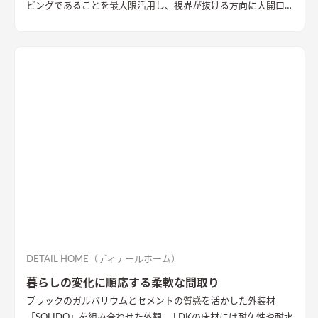
ビングであることを最大限活用し、視界が抜ける方向に大開口
を設置することで眺望を確保。 リビング・ダイニング上部を全
て勾配天井にすることで開放的な大空間作りました。 インテリ
アはブラックを随所に使うことで空間を引き締め、赤みのある
木目を広い面積に使うことで品の中に温かみのある空間ができ
ました。
DETAIL HOME（ディテールホーム）
暮らしの変化に順応する柔軟な間取り
ブラックのガルバリウムとセメントの質感を活かした外装材
「SOLIDO」を組み合わせた外観。 LDKの床材には耐久性や耐水