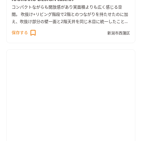
コンパクトながらも開放感があり実面積よりも広く感じる空
間。 吹抜け+リビング階段で2階とのつながりを持たせたのに加
え、吹抜け部分の壁一面と2階天井を同じ木目に統一したことに
より、1階・2階の一体感を演出しました。 趣味のピアノ室は、
保存する
新潟市西蒲区
楽譜を整理する本棚を壁一面に設け、屋外への防音効果も担って
います。