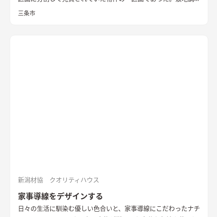
査の際、はじめはとても開けたのどかな場所という印象であっ
三条市
た。 しかし、残りの2区画のうちの一つは計画敷地の南面にあ
り、敷地面積もとても広い区画であったため、まずはいずれ建つ
であろう隣家のボリューム検討から始めることとした。 想定で
きるかぎりの最も悪条件になるボリューム検討をおこない、太
陽光シミュレーションや3Dパースなどにより、こちらの建物の
配置計画とボリューム検討や開口部の検討を重ねた。 すると、
南面からの直接的な採光を室内に取り入れることは難しかっ
た。南面に大きな庭を設け、その庭に対して開く案も検討した
が、隣家からの視線や隣家を望む風情の無い庭を設ける事に違
和感があった。
そこで、公園に面した東の道路側に光庭をしつら
え、その庭を玄関・キッチン・洗面脱衣室でコの字に取り囲
み、廊下やデッキでつながることで、庭を中心に家族の動線が周
ることを意図した。また、南面も直接的に採光は望めないが、
隣家の塀との間には少しゆとりがあったため、利用できないも
のかと考え、程よい光が注ぐ趣のある坪庭を配し、そこにリビ
新潟材協 クオリティハウス
ングを設けることで、まるで美術館にいるような心地よい上質な
家事導線をデザインする
空間に仕立て上げた。
内部構成では、寝室・ファミリークロー
日々の生活に馴染む優しい色合いと、家事導線にこだわったナチ
ゼットも1Fに計画し、ダイニングやキッチン・トイレと隣接し