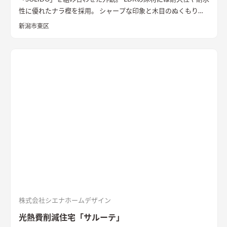
性に優れたナラ樫を採用。 シャープな印象と木目のぬくもりが
調和した飽きのこない空間デザインに仕上げました。 リビング
新潟市東区
の勾配天井には格子と間接照明をあしらいました。 玄関ポーチ
はヘキサゴンスタイルに。 懐かしさと新しさを兼ね備えた個性
的なデザインが魅力の住まい。
質感を活かした外装材
「SOLIDO」を組み合わせた外観
ブラックのガルバリウム鋼板と
セメントの質感を活かした外装材「SOLIDO」を組み合わせた立
体的な外観。シンボルツリーはハナミズキ
シャープな印象と木
目のぬくもりが調和したLDK
和室と隣接したLDK。シャープな
印象と木目のぬくもりが調和した飽きのこない空間デザイン。
LDKの床材に耐久性や耐水性に優れたナラ樫を採用。
セメント
の質感が重厚感のあるキッチン
キッチン背面にも外壁と同じ
「SOLIDO」を施工。セメントの質感が重厚感を演出
株式会社シエナホームデザイン
光熱費削減住宅「サルーテ」