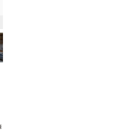
玄関
シンプル・ナチュラル
様