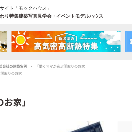
サイト「モックハウス」
わり特集
建築写真
見学会・イベント
モデルハウス
式会社の建築実例
「働くママが喜ぶ間取りのお家」
ぶ間取りのお家」
のお家」