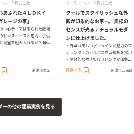
ーホーム株式会社
オースリーホーム株式会社
心あふれた４ＬＤＫイ
クールでスタイリッシュな外
ガレージの家」
観が印象的なお家―。 奥様の
の中心テーマは限られた敷地
センスが光るナチュラルモダ
の駐車スペースと宅内に子供
ンに仕上げました。
と寝室を組み入れるか？ 練
・外壁は美しい水平ラインが魅力のワ
設計力と遊び心たっぷりなデ
ンランク上のガルバニウム鋼板を採用
なお家に仕上がりました。
・開放的な吹き抜けリビングが印象的
光を確保するためにＬＤＫは
なゆとりの空間 ・冷暖房機能も吹き
保存する
置。天井高を上げ勾配天井と
新潟市東区
新潟市江南区
抜けをうまく活用して効果的に ・こ
な解放感を確保し、居心地の
だわりの生活動線と豊富な収納力で快
香りたっぷりな空間が誕生し
適な暮らしが実現 ・家族のつながり
 シンプルで品がある外観に
を重視したプランニング ・色数を限
ました。 2階のバルコニーま
定した統一感あるシンプルモダンなL
ッドシダーでお化粧しまし
ダーの他の建築実例を見る
DK ・洗面化粧台のすぐ隣りに奥さま
主様お気に入りの玄関。洗い
のメイクスペースを設置 ・全館オー
間がどこかなつかしく、落ち
クのフローリングで統一。タイルのア
る空間に出来上がりました。
クセントが上質な空間を演出
メードの下駄箱は色彩のアク