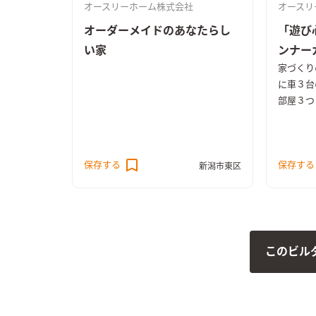
オースリーホーム株式会社
オースリ
オーダーメイドのあなたらし
「遊び
い家
ンナー
家づくり
に車３台
部屋３つ
に練った
ザイン性
十分な採
保存する
保存する
2階に設
新潟市東区
し圧倒的
良い木の
ました。
こだわり
わりのレ
このビル
た。 施
出しの土
着きのあ
オーダー