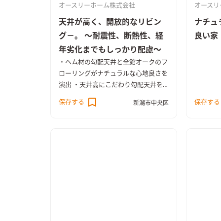
オースリーホーム株式会社
オースリ
天井が高く、開放的なリビン
ナチュ
グ－。 ～耐震性、断熱性、経
良い家
年劣化までもしっかり配慮～
・ヘム材の勾配天井と全館オークのフ
ローリングがナチュラルな心地良さを
演出 ・天井高にこだわり勾配天井を
採用した解放感にあふれるリビング
保存する
保存する
新潟市中央区
・高気密、高断熱仕様 ・制震ユニッ
ト「MIRAIE」と耐震パネル構造を採
用し地震対策にも配慮 ・ライフスタ
イルの変化にも対応できるゆとりのプ
ランニング ・2階には家族揃って座り
ながら読書が可能な図書館スペースを
設置 ・トイレや浴室にもゆとりを持
たせた大人仕様の設計 ・洗面室と脱
衣室はあえて分離しここにもゆとりを
実現