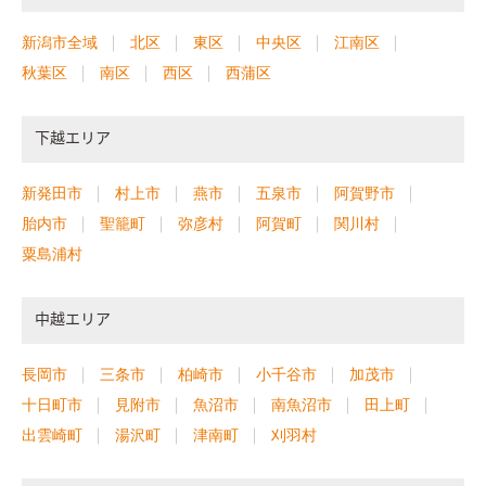
新潟市全域
北区
東区
中央区
江南区
秋葉区
南区
西区
西蒲区
下越エリア
新発田市
村上市
燕市
五泉市
阿賀野市
胎内市
聖籠町
弥彦村
阿賀町
関川村
粟島浦村
中越エリア
長岡市
三条市
柏崎市
小千谷市
加茂市
十日町市
見附市
魚沼市
南魚沼市
田上町
出雲崎町
湯沢町
津南町
刈羽村