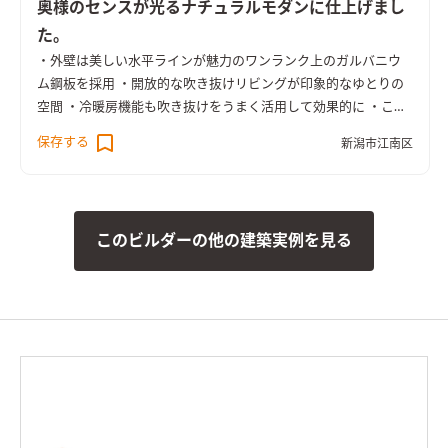
奥様のセンスが光るナチュラルモダンに仕上げまし
た。
・外壁は美しい水平ラインが魅力のワンランク上のガルバニウ
ム鋼板を採用 ・開放的な吹き抜けリビングが印象的なゆとりの
空間 ・冷暖房機能も吹き抜けをうまく活用して効果的に ・こだ
わりの生活動線と豊富な収納力で快適な暮らしが実現 ・家族の
保存する
新潟市江南区
つながりを重視したプランニング ・色数を限定した統一感ある
シンプルモダンなLDK ・洗面化粧台のすぐ隣りに奥さまのメイ
クスペースを設置 ・全館オークのフローリングで統一。タイル
のアクセントが上質な空間を演出
このビルダーの他の建築実例を見る