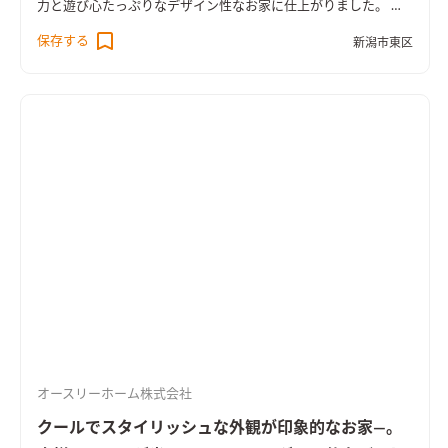
力と遊び心たっぷりなデザイン性なお家に仕上がりました。 十
分な採光を確保するためにＬＤＫは2階に設置。天井高を上げ勾
保存する
新潟市東区
配天井とし圧倒的な解放感を確保し、居心地の良い木の香りた
っぷりな空間が誕生しました。 シンプルで品がある外観にこだ
わりました。 2階のバルコニーまわりのレッドシダーでお化粧し
ました。 施主様お気に入りの玄関。洗い出しの土間がどこかな
つかしく、落ち着きのある空間に出来上がりました。 オーダー
メードの下駄箱は色彩のアクセントと家族５人分のたっぷりの
収納力を確保しました。 オーダーメイドの洗面台はたっぷりの
収納力を確保。使い勝手とデザイン性を共有しました。
オースリーホーム株式会社
クールでスタイリッシュな外観が印象的なお家―。