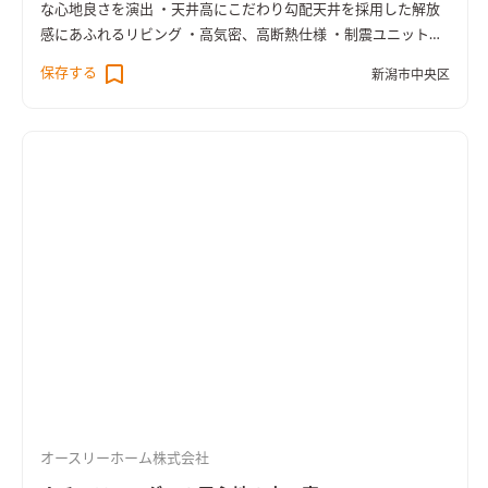
な心地良さを演出 ・天井高にこだわり勾配天井を採用した解放
感にあふれるリビング ・高気密、高断熱仕様 ・制震ユニット
「MIRAIE」と耐震パネル構造を採用し地震対策にも配慮 ・ライ
保存する
新潟市中央区
フスタイルの変化にも対応できるゆとりのプランニング ・2階に
は家族揃って座りながら読書が可能な図書館スペースを設置 ・
トイレや浴室にもゆとりを持たせた大人仕様の設計 ・洗面室と
脱衣室はあえて分離しここにもゆとりを実現
オースリーホーム株式会社