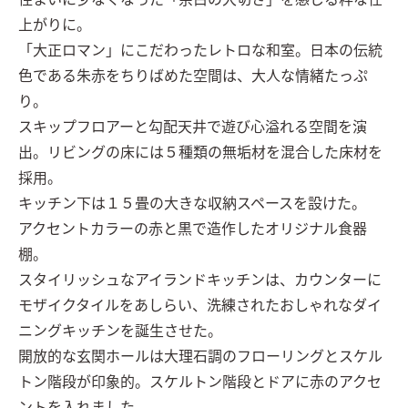
住まいに少なくなった「余白の大切さ」を感じる粋な仕
上がりに。

「大正ロマン」にこだわったレトロな和室。日本の伝統
色である朱赤をちりばめた空間は、大人な情緒たっぷ
り。

スキップフロアーと勾配天井で遊び心溢れる空間を演
出。リビングの床には５種類の無垢材を混合した床材を
採用。

キッチン下は１５畳の大きな収納スペースを設けた。

アクセントカラーの赤と黒で造作したオリジナル食器
棚。

スタイリッシュなアイランドキッチンは、カウンターに
モザイクタイルをあしらい、洗練されたおしゃれなダイ
ニングキッチンを誕生させた。

開放的な玄関ホールは大理石調のフローリングとスケル
トン階段が印象的。スケルトン階段とドアに赤のアクセ