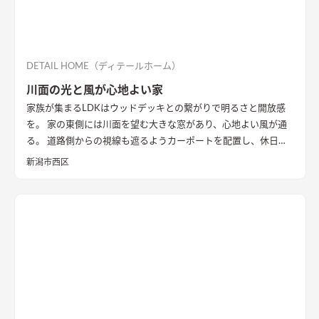
DETAIL HOME（ディテールホーム）
川面の光と風が心地よい家
家族が集まるLDKはウッドデッキとの繋がりで明るさと開放感
を。 家の東側には川面を望む大きな窓があり、心地よい風が通
る。 道路側からの視線も遮るようカーポートを配置し、休日に
は気心のしれた友人を招きウッドデッキでBBQ。 お酒を飲みな
新潟市西区
がら語らい、泊まっていけるようゲストルームも配置した。 水
回りの動線は家族・友人も気兼ねなく使えるようこだわり、各所
に収納を配置し片付けやすい工夫ができた。 開放感や収納計画
など見どころが詰まったお家となりました。
エコカラットと間
接照明でおしゃれな玄関
家の顔になる玄関には、間接照明を当
てた新柄エコカラット/ディニタを採用。採光も踏まえ窓も設置
した。
間接照明で映えるアクセントウォール
木目が好きなお施
主様が選んだレッドシダーの木パネル。間接照明を当てると陰
影が映えるデザイン。
ロールスクリーンで仕切れるゲストルーム