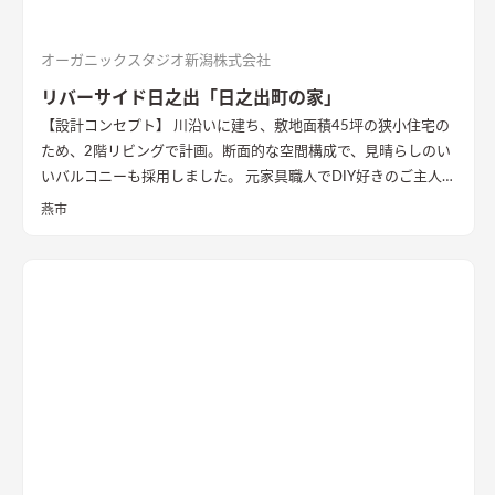
オーガニックスタジオ新潟株式会社
リバーサイド日之出「日之出町の家」
【設計コンセプト】 川沿いに建ち、敷地面積45坪の狭小住宅の
ため、2階リビングで計画。断面的な空間構成で、見晴らしのい
いバルコニーも採用しました。 元家具職人でDIY好きのご主人の
ため、内部でも作業ができるように広めの土間があります。 外
燕市
壁の塗装や寝室、ダイニングの壁面塗装もDIYで仕上げ、愛情た
っぷりの家になりました。 【外観・内部空間】 特徴的な屋根形
状で、外観はこれまでの施工事例にないカラーコーディネートに
なっています。 内部空間は木質感を抑えた仕様で、ベンチソフ
ァーやトイレのクロスなどに使用したグリーンのカラーもポイ
ントに。 1階は寝室や個室など落ち着いた空間、2階は開放的な
リビングダイニング、ロフトの畳コーナーには、ちょっとした作
業ができるカウンターデスクがあったりと、コンパクトながらも
多様な居場所を作りこんでいます。 【性能】 耐震等級 2以上
Q値 1.05 UA値 0.32 暖房負荷 30.2 冷房負荷 12.1 空調方
式 ダクトエアコン方式