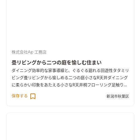
株式会社Ag-工務店
畳リビングから二つの庭を愉しむ住まい
ダイニング
効率的な家事導線と、ぐるぐる廻れる回遊性
タタミリ
ビング
畳リビングから愉しめる二つの庭
小さなR天井
ダイニング
に柔らかい印象をあたえる小さなR天井
桐フローリング
足触りの
良い、桐フローリング
効率的な洗濯導線
洗って、干して、しまう
保存する
新潟市秋葉区
が１箇所に。洗濯導線を短縮できます
ちょっとしたワークスペ
ース
ダイニングテーブルの脇には小さなワークスペース。
造作
洗面台
オリジナルの造作洗面台
大工による造作のオリジナル物
干し受け
ちょっとしたところにも手仕事の技を生かす。
床置き
エアコン
暖房も冷房もこれ一台。