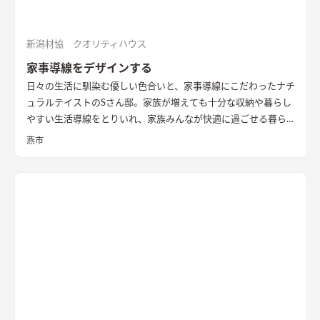
新潟材協 クオリティハウス
家事導線をデザインする
日々の生活に馴染む優しい色合いと、家事導線にこだわったナチ
ュラルテイストのSさん邸。家族が増えても十分な収納や暮らし
やすい生活導線をとりいれ、家族みんなが快適に過ごせる暮ら
しを実現させました。キッチンを中心に１階をぐるっと１周出
燕市
来るように全体を繋げ、掃除や洗濯、料理などの家事の負担を軽
減できるようプランをしました。