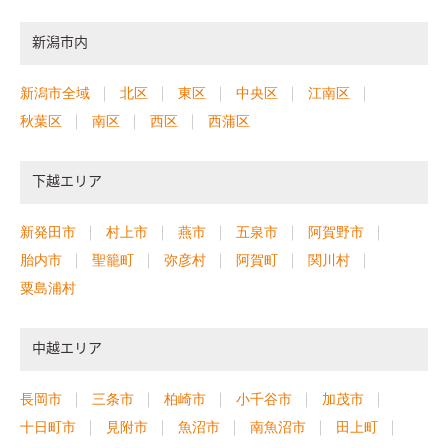
新潟市内
新潟市全域
北区
東区
中央区
江南区
秋葉区
南区
西区
西蒲区
下越エリア
新発田市
村上市
燕市
五泉市
阿賀野市
胎内市
聖籠町
弥彦村
阿賀町
関川村
粟島浦村
中越エリア
長岡市
三条市
柏崎市
小千谷市
加茂市
十日町市
見附市
魚沼市
南魚沼市
田上町