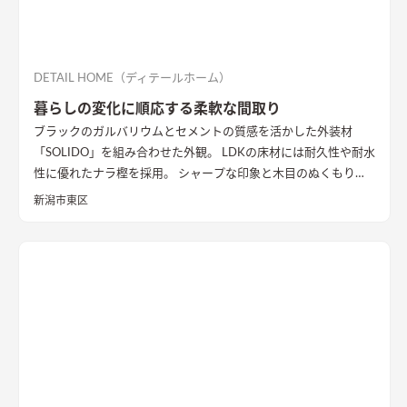
DETAIL HOME（ディテールホーム）
暮らしの変化に順応する柔軟な間取り
ブラックのガルバリウムとセメントの質感を活かした外装材
「SOLIDO」を組み合わせた外観。 LDKの床材には耐久性や耐水
性に優れたナラ樫を採用。 シャープな印象と木目のぬくもりが
調和した飽きのこない空間デザインに仕上げました。 リビング
新潟市東区
の勾配天井には格子と間接照明をあしらいました。 玄関ポーチ
はヘキサゴンスタイルに。 懐かしさと新しさを兼ね備えた個性
的なデザインが魅力の住まい。
質感を活かした外装材
「SOLIDO」を組み合わせた外観
ブラックのガルバリウム鋼板と
セメントの質感を活かした外装材「SOLIDO」を組み合わせた立
体的な外観。シンボルツリーはハナミズキ
シャープな印象と木
目のぬくもりが調和したLDK
和室と隣接したLDK。シャープな
印象と木目のぬくもりが調和した飽きのこない空間デザイン。
LDKの床材に耐久性や耐水性に優れたナラ樫を採用。
セメント
の質感が重厚感のあるキッチン
キッチン背面にも外壁と同じ