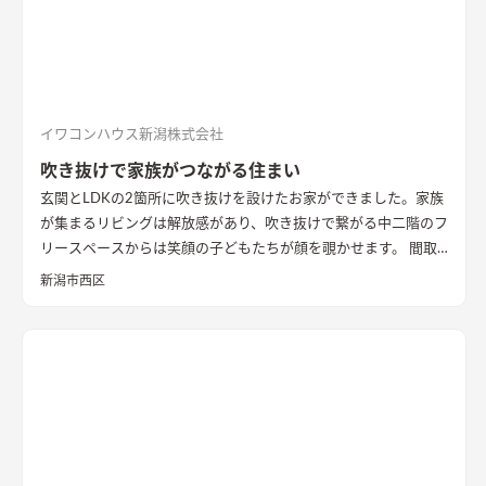
奥の空間はロールスクリーンで仕切れるゲストルーム。フロー
リングにすることで普段は広々リビングになる。キッチンとダ
イニングはカフェのような雰囲気を演出。
イワコンハウス新潟株式会社
吹き抜けで家族がつながる住まい
玄関とLDKの2箇所に吹き抜けを設けたお家ができました。家族
が集まるリビングは解放感があり、吹き抜けで繋がる中二階のフ
リースペースからは笑顔の子どもたちが顔を覗かせます。 間取
りは家事のしやすさを考え、キッチンから各お部屋への動線が
新潟市西区
短くなるように設計しました。天然石と無垢材で造作した無添
加住宅オリジナルキッチンや洗面台、無垢の室内建具などは、
漆喰壁や無垢フローリングとの相性もバッチリ。 室内全体に統
一感があり、優しく温かみを感じられます。