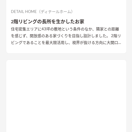
DETAIL HOME（ディテールホーム）
2階リビングの長所を生かしたお家
住宅密集エリアに43坪の敷地という条件のなか、隣家との距離
を感じず、開放感のある家づくりを目指し設計しました。 2階リ
ビングであることを最大限活用し、視界が抜ける方向に大開口
を設置することで眺望を確保。 リビング・ダイニング上部を全
て勾配天井にすることで開放的な大空間作りました。 インテリ
アはブラックを随所に使うことで空間を引き締め、赤みのある
木目を広い面積に使うことで品の中に温かみのある空間ができ
ました。