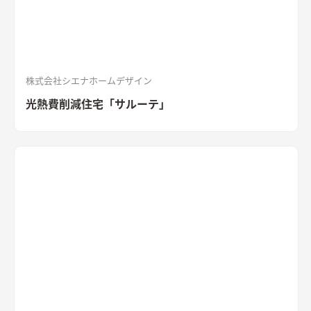
「SOLIDO」を施工。セメントの質感が重厚感を演出
株式会社シエナホームデザイン
光熱費削減住宅「サルーテ」