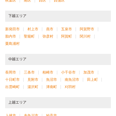
秋葉区
南区
西区
西蒲区
下越エリア
新発田市
村上市
燕市
五泉市
阿賀野市
胎内市
聖籠町
弥彦村
阿賀町
関川村
粟島浦村
中越エリア
長岡市
三条市
柏崎市
小千谷市
加茂市
十日町市
見附市
魚沼市
南魚沼市
田上町
出雲崎町
湯沢町
津南町
刈羽村
上越エリア
上越市
糸魚川市
妙高市