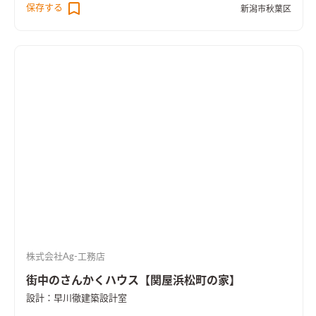
保存する
新潟市秋葉区
が１箇所に。洗濯導線を短縮できます
ちょっとしたワークスペ
ース
ダイニングテーブルの脇には小さなワークスペース。
造作
洗面台
オリジナルの造作洗面台
大工による造作のオリジナル物
干し受け
ちょっとしたところにも手仕事の技を生かす。
床置き
エアコン
暖房も冷房もこれ一台。
株式会社Ag-工務店
街中のさんかくハウス【関屋浜松町の家】
設計：早川徹建築設計室