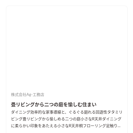
株式会社Ag-工務店
畳リビングから二つの庭を愉しむ住まい
ダイニング
効率的な家事導線と、ぐるぐる廻れる回遊性
タタミリ
ビング
畳リビングから愉しめる二つの庭
小さなR天井
ダイニング
に柔らかい印象をあたえる小さなR天井
桐フローリング
足触りの
良い、桐フローリング
効率的な洗濯導線
洗って、干して、しまう