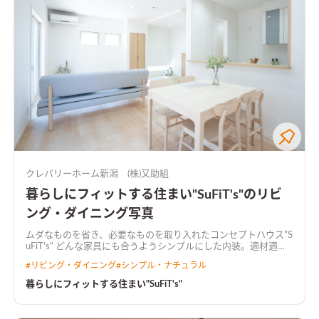
クレバリーホーム新潟 (株)又助組
暮らしにフィットする住まい"SuFiT's"のリビ
ング・ダイニング写真
ムダなものを省き、必要なものを取り入れたコンセプトハウス”S
uFiT's” どんな家具にも合うようシンプルにした内装。適材適所
の収納やいざという時の物干しスペース。 使いやすい間取りは
#
リビング・ダイニング
#
シンプル・ナチュラル
時短にも繋がり、家族時間が増えていきます。
暮らしにフィットする住まい"SuFiT's"