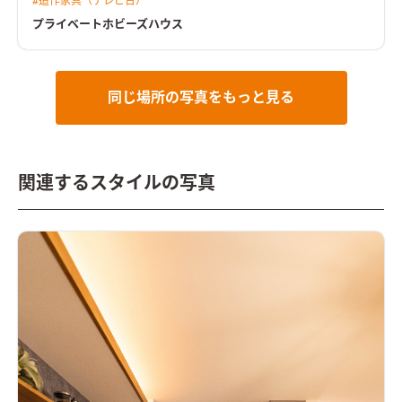
#
造作家具（テレビ台）
させてくれる。 2階にご夫婦で使えるホビールームを設置し、コ
ロナ禍でのお家時間の充実や、リモートワークなど多岐に渡り
プライベートホビーズハウス
用途がある。 トーンを落とした飽きのこないインテリアと造作
家具が調和した住まい。
天井を彫り込んで折り上げ照明を配し
た広がりのあるLDK天井をきれいに残しつつ、広がりのある空間
を演出しました。 カーテンボックスを造作し、カーテンレール
を隠すことによって、生活感を感じさせない工夫も施していま
同じ場所の写真をもっと見る
す。
プライベートなホビールームオンラインゲームやリモートワ
ークに集中できるよう、あえて個室化したプライベートなホビ
ールーム。 たくさんもっている漫画本を収納できる大容量の本
棚を造作しました
関連するスタイルの写真