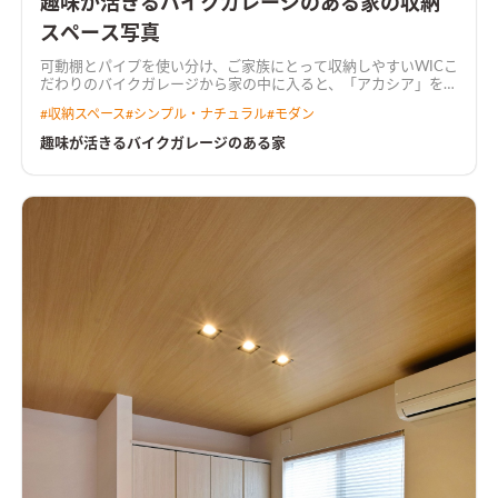
趣味が活きるバイクガレージのある家の収納
スペース写真
可動棚とパイプを使い分け、ご家族にとって収納しやすいWIC
こ
だわりのバイクガレージから家の中に入ると、「アカシア」を基
調とした落ち着いた雰囲気のLDK。 リビング続きの和室や鉄骨
#
収納スペース
#
シンプル・ナチュラル
#
モダン
階段、開口の先に広がる庭は、暮らしをより豊かにする。
アカ
シアを基調とした落ち着いた雰囲気のLDK壁掛けTV裏はこだわ
趣味が活きるバイクガレージのある家
りのタイルで空間のアクセントに
キッチンは濃いめの木調をセ
レクトキッチンはLDKの雰囲気に合わせて濃いめの木調をセレ
クト。キッチン横につながる水回り動線はより普段の家事動線
を楽にする
施主こだわりのバイクガレージ趣味のバイク用品な
どをガレージに収納、暮らしながらカスタマイズしていく