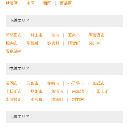
秋葉区
南区
西区
西蒲区
下越エリア
新発田市
村上市
燕市
五泉市
阿賀野市
胎内市
聖籠町
弥彦村
阿賀町
関川村
粟島浦村
中越エリア
長岡市
三条市
柏崎市
小千谷市
加茂市
十日町市
見附市
魚沼市
南魚沼市
田上町
出雲崎町
湯沢町
津南町
刈羽村
上越エリア