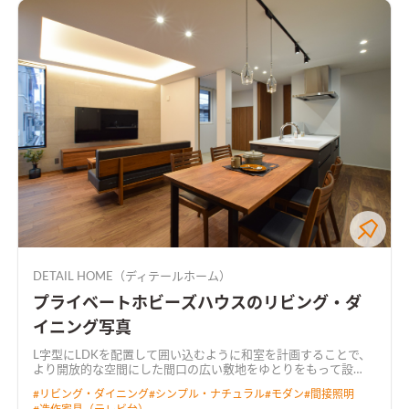
DETAIL HOME（ディテールホーム）
プライベートホビーズハウスのリビング・ダ
イニング写真
L字型にLDKを配置して囲い込むように和室を計画することで、
より開放的な空間にした
間口の広い敷地をゆとりをもって設
計。 キッチンには行き止まりがなく、ぐるぐると回遊できる動
#
リビング・ダイニング
#
シンプル・ナチュラル
#
モダン
#
間接照明
線とした。 LDKからは中庭が望め、植栽が四季の移ろいを感じ