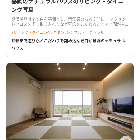
基調のナチュラルハウスのリビング・ダイニ
ング写真
設備機器は全て白を基調とし、清潔感のある空間に。 アクセン
トクロスを多く取り入れるなど壁紙をこだわることで空間が単
調にならない工夫をしております。 晴れた日はLDKと繋がるウ
#
リビング・ダイニング
#
モダン
#
シンプル・ナチュラル
ッドデッキから外に出ることができ、雨が降った日は畳コーナー
でゆっくりくつろいだり。 生活のしやすさだけではなく収納内
細部まで遊び心とこだわりを詰め込んだ白が基調のナチュラル
部のクロスにまでこだわった遊び心のある素敵なお家です。
ハウス