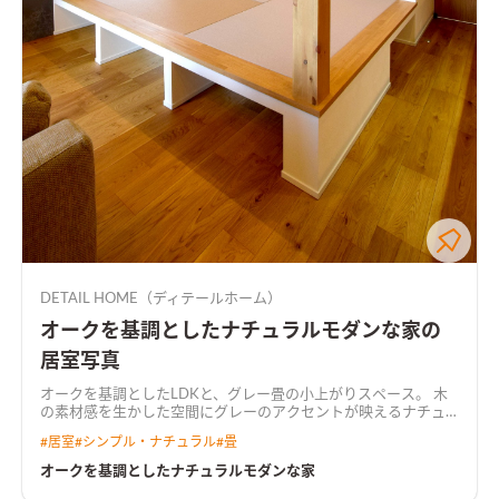
DETAIL HOME（ディテールホーム）
オークを基調としたナチュラルモダンな家の
居室写真
オークを基調としたLDKと、グレー畳の小上がりスペース。 木
の素材感を生かした空間にグレーのアクセントが映えるナチュ
ラルモダンな空間。
#
居室
#
シンプル・ナチュラル
#
畳
オークを基調としたナチュラルモダンな家