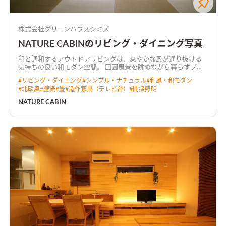
株式会社グリーンハウスシミズ
NATURE CABINのリビング・ダイニング写真
和と調和するアウトドアリビングは、爽やかな風が通り抜ける
気持ちの良い和モダン空間。 田園風景を眺めながら暮らすプラ
イベートデッキでは、テーブルを移動させてBBQを楽しめる。
#
リビング・ダイニング
#
シンプル・ナチュラル
#
和風・和モダン
#
北欧風
#
壁紙
#
畳
#
造作家具（テレビ台）
#
間接照明
NATURE CABIN