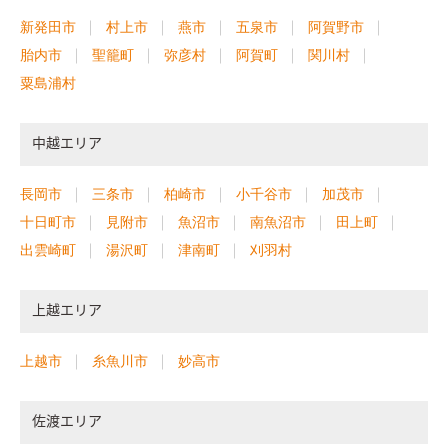
新発田市
村上市
燕市
五泉市
阿賀野市
胎内市
聖籠町
弥彦村
阿賀町
関川村
粟島浦村
中越エリア
長岡市
三条市
柏崎市
小千谷市
加茂市
十日町市
見附市
魚沼市
南魚沼市
田上町
出雲崎町
湯沢町
津南町
刈羽村
上越エリア
上越市
糸魚川市
妙高市
佐渡エリア