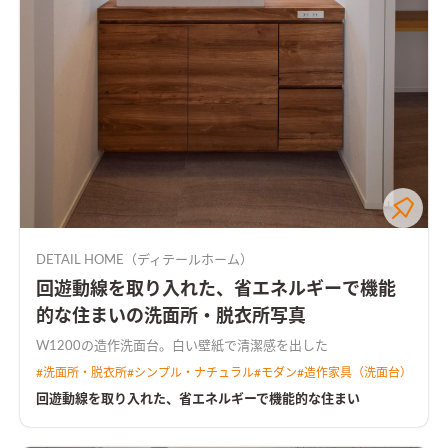
DETAIL HOME（ディテールホーム）
回遊動線を取り入れた、省エネルギーで機能
的な住まいの洗面所・脱衣所写真
W1200の造作洗面台。白い壁紙で清潔感を出した
#
洗面所・脱衣所
#
シンプル・ナチュラル
#
モダン
#
造作家具（洗面台）
回遊動線を取り入れた、省エネルギーで機能的な住まい