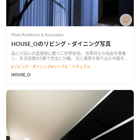
Ploot Architects & Associates
HOUSE_Oのリビング・ダイニング写真
品に川沿いの造成地に建つ二世帯住宅。 世帯同士の自由を尊重
し、生活空間は2層で完全に分離。 光と風景を取り込む中庭を共
有し、上下階は適度に繋がりを持つ。
#
リビング・ダイニング
#
シンプル・ナチュラル
HOUSE_O