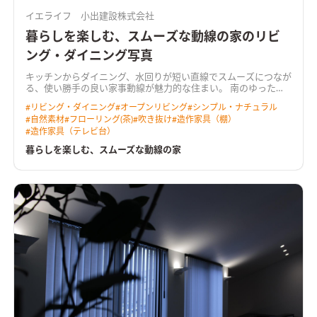
イエライフ 小出建設株式会社
暮らしを楽しむ、スムーズな動線の家のリビ
ング・ダイニング写真
キッチンからダイニング、水回りが短い直線でスムーズにつなが
る、使い勝手の良い家事動線が魅力的な住まい。 南のゆったり
広い庭へ向くＬＤＫは、吹き抜けからも光を取り込む明るく心
#
リビング・ダイニング
#
オープンリビング
#
シンプル・ナチュラル
地よい空間。 奥行きのあるウッドデッキを介して庭へと暮らし
#
自然素材
#
フローリング(茶)
#
吹き抜け
#
造作家具（棚）
が広がります。 リビングに隣り合う和室はＬＤＫと一体で使え
#
造作家具（テレビ台）
る開放的なスペース。 無垢の床や羽目板の天井、空間にぴった
りと納めた木製の造作家具など、あたたかな木の質感が室内に寛
暮らしを楽しむ、スムーズな動線の家
いだ雰囲気をつくっています。 ＨEAT20 Ｇ2以上の断熱性能を
備え床下エアコンによる暖房を採用。性能も使い勝手も大切に
作った住まいです。