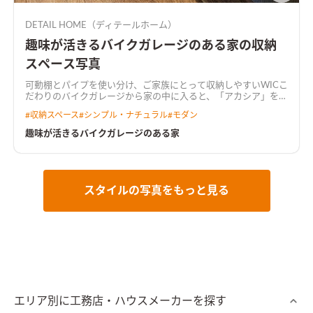
DETAIL HOME（ディテールホーム）
趣味が活きるバイクガレージのある家の収納
スペース写真
可動棚とパイプを使い分け、ご家族にとって収納しやすいWIC
こ
だわりのバイクガレージから家の中に入ると、「アカシア」を基
調とした落ち着いた雰囲気のLDK。 リビング続きの和室や鉄骨
#
収納スペース
#
シンプル・ナチュラル
#
モダン
階段、開口の先に広がる庭は、暮らしをより豊かにする。
アカ
シアを基調とした落ち着いた雰囲気のLDK壁掛けTV裏はこだわ
趣味が活きるバイクガレージのある家
りのタイルで空間のアクセントに
キッチンは濃いめの木調をセ
レクトキッチンはLDKの雰囲気に合わせて濃いめの木調をセレ
クト。キッチン横につながる水回り動線はより普段の家事動線
を楽にする
施主こだわりのバイクガレージ趣味のバイク用品な
どをガレージに収納、暮らしながらカスタマイズしていく
スタイルの写真をもっと見る
エリア別に工務店・ハウスメーカーを探す