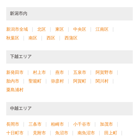
新潟市内
新潟市全域
北区
東区
中央区
江南区
秋葉区
南区
西区
西蒲区
下越エリア
新発田市
村上市
燕市
五泉市
阿賀野市
胎内市
聖籠町
弥彦村
阿賀町
関川村
粟島浦村
中越エリア
長岡市
三条市
柏崎市
小千谷市
加茂市
十日町市
見附市
魚沼市
南魚沼市
田上町