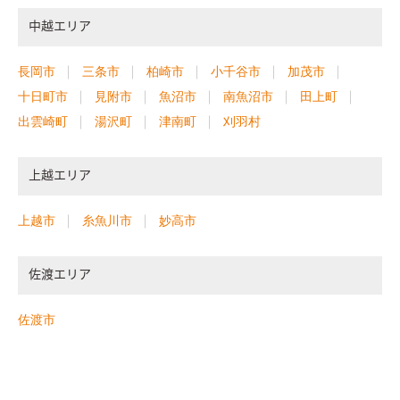
中越エリア
長岡市
三条市
柏崎市
小千谷市
加茂市
十日町市
見附市
魚沼市
南魚沼市
田上町
出雲崎町
湯沢町
津南町
刈羽村
上越エリア
上越市
糸魚川市
妙高市
佐渡エリア
佐渡市