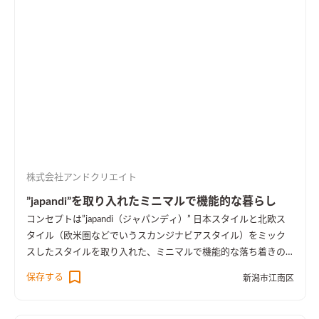
株式会社アンドクリエイト
”japandi”を取り入れたミニマルで機能的な暮らし
コンセプトは”japandi（ジャパンディ）” 日本スタイルと北欧ス
タイル（欧米圏などでいうスカンジナビアスタイル）をミック
スしたスタイルを取り入れた、ミニマルで機能的な落ち着きの
ある空間になっています。 1階で暮らしが完結し、家族の成長に
保存する
新潟市江南区
合わせ可変していくフォーメーション・ハウスです。