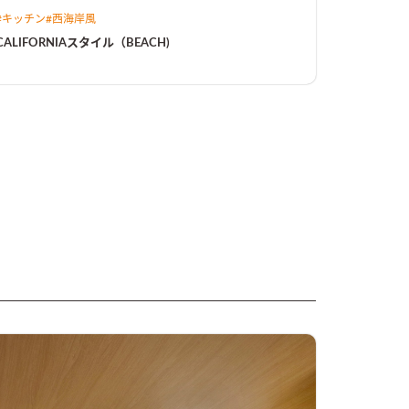
ので専用の収納ラックと飾り用のスペースも。こだわり
#
キッチン
#
西海岸風
ポイントは2階の隠し部屋。洗面室の鏡も3ｍ幅と広々。
和室も水色の壁紙で洋風な畳スペースです。かっこいい
CALIFORNIAスタイル（BEACH)
空間です。