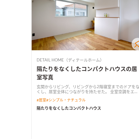
DETAIL HOME（ディテールホーム）
隔たりをなくしたコンパクトハウスの居
室写真
玄関からリビング、リビングから2階寝室までのドアを
くし、居室全体につながりを持たせた。 全室空調をエア
コン1台でまかない、トイレも寒くない高気密・高断熱
#
居室
#
シンプル・ナチュラル
様。 プライバシーを確保するため、吹抜けを通じて2階
南窓からリビングへ採光。 吹抜けにグレーチングを置い
隔たりをなくしたコンパクトハウス
て足場を設け、採光しながら吹抜けスペースを有効活用
できるようにした。 外観は全体をグレーでまとめ、素材
感やトーンを変えることでアグレッシブな印象に。