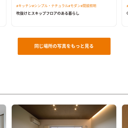
#
キッチン
#
シンプル・ナチュラル
#
モダン
#
間接照明
吹抜けとスキップフロアのある暮らし
同じ場所の写真をもっと見る