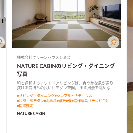
株式会社グリーンハウスシミズ
NATURE CABINのリビング・ダイニング
写真
な
和と調和するアウトドアリビングは、爽やかな風が通り
抜ける気持ちの良い和モダン空間。 田園風景を眺めなが
仕
ら暮らすプライベートデッキでは、テーブルを移動させ
#
リビング・ダイニング
#
シンプル・ナチュラル
てBBQを楽しめる。
#
和風・和モダン
#
北欧風
#
壁紙
#
畳
#
造作家具（テレビ台）
#
間接照明
NATURE CABIN