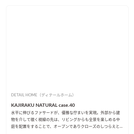
DETAIL HOME（ディテールホーム）
KAJIRAKU NATURAL case.40
水平に伸びるファサードが、優雅な佇まいを実現。外部から建
物を介して覗く視線の先は、リビングからも全景を楽しめる中
庭を配置をすることで、オープンでありクローズのしつらえとし
た。