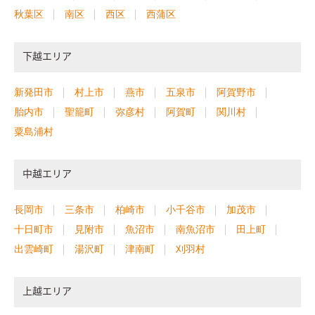
秋葉区
南区
西区
西蒲区
下越エリア
新発田市
村上市
燕市
五泉市
阿賀野市
胎内市
聖籠町
弥彦村
阿賀町
関川村
粟島浦村
中越エリア
長岡市
三条市
柏崎市
小千谷市
加茂市
十日町市
見附市
魚沼市
南魚沼市
田上町
出雲崎町
湯沢町
津南町
刈羽村
上越エリア