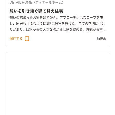
DETAIL HOME（ディテールホーム）
想いを引き継ぐ建て替え住宅
想いの詰まったお家を建て替え。アプローチにはスロープを施
し、同居も可能なように1階に居室を設けた。全ての空間にゆと
りがあり、LDKからの大きな窓からは庭を望める。外観から室内
空間まで広さを感じる事のできるお家となった。
保存する
加茂市