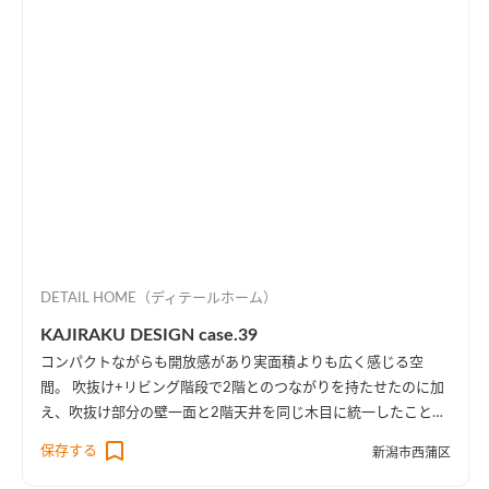
DETAIL HOME（ディテールホーム）
KAJIRAKU DESIGN case.39
コンパクトながらも開放感があり実面積よりも広く感じる空
間。 吹抜け+リビング階段で2階とのつながりを持たせたのに加
え、吹抜け部分の壁一面と2階天井を同じ木目に統一したことに
より、1階・2階の一体感を演出しました。 趣味のピアノ室は、
保存する
新潟市西蒲区
楽譜を整理する本棚を壁一面に設け、屋外への防音効果も担って
います。