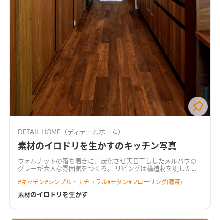
DETAIL HOME（ディテールホーム）
素材のイロドリを生かすのキッチン写真
ウォルナットの落ち着きに、炭化させ天日干ししたメルバウの
グレーが大人な雰囲気をつくる。 リビングは構造材を現した勾
配天井にして、開放的な空間に。 要所にウォルナット、メルバ
#
キッチン
#
シンプル・ナチュラル
#
モダン
#
フローリング(濃茶)
ウ、塗り壁を使用し素材感を大切に。
素材のイロドリを生かす