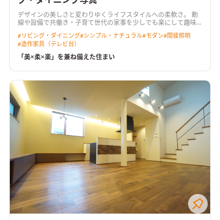
グ・ダイニング写真
デザインの美しさと変わりゆくライフスタイルへの柔軟さ。 動
線や設備で共働き・子育て世代の家事を少しでも楽にして趣味
に時間を使えるように考えぬかれたプラン。
外観ネオブラックの
#
リビング・ダイニング
#
シンプル・ナチュラル
#
モダン
#
間接照明
エバールーフを基調にレッドシダーでアクセントを加えた外
#
造作家具（テレビ台）
観。そこに馴染みながらも味のあるムラが存在感を出すセメン
ト板を設えた
LDK明るめのテイストで、居心地のよいリビング空
「美×柔×楽」を兼ね備えた住まい
間。床で採用したアカシアが昼の自然光、夜の照明で表情を変
える。アクセントのグレータイル、レッドシダーの濃淡はよく
似合う
キッチンリクシルのリシェルのセラミック天板を採用。
高級感を出しつつ、しっかり収納量を備えているため、常にキレ
イに保てるキッチン。圧倒的な収納力のキッチンカウンター収納
を備え、背面の食器棚エリアは一部オープンスペースをつくる
洗面2世帯は洗面に家族が並ぶ機会もしばしば。大人ふたりが並
べるサイズの一面鏡を採用。化粧台としても活躍
寝室寝る部屋
だからより快眠に誘われる計画が良い。調光可能なコーブ照明
をセレクトした