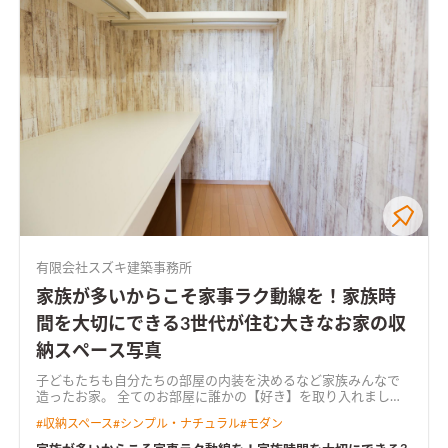
有限会社スズキ建築事務所
家族が多いからこそ家事ラク動線を！家族時
間を大切にできる3世代が住む大きなお家の収
納スペース写真
子どもたちも自分たちの部屋の内装を決めるなど家族みんなで
造ったお家。 全てのお部屋に誰かの【好き】を取り入れまし
た。 また、洗面脱衣室の隣にサンルームを備えた家事ラク導線
#
収納スペース
#
シンプル・ナチュラル
#
モダン
は忙しい方・家族が多い方必見。 オープンハウスでも多くの方
からご好評を頂きました。 2階の子ども部屋をあえてコンパクト