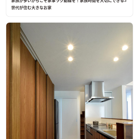
家族が多いからこそ家事ラク動線を！家族時間を大切にできる3
にしてセカンドリビングを造ることにより、【家族時間】をたく
世代が住む大きなお家
さん作ることができるお家です。