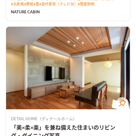
#
北欧風
#
壁紙
#
畳
#
造作家具（テレビ台）
#
間接照明
NATURE CABIN
DETAIL HOME（ディテールホーム）
「美×柔×楽」を兼ね備えた住まいのリビン