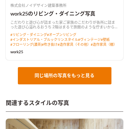
株式会社ノイデザイン建築事務所
work25のリビング・ダイニング写真
こだわりと遊び心が詰まった家ご家族のこだわりが各所に詰ま
った遊び心溢れるおうち 2階はまるで旅館のような佇まいから始
まり、 開放感のある吹抜を利用した明るくゆったりしたリビン
#
リビング・ダイニング
#
オープンリビング
グ。 3階には家族・親戚・友人などが集まってもゆとりのある
#
インダストリアル・ブルックリンスタイル
#
ヴィンテージ
#
壁紙
広々としたルーフバルコニーも設け、おうち時間を存分に楽しめ
#
フローリング(濃茶)
#
吹き抜け
#
造作家具（その他）
#
造作家具（棚）
る仕様に。 ［spec：長期優良住宅、耐震等級3、BELS評価(★5)
取得］
work25
同じ場所の写真をもっと見る
関連するスタイルの写真