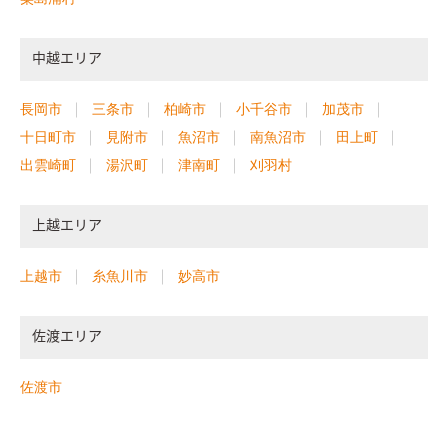
中越エリア
長岡市
三条市
柏崎市
小千谷市
加茂市
十日町市
見附市
魚沼市
南魚沼市
田上町
出雲崎町
湯沢町
津南町
刈羽村
上越エリア
上越市
糸魚川市
妙高市
佐渡エリア
佐渡市