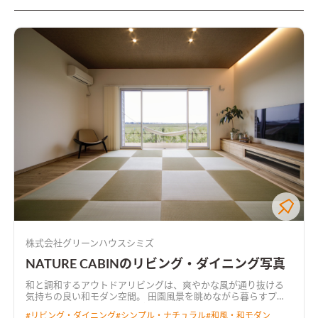
株式会社グリーンハウスシミズ
NATURE CABINのリビング・ダイニング写真
和と調和するアウトドアリビングは、爽やかな風が通り抜ける
気持ちの良い和モダン空間。 田園風景を眺めながら暮らすプラ
イベートデッキでは、テーブルを移動させてBBQを楽しめる。
#
リビング・ダイニング
#
シンプル・ナチュラル
#
和風・和モダン