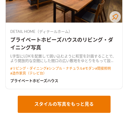
DETAIL HOME（ディテールホーム）
プライベートホビーズハウスのリビング・ダ
イニング写真
L字型にLDKを配置して囲い込むように和室を計画することで、
より開放的な空間にした
間口の広い敷地をゆとりをもって設
計。 キッチンには行き止まりがなく、ぐるぐると回遊できる動
#
リビング・ダイニング
#
シンプル・ナチュラル
#
モダン
#
間接照明
線とした。 LDKからは中庭が望め、植栽が四季の移ろいを感じ
#
造作家具（テレビ台）
させてくれる。 2階にご夫婦で使えるホビールームを設置し、コ
ロナ禍でのお家時間の充実や、リモートワークなど多岐に渡り
プライベートホビーズハウス
用途がある。 トーンを落とした飽きのこないインテリアと造作
家具が調和した住まい。
天井を彫り込んで折り上げ照明を配し
た広がりのあるLDK天井をきれいに残しつつ、広がりのある空間
を演出しました。 カーテンボックスを造作し、カーテンレール
を隠すことによって、生活感を感じさせない工夫も施していま
スタイルの写真をもっと見る
す。
プライベートなホビールームオンラインゲームやリモートワ
ークに集中できるよう、あえて個室化したプライベートなホビ
ールーム。 たくさんもっている漫画本を収納できる大容量の本
棚を造作しました