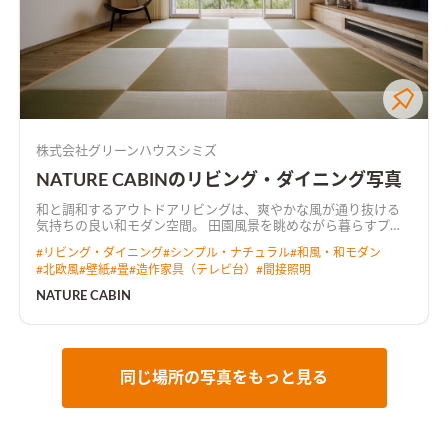
株式会社グリーンハウスシミズ
NATURE CABINのリビング・ダイニング写真
和と調和するアウトドアリビングは、爽やかな風が通り抜ける
気持ちの良い和モダン空間。 田園風景を眺めながら暮らすプラ
イベートデッキでは、テーブルを移動させてBBQを楽しめる。
#
リビング・ダイニング
#
シンプル・ナチュラル
#
和風・和モダン
#
北欧風
#
壁紙
#
畳
#
造作家具（テレビ台）
#
間接照明
NATURE CABIN
同じ場所の写真をもっと見る