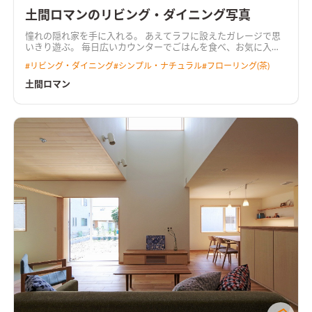
土間ロマンのリビング・ダイニング写真
憧れの隠れ家を手に入れる。 あえてラフに設えたガレージで思
いきり遊ぶ。 毎日広いカウンターでごはんを食べ、お気に入り
の和室で普段を過ごす。 リビングと連続するこだわりの土間で
#
リビング・ダイニング
#
シンプル・ナチュラル
#
フローリング(茶)
音楽を奏でる。 毎日が少年の頃のように楽しいお家です。
土間ロマン