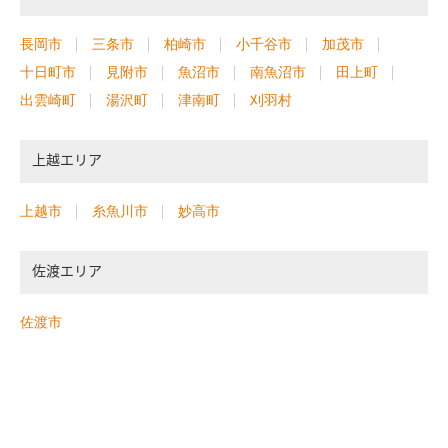
長岡市
三条市
柏崎市
小千谷市
加茂市
十日町市
見附市
魚沼市
南魚沼市
田上町
出雲崎町
湯沢町
津南町
刈羽村
上越エリア
上越市
糸魚川市
妙高市
佐渡エリア
佐渡市