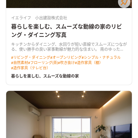
イエライフ 小出建設株式会社
暮らしを楽しむ、スムーズな動線の家のリビ
ング・ダイニング写真
キッチンからダイニング、水回りが短い直線でスムーズにつなが
る、使い勝手の良い家事動線が魅力的な住まい。 南のゆったり
広い庭へ向くＬＤＫは、吹き抜けからも光を取り込む明るく心
#
リビング・ダイニング
#
オープンリビング
#
シンプル・ナチュラル
地よい空間。 奥行きのあるウッドデッキを介して庭へと暮らし
#
自然素材
#
フローリング(茶)
#
吹き抜け
#
造作家具（棚）
が広がります。 リビングに隣り合う和室はＬＤＫと一体で使え
#
造作家具（テレビ台）
る開放的なスペース。 無垢の床や羽目板の天井、空間にぴった
りと納めた木製の造作家具など、あたたかな木の質感が室内に寛
暮らしを楽しむ、スムーズな動線の家
いだ雰囲気をつくっています。 ＨEAT20 Ｇ2以上の断熱性能を
備え床下エアコンによる暖房を採用。性能も使い勝手も大切に
作った住まいです。