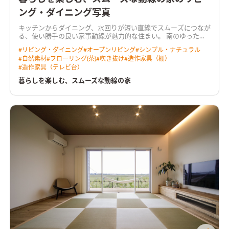
ング・ダイニング写真
キッチンからダイニング、水回りが短い直線でスムーズにつなが
る、使い勝手の良い家事動線が魅力的な住まい。 南のゆったり
広い庭へ向くＬＤＫは、吹き抜けからも光を取り込む明るく心
#
リビング・ダイニング
#
オープンリビング
#
シンプル・ナチュラル
地よい空間。 奥行きのあるウッドデッキを介して庭へと暮らし
#
自然素材
#
フローリング(茶)
#
吹き抜け
#
造作家具（棚）
が広がります。 リビングに隣り合う和室はＬＤＫと一体で使え
#
造作家具（テレビ台）
る開放的なスペース。 無垢の床や羽目板の天井、空間にぴった
りと納めた木製の造作家具など、あたたかな木の質感が室内に寛
暮らしを楽しむ、スムーズな動線の家
いだ雰囲気をつくっています。 ＨEAT20 Ｇ2以上の断熱性能を
備え床下エアコンによる暖房を採用。性能も使い勝手も大切に
作った住まいです。