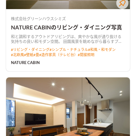
株式会社グリーンハウスシミズ
NATURE CABINのリビング・ダイニング写真
和と調和するアウトドアリビングは、爽やかな風が通り抜ける
気持ちの良い和モダン空間。 田園風景を眺めながら暮らすプラ
イベートデッキでは、テーブルを移動させてBBQを楽しめる。
#
リビング・ダイニング
#
シンプル・ナチュラル
#
和風・和モダン
#
北欧風
#
壁紙
#
畳
#
造作家具（テレビ台）
#
間接照明
NATURE CABIN