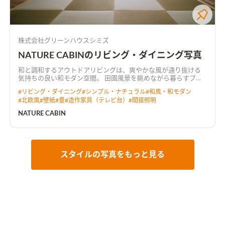
株式会社グリーンハウスシミズ
NATURE CABINのリビング・ダイニング写真
和と調和するアウトドアリビングは、爽やかな風が通り抜ける
気持ちの良い和モダン空間。 田園風景を眺めながら暮らすプラ
イベートデッキでは、テーブルを移動させてBBQを楽しめる。
#
リビング・ダイニング
#
シンプル・ナチュラル
#
和風・和モダン
#
北欧風
#
壁紙
#
畳
#
造作家具（テレビ台）
#
間接照明
NATURE CABIN
スタイルの写真をもっと見る