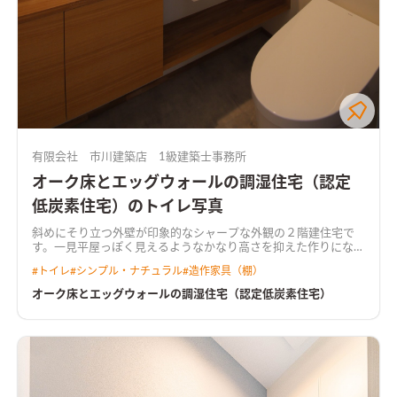
有限会社 市川建築店 1級建築士事務所
オーク床とエッグウォールの調湿住宅（認定
低炭素住宅）のトイレ写真
斜めにそり立つ外壁が印象的なシャープな外観の２階建住宅で
す。一見平屋っぽく見えるようなかなり高さを抑えた作りになっ
ています。（冷暖房効率もUPですね）家族間のコミュニケーシ
#
トイレ
#
シンプル・ナチュラル
#
造作家具（棚）
ョンがどこでもとれる家をコンセプトに動線や間取りを工夫し
ました。釣りが趣味の施主様の為、２階に趣味室、裏口土間に
オーク床とエッグウォールの調湿住宅（認定低炭素住宅）
は魚をさばけるｽﾍﾟｰｽもあります。 内観は無垢のオーク床材とｴｯ
ｸﾞｳｫｰﾙ（卵の殻で調湿性あり）ｸﾞﾚｰの制作建具が高級感とおし
ゃれ感と演出しています。