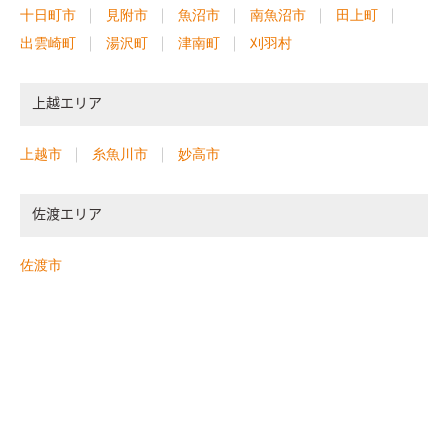
十日町市
見附市
魚沼市
南魚沼市
田上町
出雲崎町
湯沢町
津南町
刈羽村
上越エリア
上越市
糸魚川市
妙高市
佐渡エリア
佐渡市