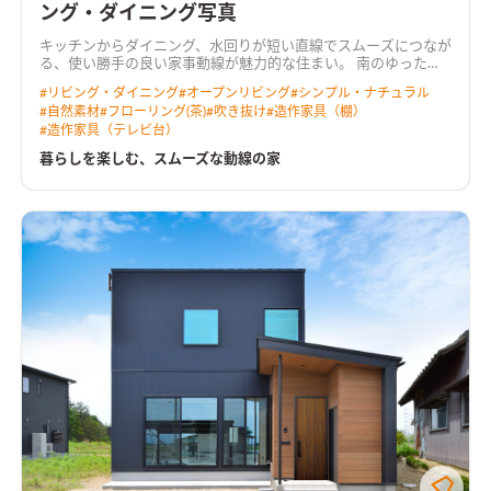
ング・ダイニング写真
キッチンからダイニング、水回りが短い直線でスムーズにつなが
る、使い勝手の良い家事動線が魅力的な住まい。 南のゆったり
広い庭へ向くＬＤＫは、吹き抜けからも光を取り込む明るく心
#
リビング・ダイニング
#
オープンリビング
#
シンプル・ナチュラル
地よい空間。 奥行きのあるウッドデッキを介して庭へと暮らし
#
自然素材
#
フローリング(茶)
#
吹き抜け
#
造作家具（棚）
が広がります。 リビングに隣り合う和室はＬＤＫと一体で使え
#
造作家具（テレビ台）
る開放的なスペース。 無垢の床や羽目板の天井、空間にぴった
りと納めた木製の造作家具など、あたたかな木の質感が室内に寛
暮らしを楽しむ、スムーズな動線の家
いだ雰囲気をつくっています。 ＨEAT20 Ｇ2以上の断熱性能を
備え床下エアコンによる暖房を採用。性能も使い勝手も大切に
作った住まいです。