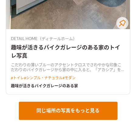
DETAIL HOME（ディテールホーム）
趣味が活きるバイクガレージのある家のトイ
レ写真
こだわりの薄いブルーのアクセントクロスでさわやかな印象
こ
だわりのバイクガレージから家の中に入ると、「アカシア」を基
調とした落ち着いた雰囲気のLDK。 リビング続きの和室や鉄骨
#
トイレ
#
シンプル・ナチュラル
#
モダン
階段、開口の先に広がる庭は、暮らしをより豊かにする。
アカ
シアを基調とした落ち着いた雰囲気のLDK壁掛けTV裏はこだわ
趣味が活きるバイクガレージのある家
りのタイルで空間のアクセントに
キッチンは濃いめの木調をセ
レクトキッチンはLDKの雰囲気に合わせて濃いめの木調をセレ
クト。キッチン横につながる水回り動線はより普段の家事動線
を楽にする
施主こだわりのバイクガレージ趣味のバイク用品な
どをガレージに収納、暮らしながらカスタマイズしていく
同じ場所の写真をもっと見る