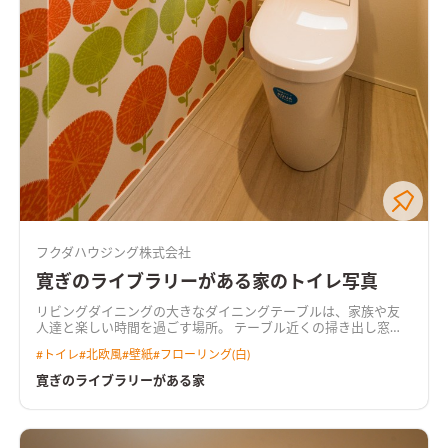
フクダハウジング株式会社
寛ぎのライブラリーがある家のトイレ写真
リビングダイニングの大きなダイニングテーブルは、家族や友
人達と楽しい時間を過ごす場所。 テーブル近くの掃き出し窓か
らはウッドデッキに出られるので、そこでのんびりするのも良
#
トイレ
#
北欧風
#
壁紙
#
フローリング(白)
し。 キッチンのダイニング側に貼った木が、暖かい雰囲気を与
えてくれます。 2階には広いファミリースペースを確保し、家族
寛ぎのライブラリーがある家
の蔵書がたっぷり収納できるライブラリーを設計しました。 外
の風景を眺めながらの読書タイムは寛ぎを与えてくれます。