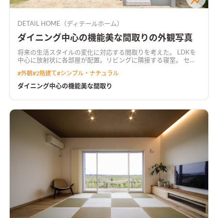
DETAIL HOME（ディテールホーム）
ダイニング中心の機能美な間取りの外観写真
将来の生活スタイルの変化に対応する間取りを考えた。 LDKを
中心に放射状に各部屋が配置。リビングに隣接する寝室。 セン
ターダイニング吹抜け。吹抜けと繋がる共有デスクルーム。 み
#
外観
#
2階建て
#
シンプル・ナチュラル
て暮らしが想像できる間取り。
ダイニング中心の機能美な間取り