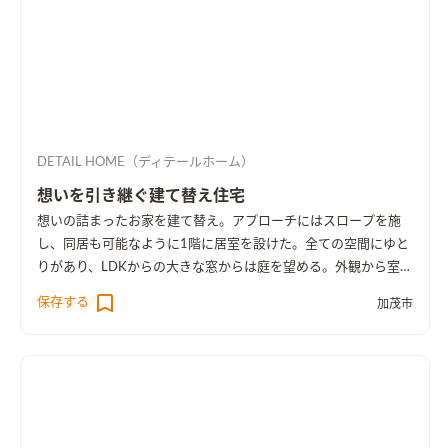
DETAIL HOME（ディテールホーム）
想いを引き継ぐ建て替え住宅
想いの詰まったお家を建て替え。アプローチにはスロープを施
し、同居も可能なように1階に居室を設けた。全ての空間にゆと
りがあり、LDKからの大きな窓からは庭を望める。外観から室内
空間まで広さを感じる事のできるお家となった。
保存する
加茂市