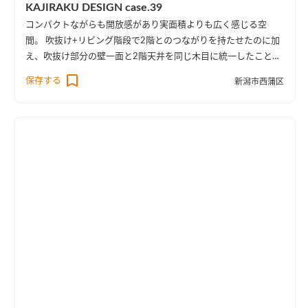
KAJIRAKU DESIGN case.39
コンパクトながらも開放感があり実面積よりも広く感じる空
間。 吹抜け+リビング階段で2階とのつながりを持たせたのに加
え、吹抜け部分の壁一面と2階天井を同じ木目に統一したことに
より、1階・2階の一体感を演出しました。 趣味のピアノ室は、
保存する
新潟市西蒲区
楽譜を整理する本棚を壁一面に設け、屋外への防音効果も担って
います。