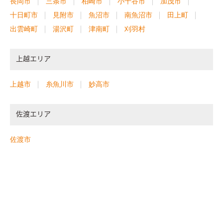
長岡市
三条市
柏崎市
小千谷市
加茂市
十日町市
見附市
魚沼市
南魚沼市
田上町
出雲崎町
湯沢町
津南町
刈羽村
上越エリア
上越市
糸魚川市
妙高市
佐渡エリア
佐渡市