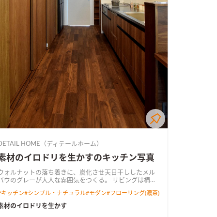
DETAIL HOME（ディテールホーム）
素材のイロドリを生かすのキッチン写真
ウォルナットの落ち着きに、炭化させ天日干ししたメル
バウのグレーが大人な雰囲気をつくる。 リビングは構造
材を現した勾配天井にして、開放的な空間に。 要所にウ
#
キッチン
#
シンプル・ナチュラル
#
モダン
#
フローリング(濃茶)
ォルナット、メルバウ、塗り壁を使用し素材感を大切
に。
素材のイロドリを生かす