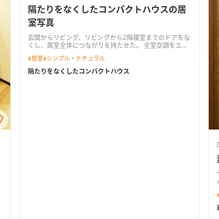
隔たりをなくしたコンパクトハウスの居
室写真
玄関からリビング、リビングから2階寝室までのドアをな
くし、居室全体につながりを持たせた。 全室空調をエア
コン1台でまかない、トイレも寒くない高気密・高断熱仕
#
居室
#
シンプル・ナチュラル
様。 プライバシーを確保するため、吹抜けを通じて2階
南窓からリビングへ採光。 吹抜けにグレーチングを置い
隔たりをなくしたコンパクトハウス
て足場を設け、採光しながら吹抜けスペースを有効活用
できるようにした。 外観は全体をグレーでまとめ、素材
感やトーンを変えることでアグレッシブな印象に。