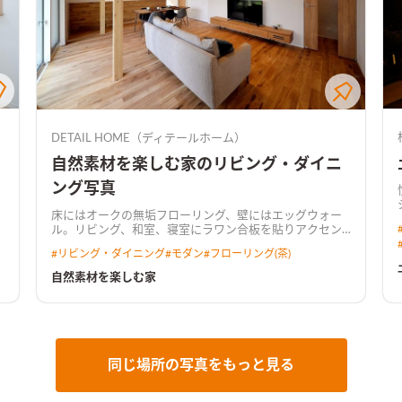
DETAIL HOME（ディテールホーム）
自然素材を楽しむ家のリビング・ダイニ
ング写真
床にはオークの無垢フローリング、壁にはエッグウォー
ル。リビング、和室、寝室にラワン合板を貼りアクセン
トに。自然素材を楽しむ家。
#
リビング・ダイニング
#
モダン
#
フローリング(茶)
自然素材を楽しむ家
同じ場所の写真をもっと見る