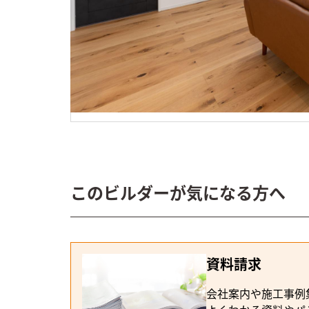
スタイル
#モダン
#シンプル
ビルダー
大きな森 (株)永井工
建築実例
Ｌ型デッキで外と繋が
このビルダーが気になる方へ
資料請求
会社案内や施工事例