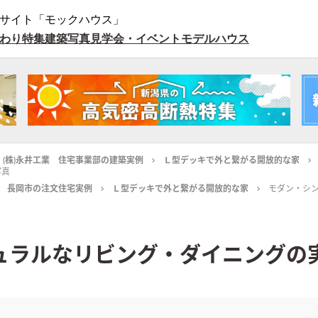
サイト「モックハウス」
わり特集
建築写真
見学会・イベント
モデルハウス
 (株)永井工業 住宅事業部の建築実例
Ｌ型デッキで外と繋がる開放的な家
写真
長岡市の注文住宅実例
Ｌ型デッキで外と繋がる開放的な家
モダン・シ
ュラルなリビング・ダイニングの