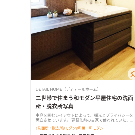
DETAIL HOME（ディテールホーム）
二世帯で住まう和モダン平屋住宅の洗面
所・脱衣所写真
中庭を囲むレイアウトによって、採光とプライバシーを
両立させています。 建替え前の古家で使われていた、建
具の組子細工を再利用し、新旧が絶妙に融合したデザイ
#
洗面所・脱衣所
#
モダン
#
和風・和モダン
ンとなりました。