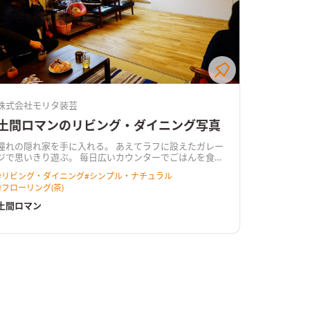
株式会社モリタ装芸
土間ロマンのリビング・ダイニング写真
憧れの隠れ家を手に入れる。 あえてラフに設えたガレー
ジで思いきり遊ぶ。 毎日広いカウンターでごはんを食
べ、お気に入りの和室で普段を過ごす。 リビングと連続
#
リビング・ダイニング
#
シンプル・ナチュラル
するこだわりの土間で音楽を奏でる。 毎日が少年の頃の
#
フローリング(茶)
ように楽しいお家です。
土間ロマン