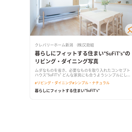
クレバリーホーム新潟 (株)又助組
暮らしにフィットする住まい"SuFiT's"の
リビング・ダイニング写真
ムダなものを省き、必要なものを取り入れたコンセプト
ハウス”SuFiT's” どんな家具にも合うようシンプルにした
内装。適材適所の収納やいざという時の物干しスペー
#
リビング・ダイニング
#
シンプル・ナチュラル
ス。 使いやすい間取りは時短にも繋がり、家族時間が増
えていきます。
暮らしにフィットする住まい"SuFiT's"