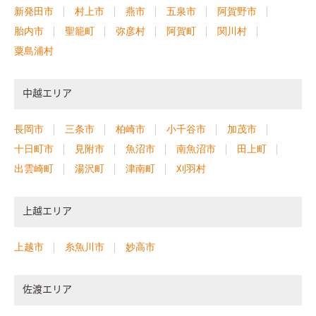
新発田市
村上市
燕市
五泉市
阿賀野市
胎内市
聖籠町
弥彦村
阿賀町
関川村
粟島浦村
中越エリア
長岡市
三条市
柏崎市
小千谷市
加茂市
十日町市
見附市
魚沼市
南魚沼市
田上町
出雲崎町
湯沢町
津南町
刈羽村
上越エリア
上越市
糸魚川市
妙高市
佐渡エリア