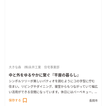
大きな森 (株)永井工業 住宅事業部
中と外をゆるやかに繋ぐ『平屋の暮らし』
シンボルツリーが美しいパティオを囲むようにコの字型に佇む
住まい。リビングやダイニング、寝室からもつながっていて幅広
い活用ができる空間になっています。休日にはバーベキュー、普
段はちょっとしたひと時にも。つながるリビングは間接照明と
保存する
長岡市
ブラウン系の配色で落ち着いた雰囲気になっています。テレビ台