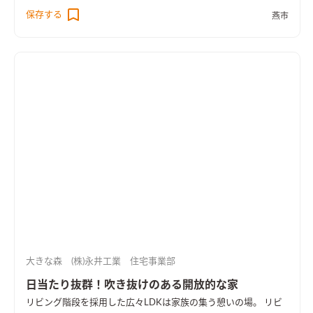
テーブルはキッチンと横並びに配置し、配膳や片付けをスムー
保存する
燕市
ズに行えるようにしました。
大きな森 (株)永井工業 住宅事業部
日当たり抜群！吹き抜けのある開放的な家
リビング階段を採用した広々LDKは家族の集う憩いの場。 リビ