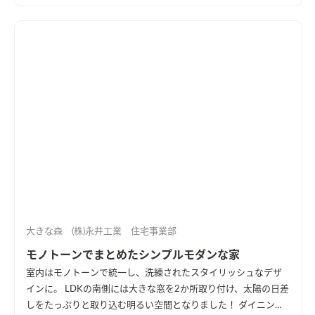
背面に設置したリビング階段からはロフトに繋がっています。若
い夫婦の想いをカタチにした平屋となっています。
大きな森 (株)永井工業 住宅事業部
モノトーンでまとめたシンプルモダンな家
室内はモノトーンで統一し、洗練されたスタイリッシュなデザ
インに。 LDKの南側には大きな窓を2か所取り付け、太陽の日差
しをたっぷりと取り込む明るい空間となりました！ ダイニング