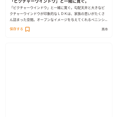
「ピクチャーウインドウ」と一緒に寛ぐ。
「ピクチャーウインドウ」と一緒に寛ぐ。
勾配天井と大きなピ
クチャーウインドウが印象的なＬＤＫは、家族の思いがたくさ
ん詰まった空間。オープンなイメージを与えてくれるペニンシ
ュラキッチン、家族が共用で使用きるスタディーコーナー、シー
保存する
燕市
リングファンと間接照明で緩やかな時間が送れるリビング。挙げ
ればきりのないこだわりが詰まっています。リビングに設置した
ベンチスペースもこの住まいも特徴。家事ラクの動線やガス衣
類乾燥機など機能面も抜群の住まいです。