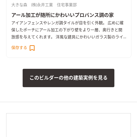
大きな森 (株)永井工業 住宅事業部
アール加工が随所にかわいいプロバンス調の家
アイアンフェンスやレンガ調タイルが目を引く外観。 広めに確
保したポーチにアール加工の下がり壁をより一層、奥行きと開
放感を与えてくれます。 洋風な建具にかわいいガラス製のライ
ト。 ちょっとしたカフェスタイルを味わえるこだわりの空間で
保存する
す。 2階のかわいい建具など個室一つ一つにもこだわりを設えた
とっておきの住まいになっています。
このビルダーの他の建築実例を見る