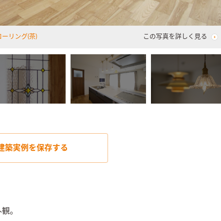
ーリング(茶)
この写真を詳しく見る
建築実例を
保存する
観。
