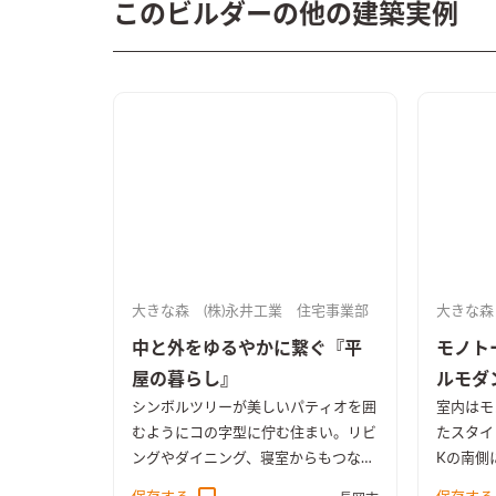
このビルダーの他の建築実例
大きな森 (株)永井工業 住宅事業部
大きな森
中と外をゆるやかに繋ぐ『平
モノト
屋の暮らし』
ルモダ
シンボルツリーが美しいパティオを囲
室内はモ
むようにコの字型に佇む住まい。リビ
たスタイ
ングやダイニング、寝室からもつなが
Kの南側
っていて幅広い活用ができる空間にな
け、太陽