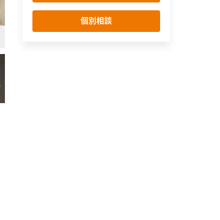
個別相談
キッチン
モダン
南欧風
フローリング(茶)