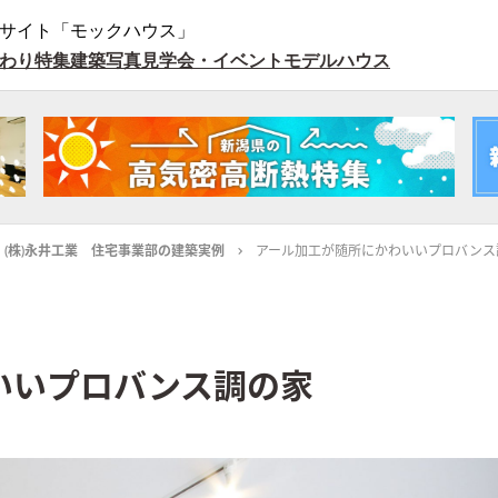
サイト「モックハウス」
わり特集
建築写真
見学会・イベント
モデルハウス
 (株)永井工業 住宅事業部の建築実例
アール加工が随所にかわいいプロバンス
いいプロバンス調の家