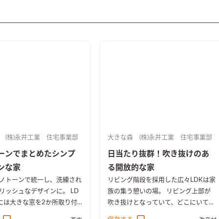
 (株)永井工業 住宅事業部
大きな森 (株)永井工業 住宅事業部
ーンでまとめたシンプ
日当たり抜群！吹き抜けのあ
ンな家
る開放的な家
ノトーンで統一し、洗練され
リビング階段を採用した広々LDKは家
リッシュなデザインに。 LD
族の集う憩いの場。 リビング上部が
には大きな窓を2か所取り付
吹き抜けとなっていて、どこにいても
の日差しをたっぷりと取り込
家族の雰囲気を感じることができま