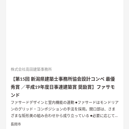
株式会社高田建築事務所
【第15回 新潟県建築士事務所協会設計コンペ 最優
秀賞 ／平成19年度日事連建築賞 奨励賞】ファサモ
ンド
ファサードデザインと室内機能の連動
●ファサードはモンドリア
ンのグリッド・コンポジションの手法を採用。開口部は、さま
ざまな矩形美の組み合わせから成り立っている ●必要に応じて間
仕切り建具を開閉し、有機的につながった豊かな空間を作る
長岡市