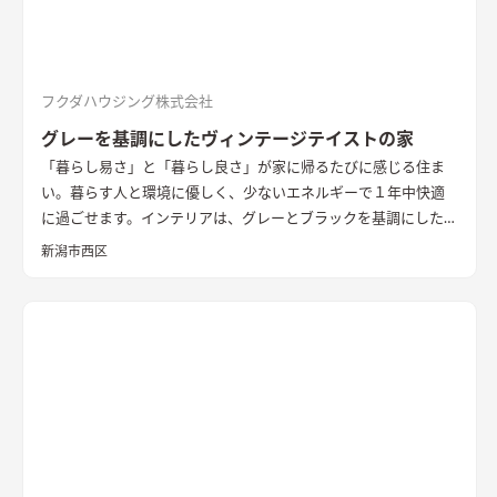
フクダハウジング株式会社
グレーを基調にしたヴィンテージテイストの家
「暮らし易さ」と「暮らし良さ」が家に帰るたびに感じる住ま
い。暮らす人と環境に優しく、少ないエネルギーで１年中快適
に過ごせます。インテリアは、グレーとブラックを基調にしたビ
ンテージインテリア。柔らかく、温かみのある光が落ち着くタタ
新潟市西区
ミスペースを備えたリビングダイニングは、吹き抜けから差し
込む光や風が心地よい空間です。2階のフリースペースは、朝早
く起きてメールを確認したり、インターネットで調べものをした
り、子供達が勉強する場所としても使えます。