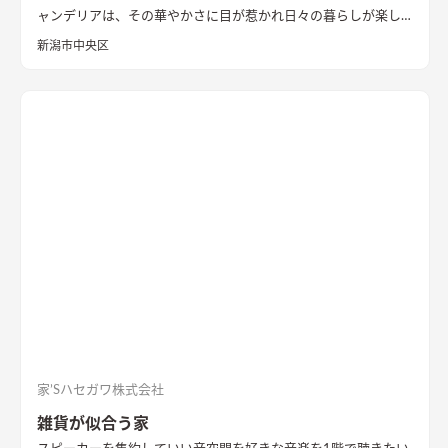
ャンデリアは、その華やかさに目が惹かれ日々の暮らしが楽し
くなります。 寝室は、アクセントクロスと間接照明で落ち着い
新潟市中央区
た空間にしました。 車1台分のインナーガレージで大切な愛車を
守ります。
家’Sハセガワ株式会社
雑貨が似合う家