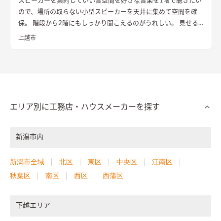
スピーカーを集約していい音空間を
好きな音楽を1階で聴きたい
ので、場所の取らない小型スピーカーを天井に集めて空間を確
保。 階段から2階にもしっかり聞こえるのがうれしい。 見せる
階段は、らせん状で収納があるモダンなデザインが家の顔にな
上越市
りました。 採光も充分に1、2階を楽しく移動できるのが楽しい
です。
エリア別に工務店・ハウスメーカーを探す
新潟市内
新潟市全域
北区
東区
中央区
江南区
秋葉区
南区
西区
西蒲区
下越エリア