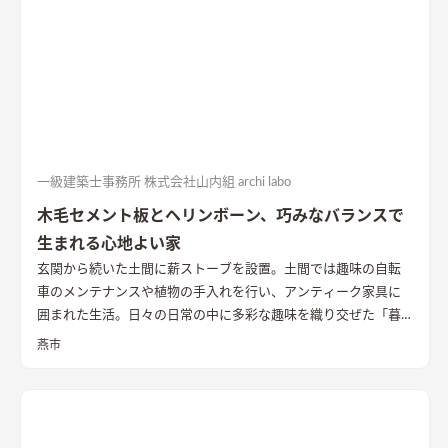
スをご希望。 一方、奥様は使いやすい家事動線をご希望でし
た。 手づくりの図面は夫婦で話し合いながら奥様が描かれたと
のこと。 いただいた要望を叶えつつより良い空間をつくってい
きます！
図面の内容を参考にアレンジして提案
リビングは間取
り自体には変更を加えず、陽当たりと風通しがよくなるように大
きな窓を設置して開放感を演出。 家事動線はかなりしっかりと
作りこまれていたので再現しつつ、細部についてはInstagramで
一緒に素材を検索しながら造作洗面や和室の床の間をつくって
一級建築士事務所 株式会社山内組 archi labo
いきました。
打ち合わせから引き渡しまで約1年
今回のT様邸に
木毛セメント板とヘリンボーン、巧みなバランスで
かかった時間は打ち合わせから引き渡しまで約1年。 コロナの影
生まれる心地よい家
響で予定よりも遅れてしまいましたが、とても素晴らしい住ま
いが出来上がりました！ 住まわれた後に感想を聞いてみたとこ
玄関から続いた土間に薪ストーブを設置。土間では趣味の自転
ろ「温度や湿度、換気がよくとても快適です」とご感想をいた
車のメンテナンスや植物の手入れを行い、アンティーク家具に
だきました。 弊社としてもお客様のこだわり＋αの良い家づくり
囲まれた生活。日々の日常の中に多彩な趣味を織り交ぜた「暮
ができたと思います！
らしを楽しめる」一邸。
燕市