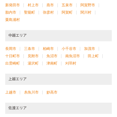
新発田市
村上市
燕市
五泉市
阿賀野市
胎内市
聖籠町
弥彦村
阿賀町
関川村
粟島浦村
中越エリア
長岡市
三条市
柏崎市
小千谷市
加茂市
十日町市
見附市
魚沼市
南魚沼市
田上町
出雲崎町
湯沢町
津南町
刈羽村
上越エリア
上越市
糸魚川市
妙高市
佐渡エリア