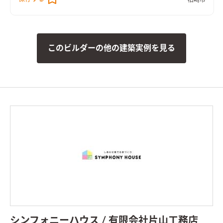
柏崎市
様と片山工務店の双方が実現のためのアイデアを出し合い、必
要な資材を調達し、イメージに合う家具を選び抜いて、ついに理
想の住まいが出来上がりました。 600角タイルの土間リビン
グ、バーボンオークを使用した板張りの内装、ペレットストー
このビルダーの他の建築実例を見る
ブ、BBQもできるウッドデッキとインナーガレージ、２階のセ
カンドリビングもCacoonを吊り下げて遊び心満載です。 また立
地にもこだわったので、土間リビングやセカンドリビングの窓か
ら見える山々や田園風景はまるで写真に切り取ったよう。その景
色をいつまでも見ていられるお住まいは癒しの空間にもなって
います。 これまでは外に遊びに出る事が多かったですが今では
おうち時間が長くなり、毎週末には誰かが遊びに来て楽しい時間
を過ごしています。
シンフォニーハウス / 有限会社片山工務店