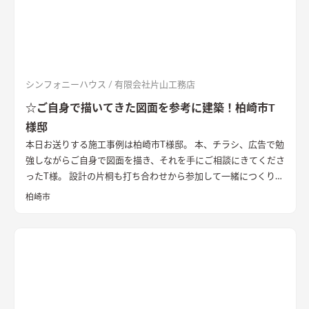
シンフォニーハウス / 有限会社片山工務店
☆ご自身で描いてきた図面を参考に建築！柏崎市T
様邸
本日お送りする施工事例は柏崎市T様邸。 本、チラシ、広告で勉
強しながらご自身で図面を描き、それを手にご相談にきてくださ
ったT様。 設計の片桐も打ち合わせから参加して一緒につくり上
げていったこだわりの一軒です。
片山工務店に依頼した理由
ご自
柏崎市
身で描いた図面を持ち片山工務店を含め三社に相談されたT様。
弊社に決めていただいた理由を尋ねたところ自分で描いた図面
＋αで提案してくれた内容が良かったからとのことでした。 「良
い家を建てたい」という想いがこもった図面、設計士を含めて
皆で共有し一丸となって家づくりに取り組ませていただきまし
た！
T様のご要望
プラモデルづくりが趣味というご主人様は作業
に使う液剤の臭いが外部に漏れないようにと隔離されたスペー