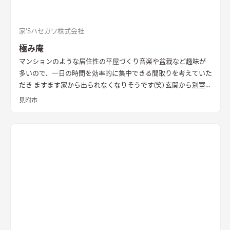
家’Sハセガワ株式会社
極み庵
マンションのような居住性の平屋づくり
音楽や盆栽など趣味が
多いので、一日の時間を効率的に集中できる間取りを考えていた
だき ますます家から出られなくなりそうです(笑) 玄関から別室を
イメージして和室をつくっていただきました。 趣味スペースと
見附市
しっかり分かれているので、プライバシーが保たれていて安心で
す。