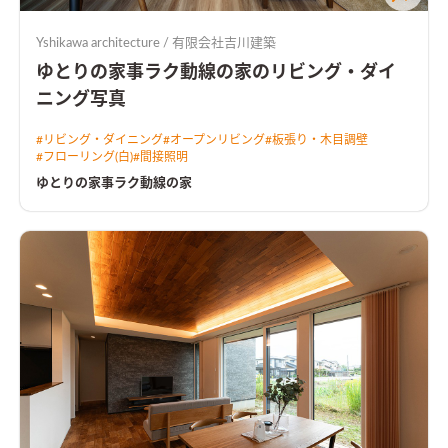
Yshikawa architecture / 有限会社吉川建築
ゆとりの家事ラク動線の家のリビング・ダイ
ニング写真
#
リビング・ダイニング
#
オープンリビング
#
板張り・木目調壁
#
フローリング(白)
#
間接照明
ゆとりの家事ラク動線の家