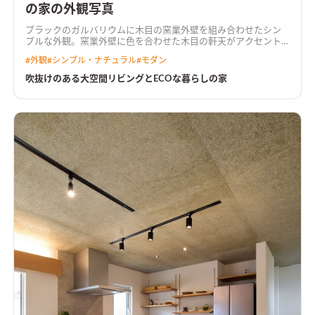
の家の外観写真
ブラックのガルバリウムに木目の窯業外壁を組み合わせたシン
プルな外観。窯業外壁に色を合わせた木目の軒天がアクセント
になっている
住宅密集地の中に広くて明るいリビングを実現さ
#
外観
#
シンプル・ナチュラル
#
モダン
せる為に、浴室などの水廻りを2階にもっていくことによって、
1階の居住スペースを広く有効活用できる間取りに。 吹抜けを取
吹抜けのある大空間リビングとECOな暮らしの家
り入れて光がリビングに落ちる。 2階に水廻りと収納を一体でつ
くり家事楽な洗濯動線を実現。 太陽光とハイブリット給湯器を
搭載してW発電によるECOな住宅が完成。
吹抜けと大開口で明
るい広々リビングリビングの横にはウッドデッキで繋がる庭が
あり、視線が抜け開放感のある空間。
木目天井がアクセントのキ
ッチンキッチンのカラーに合うクロスを選んだ。キッチン上部
には木目のアクセントクロスを付けた下がり天井を設けた。