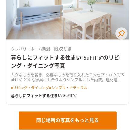
クレバリーホーム新潟 (株)又助組
暮らしにフィットする住まい"SuFiT's"のリビ
ング・ダイニング写真
ムダなものを省き、必要なものを取り入れたコンセプトハウス”S
uFiT's” どんな家具にも合うようシンプルにした内装。適材適所
の収納やいざという時の物干しスペース。 使いやすい間取りは
#
リビング・ダイニング
#
シンプル・ナチュラル
時短にも繋がり、家族時間が増えていきます。
暮らしにフィットする住まい"SuFiT's"
同じ場所の写真をもっと見る