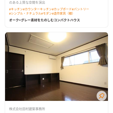
のある上質な空間を演出
#
キッチン
#
カウンターキッチン
#
カップボード
#
パントリー
#
シンプル・ナチュラル
#
モダン
#
造作家具（棚）
オーク×グレー素材をたのしむコンパクトハウス
株式会社田村建築事務所