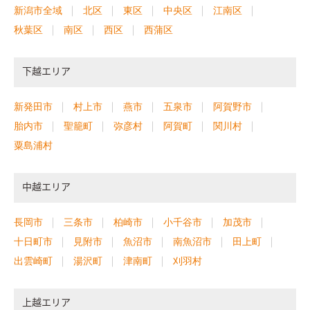
新潟市全域
北区
東区
中央区
江南区
秋葉区
南区
西区
西蒲区
下越エリア
新発田市
村上市
燕市
五泉市
阿賀野市
胎内市
聖籠町
弥彦村
阿賀町
関川村
粟島浦村
中越エリア
長岡市
三条市
柏崎市
小千谷市
加茂市
十日町市
見附市
魚沼市
南魚沼市
田上町
出雲崎町
湯沢町
津南町
刈羽村
上越エリア