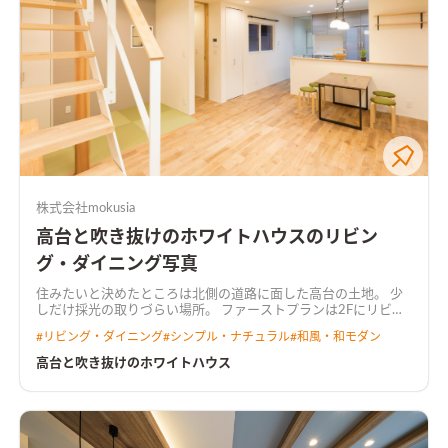
株式会社mokusia
高台と吹き抜けのホワイトハウスのリビン
グ・ダイニング写真
住みたいと決めたところは北側の道路に面した高台の土地。 少
しだけ採光の取りづらい場所。 ファーストプランは2Fにリビン
グを配置して光を取り入れようと提案。 でも昔から家族で過ご
#
リビング・ダイニング
#
シンプル・ナチュラル
#
和風・和モダン
すリビングは1Fにと決めていた。 採光を無駄なく取るには…？
明るい家にしたい！ 打合せを重ねて決めた間取り。すごく自然
高台と吹き抜けのホワイトハウス
に決まった間取り。 吹抜けと天窓が＋α以上のデザインと光の動
線を作り出しました。 開放感と居心地の良さを。 この場所だか
らできた、高台と吹抜けのホワイトハウス。