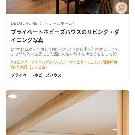
DETAIL HOME（ディテールホーム）
プライベートホビーズハウスのリビング・ダ
イニング写真
L字型にLDKを配置して囲い込むように和室を計画することで、
より開放的な空間にした
間口の広い敷地をゆとりをもって設
計。 キッチンには行き止まりがなく、ぐるぐると回遊できる動
#
リビング・ダイニング
#
シンプル・ナチュラル
#
モダン
#
間接照明
線とした。 LDKからは中庭が望め、植栽が四季の移ろいを感じ
#
造作家具（テレビ台）
させてくれる。 2階にご夫婦で使えるホビールームを設置し、コ
ロナ禍でのお家時間の充実や、リモートワークなど多岐に渡り
プライベートホビーズハウス
用途がある。 トーンを落とした飽きのこないインテリアと造作
家具が調和した住まい。
天井を彫り込んで折り上げ照明を配し
た広がりのあるLDK天井をきれいに残しつつ、広がりのある空間
を演出しました。 カーテンボックスを造作し、カーテンレール
を隠すことによって、生活感を感じさせない工夫も施していま
す。
プライベートなホビールームオンラインゲームやリモートワ
ークに集中できるよう、あえて個室化したプライベートなホビ
ールーム。 たくさんもっている漫画本を収納できる大容量の本
棚を造作しました