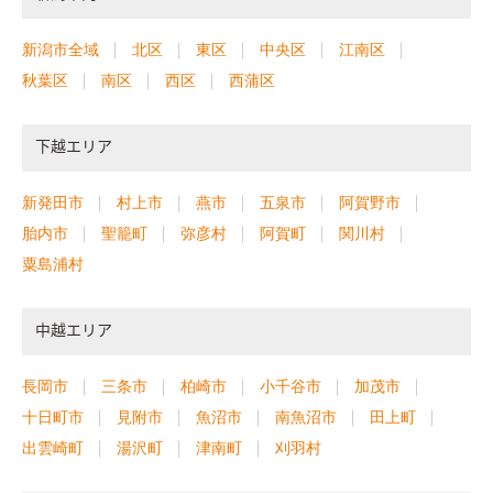
新潟市全域
北区
東区
中央区
江南区
秋葉区
南区
西区
西蒲区
下越エリア
新発田市
村上市
燕市
五泉市
阿賀野市
胎内市
聖籠町
弥彦村
阿賀町
関川村
粟島浦村
中越エリア
長岡市
三条市
柏崎市
小千谷市
加茂市
十日町市
見附市
魚沼市
南魚沼市
田上町
出雲崎町
湯沢町
津南町
刈羽村