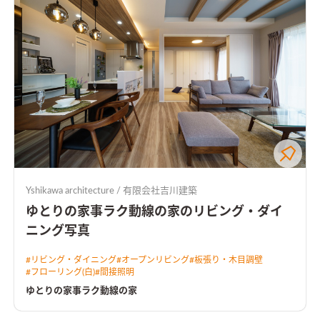
Yshikawa architecture / 有限会社吉川建築
ゆとりの家事ラク動線の家のリビング・ダイ
ニング写真
#
リビング・ダイニング
#
オープンリビング
#
板張り・木目調壁
#
フローリング(白)
#
間接照明
ゆとりの家事ラク動線の家