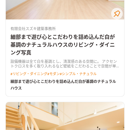
有限会社スズキ建築事務所
細部まで遊び心とこだわりを詰め込んだ白が
基調のナチュラルハウスのリビング・ダイニ
ング写真
設備機器は全て白を基調とし、清潔感のある空間に。 アクセン
トクロスを多く取り入れるなど壁紙をこだわることで空間が単
調にならない工夫をしております。 晴れた日はLDKと繋がるウ
#
リビング・ダイニング
#
モダン
#
シンプル・ナチュラル
ッドデッキから外に出ることができ、雨が降った日は畳コーナー
でゆっくりくつろいだり。 生活のしやすさだけではなく収納内
細部まで遊び心とこだわりを詰め込んだ白が基調のナチュラル
部のクロスにまでこだわった遊び心のある素敵なお家です。
ハウス