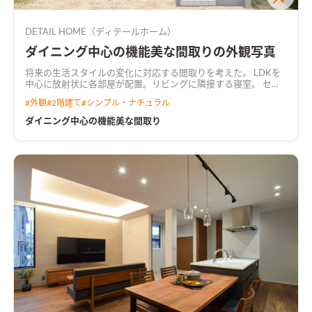
DETAIL HOME（ディテールホーム）
ダイニング中心の機能美な間取りの外観写真
将来の生活スタイルの変化に対応する間取りを考えた。 LDKを
中心に放射状に各部屋が配置。リビングに隣接する寝室。 セン
ターダイニング吹抜け。吹抜けと繋がる共有デスクルーム。 み
#
外観
#
2階建て
#
シンプル・ナチュラル
て暮らしが想像できる間取り。
ダイニング中心の機能美な間取り