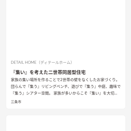
DETAIL HOME（ディテールホーム）
『集い』を考えた二世帯同居型住宅
家族の集い場所を作ることで2世帯の壁をなくしたお家づくり。
団らんで『集う』リビングベンチ、遊びで『集う』中庭、趣味で
『集う』シアター空間。 家族が多いからこそ『集い』を大切に
したお家になっています。
三条市