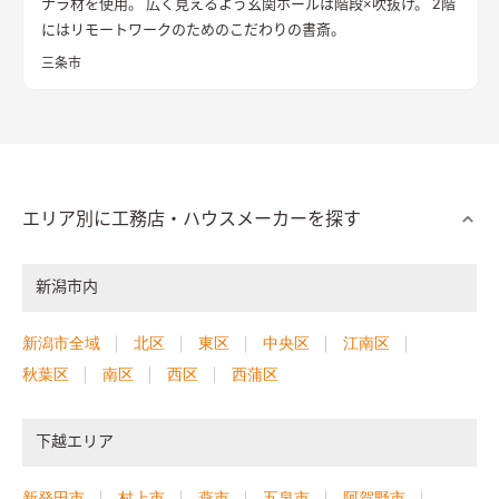
ナラ材を使用。 広く見えるよう玄関ホールは階段×吹抜け。 2階
にはリモートワークのためのこだわりの書斎。
三条市
エリア別に工務店・ハウスメーカーを探す
新潟市内
新潟市全域
北区
東区
中央区
江南区
秋葉区
南区
西区
西蒲区
下越エリア
新発田市
村上市
燕市
五泉市
阿賀野市