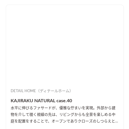
DETAIL HOME（ディテールホーム）
KAJIRAKU NATURAL case.40
水平に伸びるファサードが、優雅な佇まいを実現。外部から建
物を介して覗く視線の先は、リビングからも全景を楽しめる中
庭を配置をすることで、オープンでありクローズのしつらえとし
た。