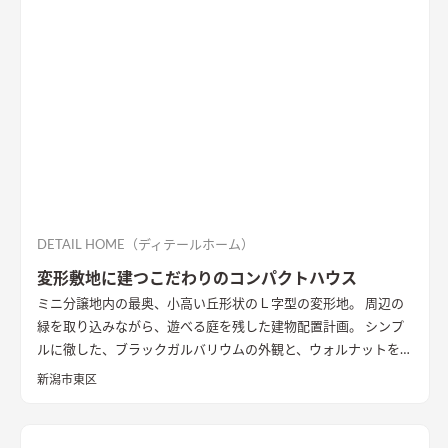
DETAIL HOME（ディテールホーム）
変形敷地に建つこだわりのコンパクトハウス
ミニ分譲地内の最奥、小高い丘形状のＬ字型の変形地。 周辺の
緑を取り込みながら、遊べる庭を残した建物配置計画。 シンプ
ルに徹した、ブラックガルバリウムの外観と、ウォルナットを基
調としたインテリアが、落ち着きのある住まいを演出していま
新潟市東区
す。
外観
黒いガルバリウムとサイディングの組み合わせ。グレー
トーンのサイディングと木目調の軒天を合わせたシンプルな外
観
LDK
大きな窓の開口は、高台の立地を生かした位置に配置。