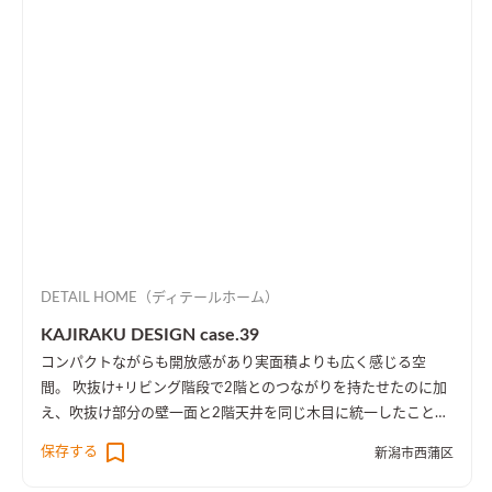
DETAIL HOME（ディテールホーム）
KAJIRAKU DESIGN case.39
コンパクトながらも開放感があり実面積よりも広く感じる空
間。 吹抜け+リビング階段で2階とのつながりを持たせたのに加
え、吹抜け部分の壁一面と2階天井を同じ木目に統一したことに
より、1階・2階の一体感を演出しました。 趣味のピアノ室は、
保存する
新潟市西蒲区
楽譜を整理する本棚を壁一面に設け、屋外への防音効果も担って
います。