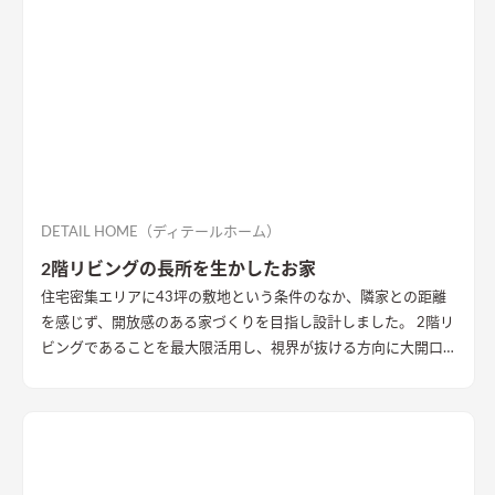
DETAIL HOME（ディテールホーム）
2階リビングの長所を生かしたお家
住宅密集エリアに43坪の敷地という条件のなか、隣家との距離
を感じず、開放感のある家づくりを目指し設計しました。 2階リ
ビングであることを最大限活用し、視界が抜ける方向に大開口
を設置することで眺望を確保。 リビング・ダイニング上部を全
て勾配天井にすることで開放的な大空間作りました。 インテリ
アはブラックを随所に使うことで空間を引き締め、赤みのある
木目を広い面積に使うことで品の中に温かみのある空間ができ
ました。