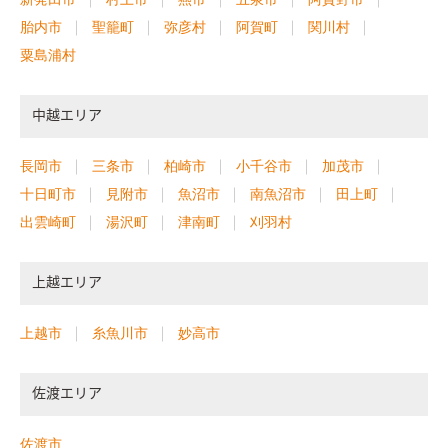
胎内市
聖籠町
弥彦村
阿賀町
関川村
粟島浦村
中越エリア
長岡市
三条市
柏崎市
小千谷市
加茂市
十日町市
見附市
魚沼市
南魚沼市
田上町
出雲崎町
湯沢町
津南町
刈羽村
上越エリア
上越市
糸魚川市
妙高市
佐渡エリア
佐渡市