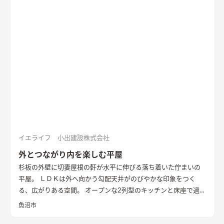
落ち着いた空間の中でのアクセントとなっている
キッチン
アク
セントの壁は同一柄のクロスを使い、モノトーンでまとめた。
造作ダイニングテーブルのアイアンとの相性を考えた
洗面
玄関
ホールからつながる洗面脱衣室。造作の洗面台とリネン収納、
脱衣ランドリールームと一体とし、ガス乾燥機を併設。家事効
率を向上させた
書斎
２階に配置した趣味部屋。お気に入りのコ
レクションを並べる可動棚。ワーキングスペースとしても活用
できる
イエライフ 小出建設株式会社
外とつながり内を楽しむ平屋
杉板の外壁に切妻屋根の軒が水平に伸びる落ち着いた佇まいの
平屋。 ＬＤＫは外へ向かう勾配天井がのびやかな印象をつく
る、広がりある空間。 オープンな2列型のキッチンと床座で過ご
す畳敷きのリビングが隣り合い、料理をする時、食事の時、く
魚沼市
つろぐ時、いつも外とのつながりを感じながら暮らすことがで