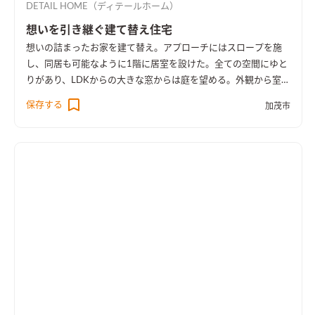
DETAIL HOME（ディテールホーム）
想いを引き継ぐ建て替え住宅
想いの詰まったお家を建て替え。アプローチにはスロープを施
し、同居も可能なように1階に居室を設けた。全ての空間にゆと
りがあり、LDKからの大きな窓からは庭を望める。外観から室内
空間まで広さを感じる事のできるお家となった。
保存する
加茂市