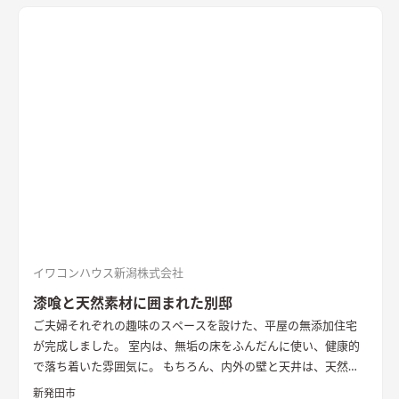
きます。 畳に大きな円卓を置いて、料理をしながら人と集う時
間を楽しみたい。 そんな住まい手様の思いを叶えた住まいとな
りました。 無垢の一枚板を使った造作キッチンや左官仕上げの
壁、レッドシダーの天井など、素材の豊かな表情や手触りを感じ
られる内装も家の内に居心地を作り出しています。 断熱性能は
HEAT20 G2以上。 雪国の長く厳しい冬も家の内での暮らしを楽
しく、心地よく。 外を感じながら暮らす、あたたかな平屋の住
まいです。
イワコンハウス新潟株式会社
漆喰と天然素材に囲まれた別邸
ご夫婦それぞれの趣味のスペースを設けた、平屋の無添加住宅
が完成しました。 室内は、無垢の床をふんだんに使い、健康的
で落ち着いた雰囲気に。 もちろん、内外の壁と天井は、天然素
材100％の無添加住宅オリジナル漆喰。 リビングの大きな窓か
新発田市