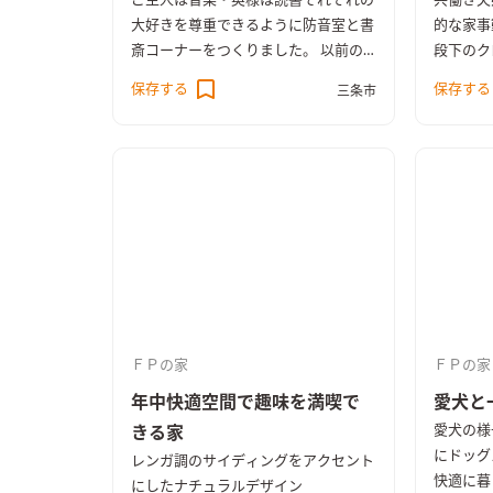
ご主人は音楽・奥様は読書それぞれの
共働き夫
大好きを尊重できるように防音室と書
的な家事
斎コーナーをつくりました。 以前の
段下のク
住まいが狭かったので広々としたリビ
ユーティ
保存する
保存する
三条市
ングと二人で楽しめるキッチンが欲し
洗濯から
かったとご希望がありました。 リビ
円滑に行
ングはセンターに階段を配置し、吹き
して設け
抜けをつくり開放感ある空間に。 シ
りワーク
ューズクロークからランドリールー
ム・洗面・浴室まで一体化した動線は
奥様に好評です。
ＦＰの家
ＦＰの家
年中快適空間で趣味を満喫で
愛犬と
愛犬の様
きる家
にドッグ
レンガ調のサイディングをアクセント
快適に暮
にしたナチュラルデザイン