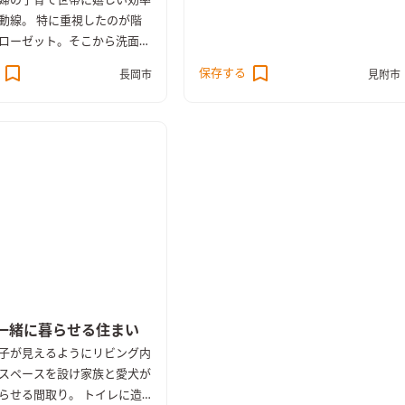
婦の子育て世帯に嬉しい効率
動線。 特に重視したのが階
ローゼット。そこから洗面・
リティー・浴室まで一直線。
保存する
長岡市
見附市
、干す、たたむ、片付けまで
う事が可能。 また、納戸と
た部屋がテレワーク導入によ
スペースとして使用中。
一緒に暮らせる住まい
子が見えるようにリビング内
スペースを設け家族と愛犬が
らせる間取り。 トイレに造