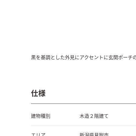
黒を基調とした外見にアクセントに玄関ポーチ
仕様
建物種別
木造２階建て
エリア
新潟県
見附市