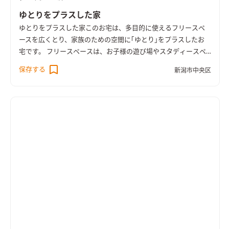
ゆとりをプラスした家
ゆとりをプラスした家
このお宅は、多目的に使えるフリースペ
ースを広くとり、家族のための空間に｢ゆとり｣をプラスしたお
宅です。 フリースペースは、お子様の遊び場やスタディースペ
ースとして、いずれはワンフロア生活のための寝室として、など
保存する
新潟市中央区
ライフスタイルの変化に応じて様々な用途に使えるようになっ
ています。 LDKやフリースペースのどこからでも庭の緑を楽し
める空間配置とし、庭とのつながりの中で｢ゆとり｣を感じられ
る設計としました。 また、ファミリー玄関を設けて帰宅や買い
物用を重視した動線計画や、充実したランドリールームなども
特徴のひとつです。