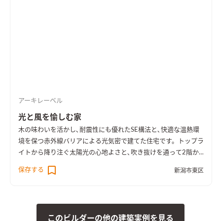
としていろいろな使い方ができます。
グレー系でまとめた大屋根
の外観。白い木製サイディング壁は中庭を囲んでおり、外部から
の視線を遮る役目をしています。
ハンモックも楽しめる、テラス
と中庭。
屋根の勾配を活かして2階ホールとつながるリビング。
開放的な空間で、リビングにいながら2階の観葉植物も楽しめま
す。
リビングのコーナーは壁をグレーのペンキで仕上げ、収納や
飾り棚を造作しました。
リビングからの眺め。大開口サッシを
通して中庭の緑を楽しめます。薪ストーブ置場のタイルとテラス
のタイルを同じにして、外部とのつながりを演出しました。
ダイ
アーキレーベル
ニングキッチンからもテラスへ出られるようにしました。中庭
を眺めながら食事を楽しめる空間になっています。
2階ホールに
光と風を愉しむ家
は、大きな窓や本棚を設けました。セカンドリビングとしても
木の味わいを活かし､耐震性にも優れたSE構法と､快適な温熱環
利用できます。
テラス上部の軒をつくるために生まれた2階の空
境を保つ赤外線バリアによる光気密で建てた住宅です。トップラ
間。キャットウォークと呼んでいますが、窓からは中庭を見下
イトから降り注ぐ太陽光の心地よさと､吹き抜けを通って2階か
ろすこともできます。
趣味の自転車を楽しむためのスペース。壁
ら1階へ風が通る気持ちよさを感じられる住まいです。
保存する
面には有孔パネルを設置して、お気に入りのツールを飾れるよう
新潟市東区
にしました。
白と薄いグレーでまとめた洗面台。 手前のミラー
収納にはタオルや化粧道具を収納。
収納力のあるパントリー。
敷地内の母屋への動線を考慮して勝手口を設けました。収納棚
は棚板やバスケット引出などを自由に追加することができます。
このビルダーの他の建築実例を見る