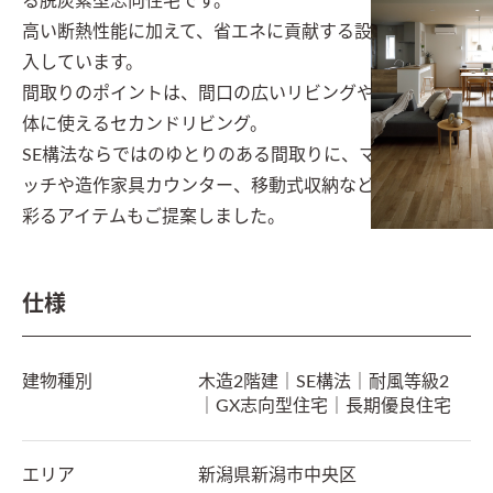
る脱炭素型志向住宅です。

高い断熱性能に加えて、省エネに貢献する設備機器を導
入しています。

間取りのポイントは、間口の広いリビングや、他室と一
体に使えるセカンドリビング。

SE構法ならではのゆとりのある間取りに、マグネットニ
ッチや造作家具カウンター、移動式収納などの暮らしを
彩るアイテムもご提案しました。
仕様
建物種別
木造2階建｜SE構法｜耐風等級2
｜GX志向型住宅｜長期優良住宅
エリア
新潟県
新潟市中央区