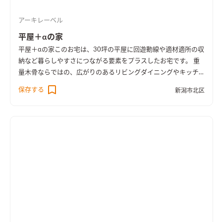
アーキレーベル
平屋＋αの家
平屋＋αの家
このお宅は、30坪の平屋に回遊動線や適材適所の収
納など暮らしやすさにつながる要素をプラスしたお宅です。 重
量木骨ならではの、広がりのあるリビングダイニングやキッチ
ンと一体に使えるお部屋など、限られた空間を無駄なく使えるよ
保存する
新潟市北区
うにしました。