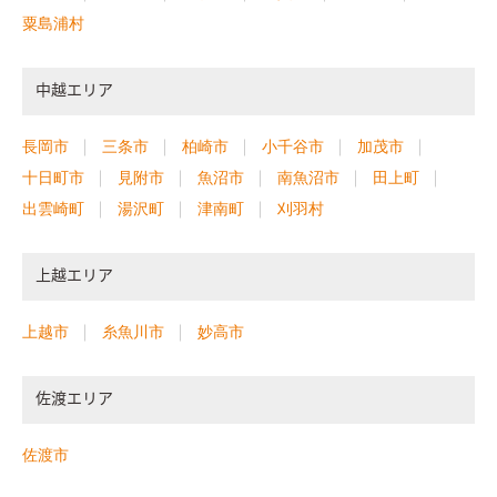
粟島浦村
中越エリア
長岡市
三条市
柏崎市
小千谷市
加茂市
十日町市
見附市
魚沼市
南魚沼市
田上町
出雲崎町
湯沢町
津南町
刈羽村
上越エリア
上越市
糸魚川市
妙高市
佐渡エリア
佐渡市