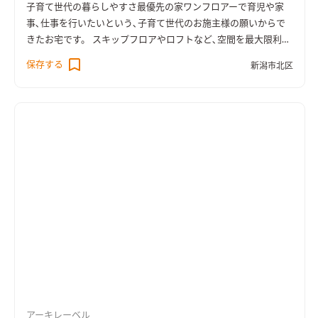
子育て世代の暮らしやすさ最優先の家
ワンフロアーで育児や家
事､仕事を行いたいという､子育て世代のお施主様の願いからで
きたお宅です。 スキップフロアやロフトなど､空間を最大限利用
しながら､ところどころに遊び要素を加えた､広がりある楽しい
保存する
新潟市北区
空間になりました。 親子で一緒に勉強する姿は､とてもほほえま
しいですね。
アーキレーベル