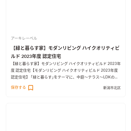
アーキレーベル
【緑と暮らす家】モダンリビング ハイクオリティビ
ルド 2023年度 認定住宅
【緑と暮らす家】モダンリビング ハイクオリティビルド 2023年
度 認定住宅
【モダンリビング ハイクオリティビルド 2023年度
認定住宅】 ｢緑と暮らす｣をテーマに、中庭～テラス～LDKのつ
ながりをデザインしたお宅です。 窓からの眺めや2階の緑も楽し
保存する
新潟市北区
めるような開放感のある空間構成となっています。 また、オー
ダーキッチンや薪ストーブ、セカンドリビング、キャットウォー
クなど、おうち時間を楽しむ要素を取り込みました。ランドリー
動線や各所に設けた収納、家事動線上のマルチカウンターなど、
生活しやすい間取りも特徴です。
ダイニングキッチンの中央には
両側から使えるマルチカウンターを設置。家事動線上の作業台