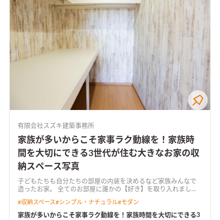
有限会社スズキ建築事務所
家族が多いからこそ家事ラク動線を！家族時
間を大切にできる3世代が住む大きなお家の収
納スペース写真
子どもたちも自分たちの部屋の内装を決めるなど家族みんなで
造ったお家。 全てのお部屋に誰かの【好き】を取り入れまし
た。 また、洗面脱衣室の隣にサンルームを備えた家事ラク導線
#
収納スペース
#
シンプル・ナチュラル
#
モダン
は忙しい方・家族が多い方必見。 オープンハウスでも多くの方
からご好評を頂きました。 2階の子ども部屋をあえてコンパクト
家族が多いからこそ家事ラク動線を！家族時間を大切にできる3