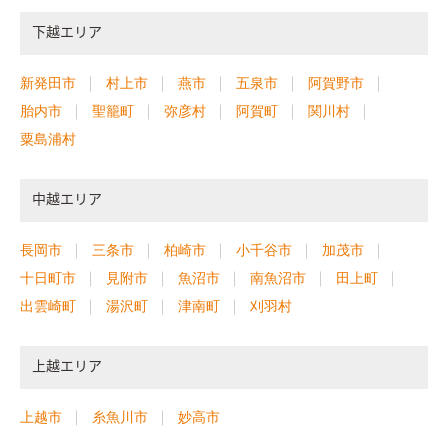
下越エリア
新発田市
村上市
燕市
五泉市
阿賀野市
胎内市
聖籠町
弥彦村
阿賀町
関川村
粟島浦村
中越エリア
長岡市
三条市
柏崎市
小千谷市
加茂市
十日町市
見附市
魚沼市
南魚沼市
田上町
出雲崎町
湯沢町
津南町
刈羽村
上越エリア
上越市
糸魚川市
妙高市