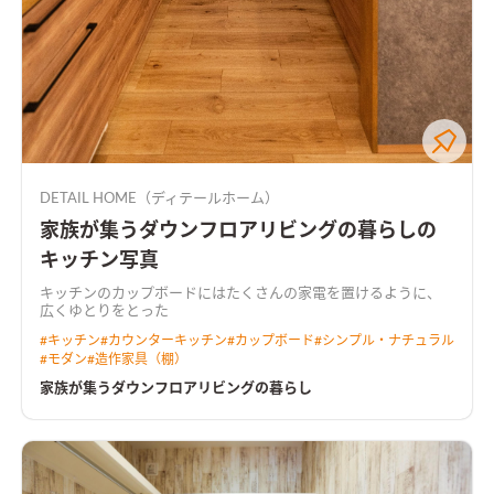
DETAIL HOME（ディテールホーム）
家族が集うダウンフロアリビングの暮らしの
キッチン写真
キッチンのカップボードにはたくさんの家電を置けるように、
広くゆとりをとった
#
キッチン
#
カウンターキッチン
#
カップボード
#
シンプル・ナチュラル
#
モダン
#
造作家具（棚）
家族が集うダウンフロアリビングの暮らし