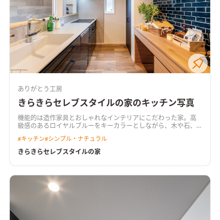
ありがとう工房
きらきらセレブスタイルの家のキッチン写真
機能的は造作家具とおしゃれなインテリアにこだわった家。高
級感のあるロイヤルブルーをキーカラーとしながら、木や石、
タイルなどの素材感・質感を活かしたインテリア。 「ここにこ
#
キッチン
#
シンプル・ナチュラル
んなのあったらいいよね」を満たす機能的な造作家具たち、 動
線を考えた間取りや収納も充実。
きらきらセレブスタイルの家