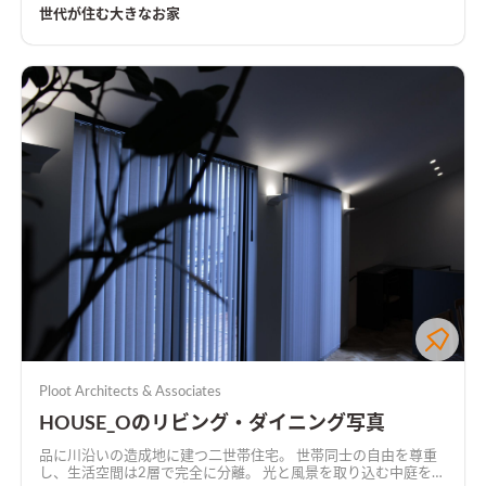
にしてセカンドリビングを造ることにより、【家族時間】をたく
世代が住む大きなお家
さん作ることができるお家です。
Ploot Architects & Associates
HOUSE_Oのリビング・ダイニング写真
品に川沿いの造成地に建つ二世帯住宅。 世帯同士の自由を尊重
し、生活空間は2層で完全に分離。 光と風景を取り込む中庭を共