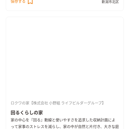
保存する
新潟市北区
収納計画。 奥さまが楽しく家事が出来るアイディア盛りだくさ
ん、家族との楽しい時間が増えていく家。
ロクワの家【株式会社 小野組 ライフビルダーグループ】
回るくらしの家
家の中心を『回る』動線と使いやすさを追求した収納計画によ
って家事のストレスを減らし、家の中が自然と片付き、大きな庭