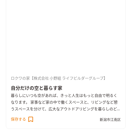
ロクワの家【株式会社 小野組 ライフビルダーグループ】
自分だけの空と暮らす家
暮らしにいつも空があれば、きっと人生はもっと自由で明るく
なります。 家事など家の中で働くスペースと、リビングなど憩
うスペースを分けて、広大なアウトドアリビングを暮らしのど真
ん中に実現しました。 家の中にいても外にいても、自分だけの
保存する
新潟市江南区
空があります。 おうじ時間を大切に考えた、家族みんなが健や
かに暮らせるこれからの『新しい生活様式』に対応する家。