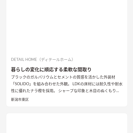
DETAIL HOME（ディテールホーム）
暮らしの変化に順応する柔軟な間取り
ブラックのガルバリウムとセメントの質感を活かした外装材
「SOLIDO」を組み合わせた外観。 LDKの床材には耐久性や耐水
性に優れたナラ樫を採用。 シャープな印象と木目のぬくもりが
調和した飽きのこない空間デザインに仕上げました。 リビング
新潟市東区
の勾配天井には格子と間接照明をあしらいました。 玄関ポーチ
はヘキサゴンスタイルに。 懐かしさと新しさを兼ね備えた個性
的なデザインが魅力の住まい。
質感を活かした外装材
「SOLIDO」を組み合わせた外観
ブラックのガルバリウム鋼板と
セメントの質感を活かした外装材「SOLIDO」を組み合わせた立