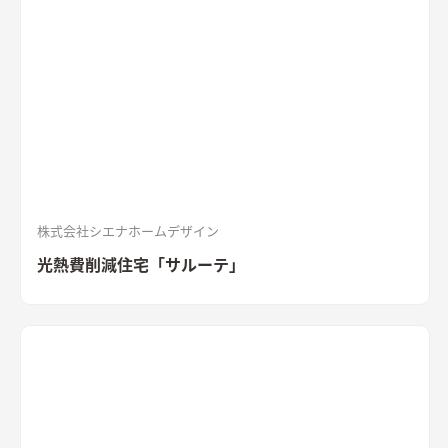
体的な外観。シンボルツリーはハナミズキ
シャープな印象と木
目のぬくもりが調和したLDK
和室と隣接したLDK。シャープな
印象と木目のぬくもりが調和した飽きのこない空間デザイン。
LDKの床材に耐久性や耐水性に優れたナラ樫を採用。
セメント
の質感が重厚感のあるキッチン
キッチン背面にも外壁と同じ
「SOLIDO」を施工。セメントの質感が重厚感を演出
株式会社シエナホームデザイン
光熱費削減住宅「サルーテ」