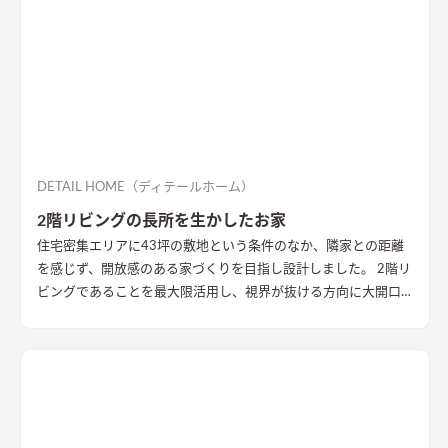
DETAIL HOME（ディテールホーム）
2階リビングの長所を生かしたお家
住宅密集エリアに43坪の敷地という条件のなか、隣家との距離
を感じず、開放感のある家づくりを目指し設計しました。 2階リ
ビングであることを最大限活用し、視界が抜ける方向に大開口
を設置することで眺望を確保。 リビング・ダイニング上部を全
て勾配天井にすることで開放的な大空間作りました。 インテリ
アはブラックを随所に使うことで空間を引き締め、赤みのある
木目を広い面積に使うことで品の中に温かみのある空間ができ
ました。