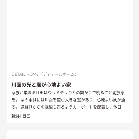
DETAIL HOME（ディテールホーム）
川面の光と風が心地よい家
家族が集まるLDKはウッドデッキとの繋がりで明るさと開放感
を。 家の東側には川面を望む大きな窓があり、心地よい風が通
る。 道路側からの視線も遮るようカーポートを配置し、休日に
は気心のしれた友人を招きウッドデッキでBBQ。 お酒を飲みな
新潟市西区
がら語らい、泊まっていけるようゲストルームも配置した。 水
回りの動線は家族・友人も気兼ねなく使えるようこだわり、各所
に収納を配置し片付けやすい工夫ができた。 開放感や収納計画