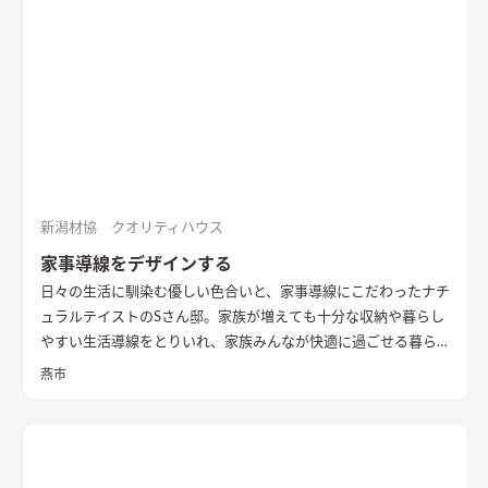
南面からの直接的な採光を室内に取り入れることは難しかっ
た。南面に大きな庭を設け、その庭に対して開く案も検討した
が、隣家からの視線や隣家を望む風情の無い庭を設ける事に違
和感があった。
そこで、公園に面した東の道路側に光庭をしつら
え、その庭を玄関・キッチン・洗面脱衣室でコの字に取り囲
み、廊下やデッキでつながることで、庭を中心に家族の動線が周
ることを意図した。また、南面も直接的に採光は望めないが、
隣家の塀との間には少しゆとりがあったため、利用できないも
のかと考え、程よい光が注ぐ趣のある坪庭を配し、そこにリビ
新潟材協 クオリティハウス
ングを設けることで、まるで美術館にいるような心地よい上質な
家事導線をデザインする
空間に仕立て上げた。
内部構成では、寝室・ファミリークロー
日々の生活に馴染む優しい色合いと、家事導線にこだわったナチ
ゼットも1Fに計画し、ダイニングやキッチン・トイレと隣接し
ュラルテイストのSさん邸。家族が増えても十分な収納や暮らし
て計画することで、将来的に1Fのみで生活を完結できる空間構
やすい生活導線をとりいれ、家族みんなが快適に過ごせる暮ら
成とした。 これによって手を入れながら長期的に家族が住ま
しを実現させました。キッチンを中心に１階をぐるっと１周出
い、家族の想いや歴史が刻まれていく住宅になっていくことを
燕市
来るように全体を繋げ、掃除や洗濯、料理などの家事の負担を軽
意識した。
減できるようプランをしました。