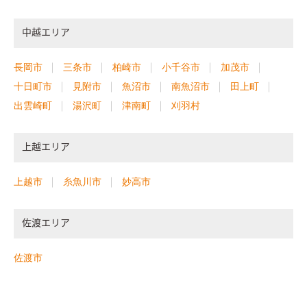
中越エリア
長岡市
三条市
柏崎市
小千谷市
加茂市
十日町市
見附市
魚沼市
南魚沼市
田上町
出雲崎町
湯沢町
津南町
刈羽村
上越エリア
上越市
糸魚川市
妙高市
佐渡エリア
佐渡市