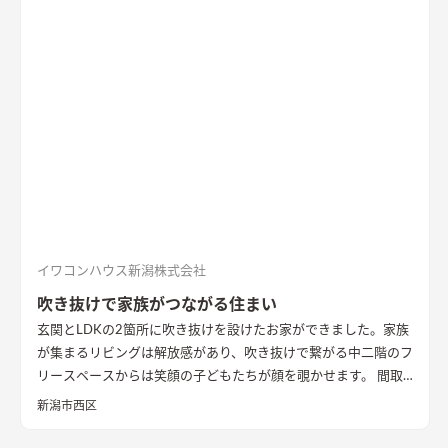
など見どころが詰まったお家となりました。
エコカラットと間
接照明でおしゃれな玄関
家の顔になる玄関には、間接照明を当
てた新柄エコカラット/ディニタを採用。採光も踏まえ窓も設置
した。
間接照明で映えるアクセントウォール
木目が好きなお施
主様が選んだレッドシダーの木パネル。間接照明を当てると陰
影が映えるデザイン。
ロールスクリーンで仕切れるゲストルーム
奥の空間はロールスクリーンで仕切れるゲストルーム。フロー
リングにすることで普段は広々リビングになる。キッチンとダ
イニングはカフェのような雰囲気を演出。
イワコンハウス新潟株式会社
吹き抜けで家族がつながる住まい
玄関とLDKの2箇所に吹き抜けを設けたお家ができました。家族
が集まるリビングは解放感があり、吹き抜けで繋がる中二階のフ
リースペースからは笑顔の子どもたちが顔を覗かせます。 間取
りは家事のしやすさを考え、キッチンから各お部屋への動線が
新潟市西区
短くなるように設計しました。天然石と無垢材で造作した無添
加住宅オリジナルキッチンや洗面台、無垢の室内建具などは、