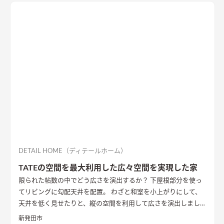
漆喰壁や無垢フローリングとの相性もバッチリ。 室内全体に統
一感があり、優しく温かみを感じられます。
DETAIL HOME（ディテールホーム）
TATEの空間を最大利用した広々空間を実現した家
限られた帖数の中でどう広さを演出するか？ 下屋根部分を使っ
てリビングに勾配天井を配置。 わざと和室を小上がりにして、
天井を低く見せたりと、縦の空間を利用して広さを演出しまし
た。
新発田市