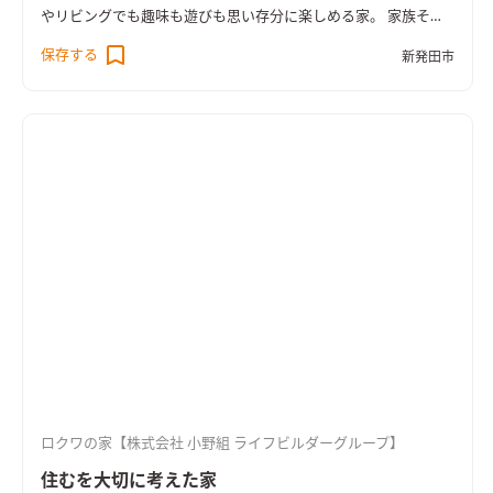
やリビングでも趣味も遊びも思い存分に楽しめる家。 家族それ
ぞれの『やるべきコト・やりたいコト』が毎日スムーズにスイ
保存する
新発田市
スイと回っていく。 そんな心地よい家。
ロクワの家【株式会社 小野組 ライフビルダーグループ】
住むを大切に考えた家