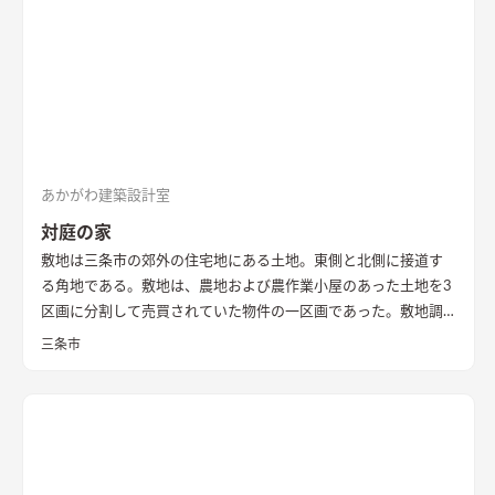
あかがわ建築設計室
対庭の家
敷地は三条市の郊外の住宅地にある土地。東側と北側に接道す
る角地である。敷地は、農地および農作業小屋のあった土地を3
区画に分割して売買されていた物件の一区画であった。敷地調
査の際、はじめはとても開けたのどかな場所という印象であっ
三条市
た。 しかし、残りの2区画のうちの一つは計画敷地の南面にあ
り、敷地面積もとても広い区画であったため、まずはいずれ建つ
であろう隣家のボリューム検討から始めることとした。 想定で
きるかぎりの最も悪条件になるボリューム検討をおこない、太
陽光シミュレーションや3Dパースなどにより、こちらの建物の
配置計画とボリューム検討や開口部の検討を重ねた。 すると、