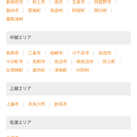
新発田市
村上市
燕市
五泉市
阿賀野市
胎内市
聖籠町
弥彦村
阿賀町
関川村
粟島浦村
中越エリア
長岡市
三条市
柏崎市
小千谷市
加茂市
十日町市
見附市
魚沼市
南魚沼市
田上町
出雲崎町
湯沢町
津南町
刈羽村
上越エリア
上越市
糸魚川市
妙高市
佐渡エリア