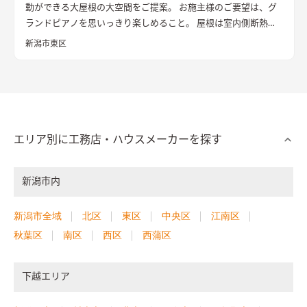
動ができる大屋根の大空間をご提案。 お施主様のご要望は、グ
ランドピアノを思いっきり楽しめること。 屋根は室内側断熱材
を吸音材としても利用し、ピアノの響き過ぎを防止する。 温度
新潟市東区
と水蒸気は自在にコントロールできた。 最後に残る物理要素
「いい音」へ挑戦したエコハウス。 【外観・内観】 屋根は日射
で 敷地西側の水路に雪を落とす非対称な切妻屋根とした。 十分
な断熱性能をもたせた室内は、ほぼワンルームの広々としたス
ケルトン空間。 コンサートホールのように、家のどこからでも
ピアノ演奏を楽しむことができる。 【住宅性能】 UA値＝
エリア別に工務店・ハウスメーカーを探す
0.28 ｗ／㎡K C値＝0.56（実測） 年間冷暖房費用の試算
28,500円 （利用ソフト：ホームズ君）電気量単価27円／KW
新潟市内
ｈ 暖房形式：床下エアコン 1台 冷房形式：ルームエアコ
ン 1台 換気設備： 1種全熱換気 ＊冷暖房の電気代は、車の燃
費表示と同様にルールに則った試算なので、実際の光熱費を保証
新潟市全域
北区
東区
中央区
江南区
するものではありません。 気象条件、暮らし方で変化します。
秋葉区
南区
西区
西蒲区
【受賞歴】 2018年 日本エコハウス大賞 大賞
下越エリア