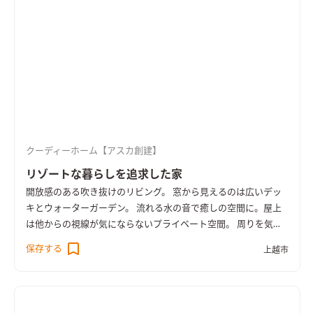
クーディーホーム【アスカ創建】
リゾートな暮らしを追求した家
開放感のある吹き抜けのリビング。 窓から見えるのは広いデッ
キとウォーターガーデン。 流れる水の音で癒しの空間に。
屋上
は他からの視線が気にならないプライベート空間。 周りを気に
せず、屋外でバーベキューやホームパーティーが楽しめます。
保存する
上越市
小さなお子様がいらっしゃる場合も、道路に飛び出す心配があ
りません。 晴れた夜には開放感抜群なシアタールームとしても
活用できます。
細部にもこだわった本格的な和室。 LDKと繋が
っていますが、扉を閉めて仕切ることもできるので 客間として