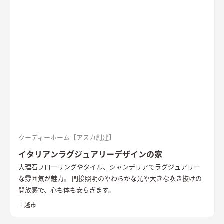
落ち着いた空間の中でのアクセントとなっている
キッチン
アク
セントの壁は同一柄のクロスを使い、モノトーンでまとめた。
造作ダイニングテーブルのアイアンとの相性を考えた
洗面
玄関
ホールからつながる洗面脱衣室。造作の洗面台とリネン収納、
脱衣ランドリールームと一体とし、ガス乾燥機を併設。家事効
率を向上させた
書斎
２階に配置した趣味部屋。お気に入りのコ
レクションを並べる可動棚。ワーキングスペースとしても活用
できる
クーディーホーム【アスカ創建】
イタリアンラグジュアリーデザインの家
大理石フローリングやタイル、シャンデリアでラグジュアリー
な雰囲気が魅力。 間接照明のやわらかな光や大きな吹き抜けの
開放感で、心も体も安らぎます。
上越市