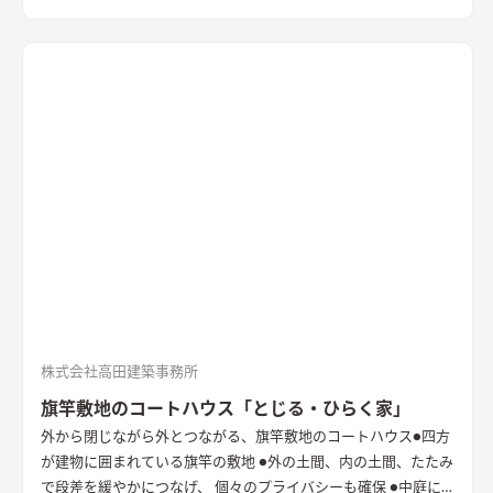
がる開放的なアプローチ
株式会社高田建築事務所
旗竿敷地のコートハウス「とじる・ひらく家」
外から閉じながら外とつながる、旗竿敷地のコートハウス
●四方
が建物に囲まれている旗竿の敷地 ●外の土間、内の土間、たたみ
で段差を緩やかにつなげ、 個々のプライバシーも確保 ●中庭に