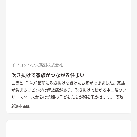
イワコンハウス新潟株式会社
吹き抜けで家族がつながる住まい
玄関とLDKの2箇所に吹き抜けを設けたお家ができました。家族
が集まるリビングは解放感があり、吹き抜けで繋がる中二階のフ
リースペースからは笑顔の子どもたちが顔を覗かせます。 間取
りは家事のしやすさを考え、キッチンから各お部屋への動線が
新潟市西区
短くなるように設計しました。天然石と無垢材で造作した無添
加住宅オリジナルキッチンや洗面台、無垢の室内建具などは、
漆喰壁や無垢フローリングとの相性もバッチリ。 室内全体に統
一感があり、優しく温かみを感じられます。