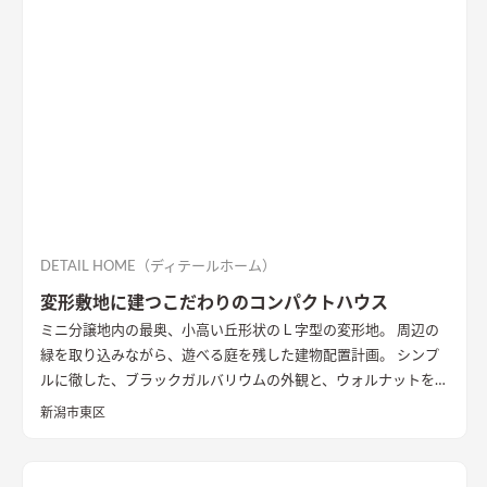
DETAIL HOME（ディテールホーム）
変形敷地に建つこだわりのコンパクトハウス
ミニ分譲地内の最奥、小高い丘形状のＬ字型の変形地。 周辺の
緑を取り込みながら、遊べる庭を残した建物配置計画。 シンプ
ルに徹した、ブラックガルバリウムの外観と、ウォルナットを基
調としたインテリアが、落ち着きのある住まいを演出していま
新潟市東区
す。
外観
黒いガルバリウムとサイディングの組み合わせ。グレー
トーンのサイディングと木目調の軒天を合わせたシンプルな外
観
LDK
大きな窓の開口は、高台の立地を生かした位置に配置。