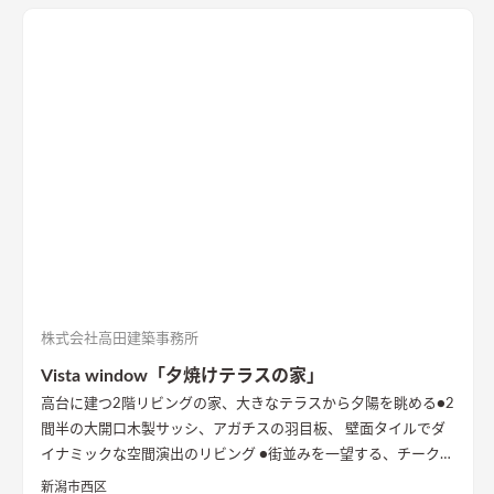
株式会社高田建築事務所
Vista window「夕焼けテラスの家」
高台に建つ2階リビングの家、大きなテラスから夕陽を眺める
●2
間半の大開口木製サッシ、アガチスの羽目板、 壁面タイルでダ
イナミックな空間演出のリビング ●街並みを一望する、チークの
出窓ベンチ ●型の塗り壁に誘われる玄関 内と外が連続的につな
新潟市西区