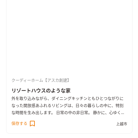
活用できます。
雪国で大好評の全館空調システム採用。 年中い
つでも、家中どこでも均一で快適な室内温度で過ごせる全館空
調システム。 ほぼ無風のナチュラルな空調で「住む人に優し
い」冷暖房です。 扇風機やヒーターなどの補助器具を使わない
のでお部屋はすっきり。
こちらのモデルハウスは現在公開中で
す。 ぜひご予約の上、ご来場ください。
クーディーホーム【アスカ創建】
リゾートハウスのような家
外を取り込みながら、ダイニングキッチンともひとつながりに
なった開放感あふれるリビングは、日々の暮らしの中に、特別
な時間を生み出します。 日常の中の非日常。 静かに、心ゆくま
で「贅」のあるひとときを、この場所で。
保存する
上越市