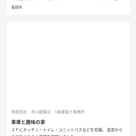
立てた純白の壁は、光と風を拡散し内へと届ける
長岡市
有限会社 市川建築店 1級建築士事務所
車庫と趣味の家
２Ｆにキッチン・トイレ・ユニットバスなどを完備。 高窓から