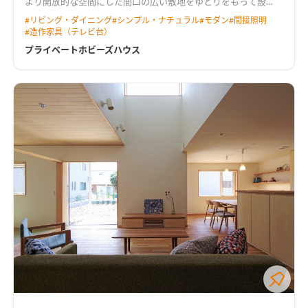
より開放的な空間にした
間口の広い敷地をゆとりをもって設
計。 キッチンには行き止まりがなく、ぐるぐると回遊できる動
#
リビング・ダイニング
#
シンプル・ナチュラル
#
モダン
#
間接照明
線とした。 LDKからは中庭が望め、植栽が四季の移ろいを感じ
#
造作家具（テレビ台）
させてくれる。 2階にご夫婦で使えるホビールームを設置し、コ
ロナ禍でのお家時間の充実や、リモートワークなど多岐に渡り
プライベートホビーズハウス
用途がある。 トーンを落とした飽きのこないインテリアと造作
家具が調和した住まい。
天井を彫り込んで折り上げ照明を配し
た広がりのあるLDK天井をきれいに残しつつ、広がりのある空間
を演出しました。 カーテンボックスを造作し、カーテンレール
を隠すことによって、生活感を感じさせない工夫も施していま
す。
プライベートなホビールームオンラインゲームやリモートワ
ークに集中できるよう、あえて個室化したプライベートなホビ
ールーム。 たくさんもっている漫画本を収納できる大容量の本
棚を造作しました