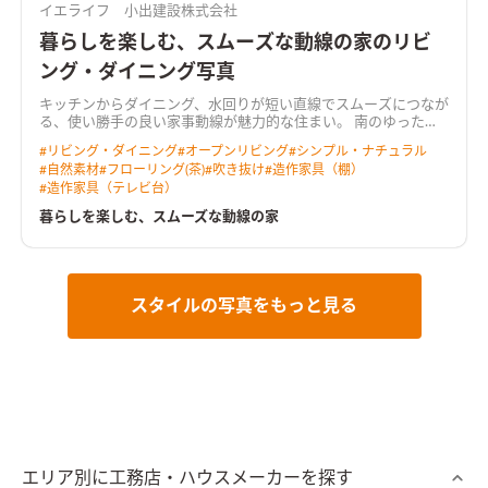
イエライフ 小出建設株式会社
暮らしを楽しむ、スムーズな動線の家のリビ
ング・ダイニング写真
キッチンからダイニング、水回りが短い直線でスムーズにつなが
る、使い勝手の良い家事動線が魅力的な住まい。 南のゆったり
広い庭へ向くＬＤＫは、吹き抜けからも光を取り込む明るく心
#
リビング・ダイニング
#
オープンリビング
#
シンプル・ナチュラル
地よい空間。 奥行きのあるウッドデッキを介して庭へと暮らし
#
自然素材
#
フローリング(茶)
#
吹き抜け
#
造作家具（棚）
が広がります。 リビングに隣り合う和室はＬＤＫと一体で使え
#
造作家具（テレビ台）
る開放的なスペース。 無垢の床や羽目板の天井、空間にぴった
りと納めた木製の造作家具など、あたたかな木の質感が室内に寛
暮らしを楽しむ、スムーズな動線の家
いだ雰囲気をつくっています。 ＨEAT20 Ｇ2以上の断熱性能を
備え床下エアコンによる暖房を採用。性能も使い勝手も大切に
作った住まいです。
スタイルの写真をもっと見る
エリア別に工務店・ハウスメーカーを探す