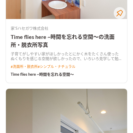
家’Sハセガワ株式会社
Time flies here ~時間を忘れる空間～の洗面
所・脱衣所写真
子育てがしやすい家がほしかったとにかく木をたくさん使った
ぬくもりを感じる空間が欲しかったので、いろいろ見学して勉強
しました。 ハセガワさんのモデルハウスを見学して、営業さん
#
洗面所・脱衣所
#
シンプル・ナチュラル
にもイメージづくりから手伝ってもらい要望通りのプランが出
来たと思います。 家内はキッチンからすべてが見える対面式キ
Time flies here ~時間を忘れる空間～
ッチンがほしかったので、 ゆったりとした無垢のカウンター形
式で収納もたっぷりでつくってもらいました。