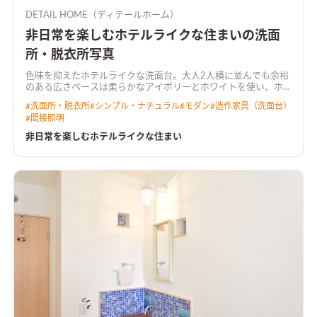
DETAIL HOME（ディテールホーム）
非日常を楽しむホテルライクな住まいの洗面
所・脱衣所写真
色味を抑えたホテルライクな洗面台。大人2人横に並んでも余裕
のある広さ
ベースは柔らかなアイボリーとホワイトを使い、ホ
テルライクなLDKにまとめた。 TVボードとキッチンの石目調が
#
洗面所・脱衣所
#
シンプル・ナチュラル
#
モダン
#
造作家具（洗面台）
加わり、空間に上品なコントラストが生まれる。 家族それぞれ
#
間接照明
の思いを反映させたコーディネートは日常を特別なものにす
る。
外観は素材をMIXしたシンプルモダンなデザイングレー外壁
非日常を楽しむホテルライクな住まい
を金属系、窯業系2つの素材で取り入れ、目隠し擁壁にSOLIDO
（さびちゃ）を採用
ホテルライクなリビング空間石目調をベー
スにしたLDKはホテルライクに仕上げた。リビングの角には三
角形のTVボードを造作
白を基調に高級感を演出した洗面化粧台
色味を抑えたホテルライクな洗面台。大人2人横に並んでも余裕
のある広さ