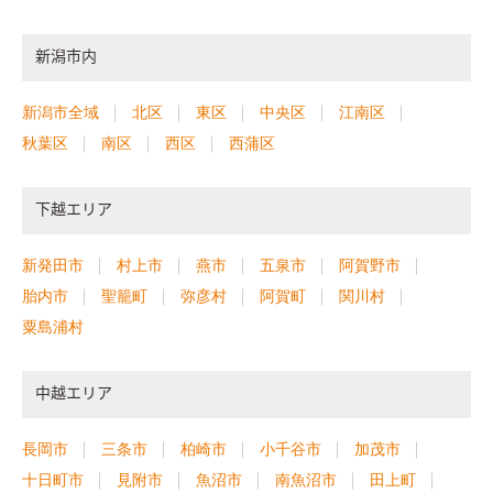
新潟市内
新潟市全域
北区
東区
中央区
江南区
秋葉区
南区
西区
西蒲区
下越エリア
新発田市
村上市
燕市
五泉市
阿賀野市
胎内市
聖籠町
弥彦村
阿賀町
関川村
粟島浦村
中越エリア
長岡市
三条市
柏崎市
小千谷市
加茂市
十日町市
見附市
魚沼市
南魚沼市
田上町