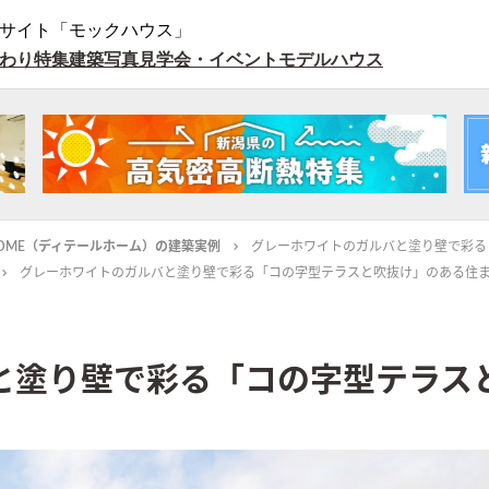
サイト「モックハウス」
わり特集
建築写真
見学会・イベント
モデルハウス
L HOME（ディテールホーム）の建築実例
グレーホワイトのガルバと塗り壁で彩る
グレーホワイトのガルバと塗り壁で彩る「コの字型テラスと吹抜け」のある住
と塗り壁で彩る「コの字型テラス