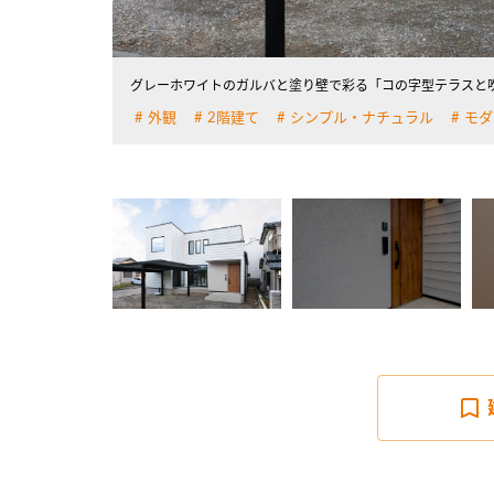
詳しく見る
グレーホワイトのガルバと塗り壁で彩る「コの字型テラスと
外観
2階建て
シンプル・ナチュラル
モダ