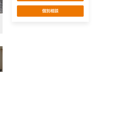
個別相談
同色の異素材を組み合わせた玄関。間接照明が、ガルバリウムと塗り壁の素材
玄関
シンプル・ナチュラル
モダン
間接照明