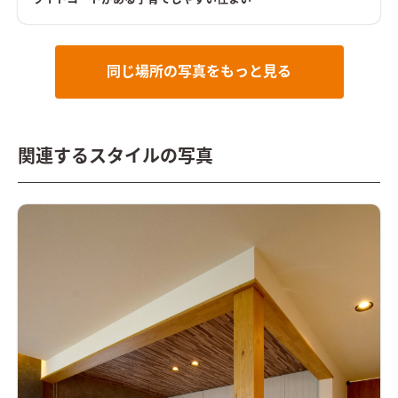
仕上げています。 キッチンからはリビング・和室、中庭まで見
渡せて、子どもがどこにいても安心して見守ることのできる住ま
いです。
中庭と繋がるナチュラルリビングリビングに面した窓は
中庭とつながる。お隣の視線を気にせずに、カーテンを開けて
生活できる。キッチンの腰壁にはモルタル調のクロスを採用
同じ場所の写真をもっと見る
し、ナチュラルテイストに。
折り上げ天井と間接照明で落ち着
くリビングテレビボードの背面にバンピーウォールを採用する
ことで、高級感が生まれる。天井を折り上げて間接照明を配する
ことで柔らかい光の中で家族団らんを楽しむ。
ライトブルーで
統一した造作洗面化粧台ランドリーには、奥様が一目惚れした
ムーミンのクロスを。ムーミンが毎日の家事を応援しれくれ
関連するスタイルの写真
る。