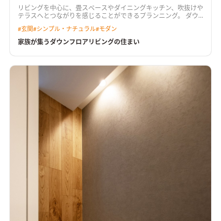
リビングを中心に、畳スペースやダイニングキッチン、吹抜けや
テラスへとつながりを感じることができるプランニング。 ダウ
ンリビングと吹抜け、あらわしの階段が生活を楽しくする。 リ
#
玄関
#
シンプル・ナチュラル
#
モダン
ビング入り口にはオリジナルの造作建具を使用し、空間にアク
セントをつけた。 水回りは回遊出来るよう設計し、キッチンか
家族が集うダウンフロアリビングの住まい
らもアクセスしやすい家事楽な動線。 構造にはプレウォール工
法を取り入れ、耐震にもこだわった住まいを実現。
ダウンフロ
アで広々リビングリビングはダウンフロアにすることで視線を
ずらし、空間が広がる。和室に寝転がったときにソファの人と
目線が近くなり、家族でコミュニケーションが弾む。
照明を工夫
した高級感あるキッチンキッチンは石目調のダークカラーでま
とめた。キッチンからダイニングテーブルまでライティングレ
ールを使用し、ペンダントライトの位置を調整できるようにし
た。