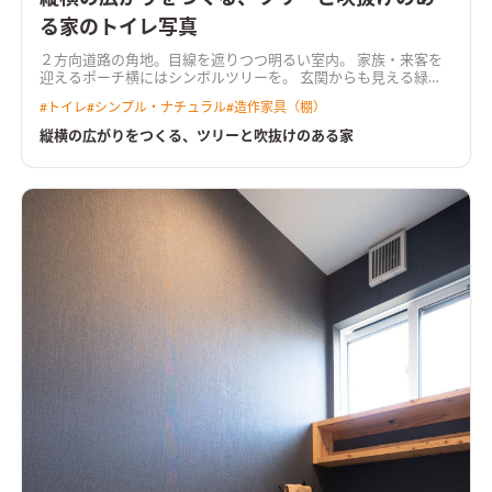
る家のトイレ写真
２方向道路の角地。目線を遮りつつ明るい室内。 家族・来客を
迎えるポーチ横にはシンボルツリーを。 玄関からも見える緑
は、外とのつながりをもたせてより明るい空間に。 リビングは
#
トイレ
#
シンプル・ナチュラル
#
造作家具（棚）
吹抜けとシンボルツリーを臨む大きな開口部で、縦と横の奥行き
による開放感をつくりだす。
縦横の広がりをつくる、ツリーと吹抜けのある家