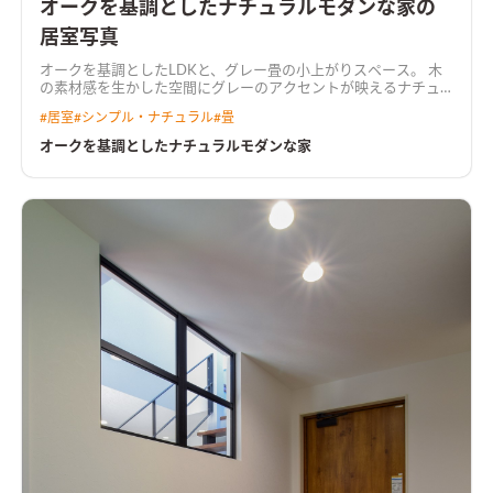
オークを基調としたナチュラルモダンな家の
居室写真
オークを基調としたLDKと、グレー畳の小上がりスペース。 木
の素材感を生かした空間にグレーのアクセントが映えるナチュ
ラルモダンな空間。
#
居室
#
シンプル・ナチュラル
#
畳
オークを基調としたナチュラルモダンな家