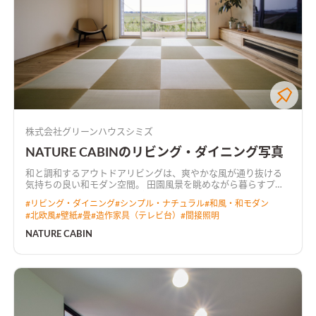
株式会社グリーンハウスシミズ
NATURE CABINのリビング・ダイニング写真
和と調和するアウトドアリビングは、爽やかな風が通り抜ける
気持ちの良い和モダン空間。 田園風景を眺めながら暮らすプラ
イベートデッキでは、テーブルを移動させてBBQを楽しめる。
#
リビング・ダイニング
#
シンプル・ナチュラル
#
和風・和モダン
#
北欧風
#
壁紙
#
畳
#
造作家具（テレビ台）
#
間接照明
NATURE CABIN