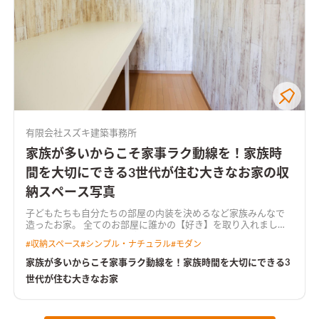
有限会社スズキ建築事務所
家族が多いからこそ家事ラク動線を！家族時
間を大切にできる3世代が住む大きなお家の収
納スペース写真
子どもたちも自分たちの部屋の内装を決めるなど家族みんなで
造ったお家。 全てのお部屋に誰かの【好き】を取り入れまし
た。 また、洗面脱衣室の隣にサンルームを備えた家事ラク導線
#
収納スペース
#
シンプル・ナチュラル
#
モダン
は忙しい方・家族が多い方必見。 オープンハウスでも多くの方
からご好評を頂きました。 2階の子ども部屋をあえてコンパクト
家族が多いからこそ家事ラク動線を！家族時間を大切にできる3
にしてセカンドリビングを造ることにより、【家族時間】をたく
世代が住む大きなお家
さん作ることができるお家です。