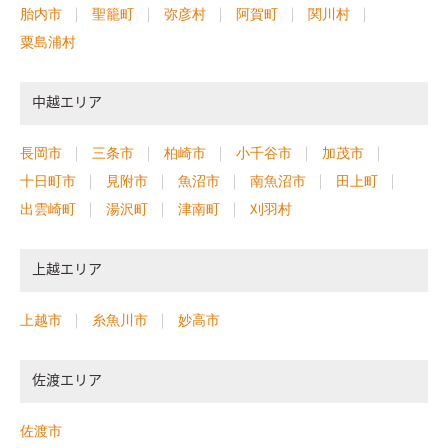
胎内市
聖籠町
弥彦村
阿賀町
関川村
粟島浦村
中越エリア
長岡市
三条市
柏崎市
小千谷市
加茂市
十日町市
見附市
魚沼市
南魚沼市
田上町
出雲崎町
湯沢町
津南町
刈羽村
上越エリア
上越市
糸魚川市
妙高市
佐渡エリア
佐渡市