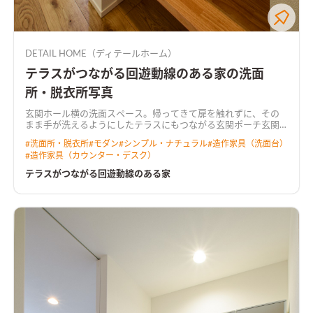
DETAIL HOME（ディテールホーム）
テラスがつながる回遊動線のある家の洗面
所・脱衣所写真
玄関ホール横の洗面スペース。帰ってきて扉を触れずに、その
まま手が洗えるようにした
テラスにもつながる玄関ポーチ玄関
ポーチとテラスがつながっているプラン。
自然光が降り注ぐ落ち
#
洗面所・脱衣所
#
モダン
#
シンプル・ナチュラル
#
造作家具（洗面台）
着くLDKオーク素材をあしらった家族が自然と集まるリビング
#
造作家具（カウンター・デスク）
空間。南側と東側には大きなサッシを設け、自然光が降り注ぐ計
画。テレビの背面にはタイル柄の壁紙と間接照明を用いて雰囲
テラスがつながる回遊動線のある家
気のある空間に仕上げた。