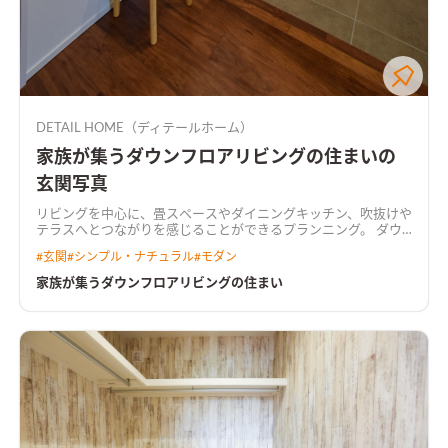
DETAIL HOME（ディテールホーム）
家族が集うダウンフロアリビングの住まいの
玄関写真
リビングを中心に、畳スペースやダイニングキッチン、吹抜けや
テラスへとつながりを感じることができるプランニング。 ダウ
ンリビングと吹抜け、あらわしの階段が生活を楽しくする。 リ
#
玄関
#
シンプル・ナチュラル
#
モダン
ビング入り口にはオリジナルの造作建具を使用し、空間にアク
セントをつけた。 水回りは回遊出来るよう設計し、キッチンか
家族が集うダウンフロアリビングの住まい
らもアクセスしやすい家事楽な動線。 構造にはプレウォール工
法を取り入れ、耐震にもこだわった住まいを実現。
ダウンフロ
アで広々リビングリビングはダウンフロアにすることで視線を
ずらし、空間が広がる。和室に寝転がったときにソファの人と
目線が近くなり、家族でコミュニケーションが弾む。
照明を工夫
した高級感あるキッチンキッチンは石目調のダークカラーでま
とめた。キッチンからダイニングテーブルまでライティングレ
ールを使用し、ペンダントライトの位置を調整できるようにし
た。